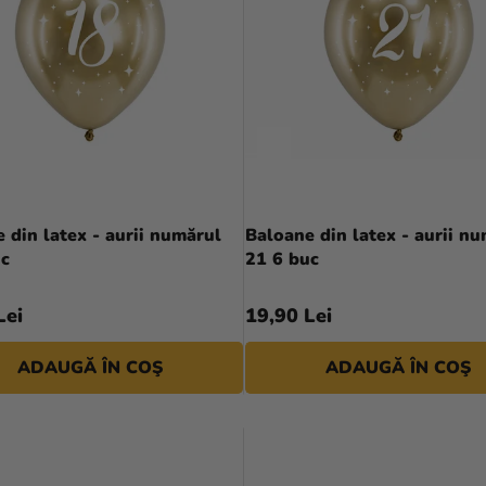
 din latex - aurii numărul
Baloane din latex - aurii n
uc
21 6 buc
Lei
19,90 Lei
ADAUGĂ ÎN COŞ
ADAUGĂ ÎN COŞ