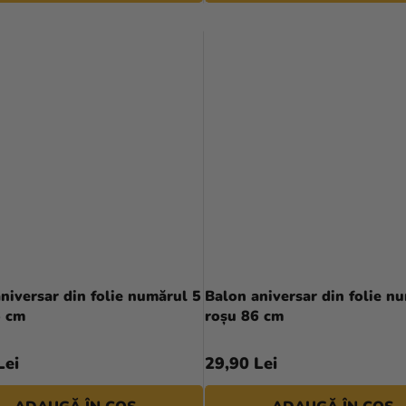
niversar din folie numărul 5
Balon aniversar din folie n
6 cm
roșu 86 cm
Lei
29,90 Lei