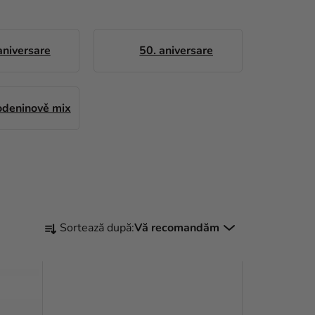
aniversare
50. aniversare
odeninově mix
S
Sortează după:
Vă recomandăm
E
L
E