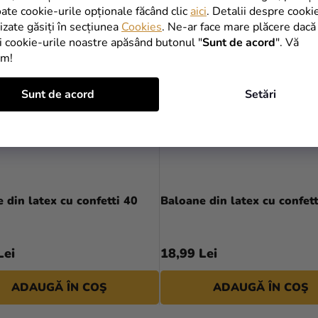
oate cookie-urile opționale făcând clic
aici
. Detalii despre cooki
lizate găsiți în secțiunea
Cookies
. Ne-ar face mare plăcere dacă
i cookie-urile noastre apăsând butonul "
Sunt de acord
". Vă
im!
Sunt de acord
Setări
 din latex cu confetti 40
Baloane din latex cu confett
Lei
18,99 Lei
ADAUGĂ ÎN COŞ
ADAUGĂ ÎN COŞ