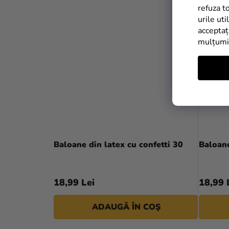
refuza t
urile uti
acceptaț
mulțum
Baloane din latex cu confetti 30
Baloane
18,99 Lei
18,99 
ADAUGĂ ÎN COŞ