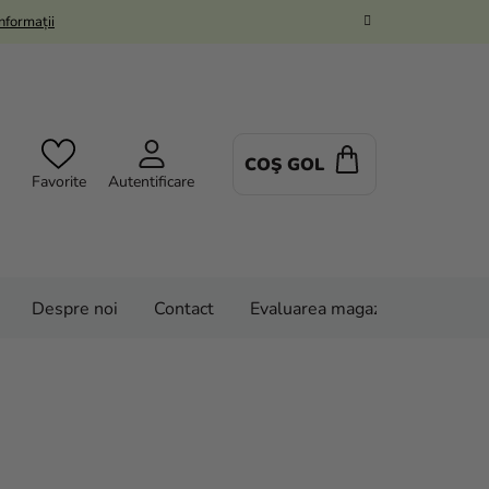
Informații
COŞ GOL
COŞ
Favorite
Autentificare
DE
CUMPĂRĂTUR
Despre noi
Contact
Evaluarea magazinului