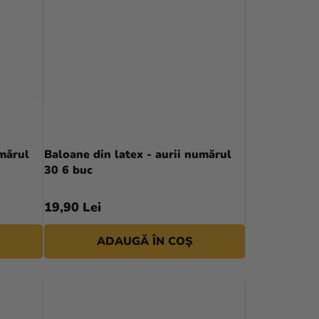
C
T
A
R
E
A
P
umărul
Baloane din latex - aurii numărul
30 6 buc
R
O
19,90 Lei
D
ADAUGĂ ÎN COŞ
U
S
U