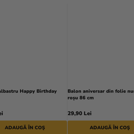
Albastru Happy Birthday
Balon aniversar din folie n
roșu 86 cm
ei
29,90 Lei
ADAUGĂ ÎN COŞ
ADAUGĂ ÎN COŞ