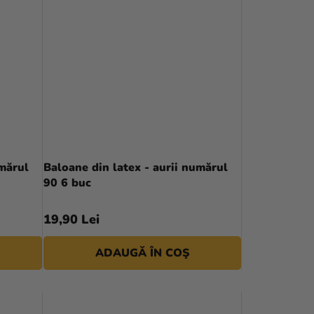
L
U
I
umărul
Baloane din latex - aurii numărul
90 6 buc
19,90 Lei
ADAUGĂ ÎN COŞ