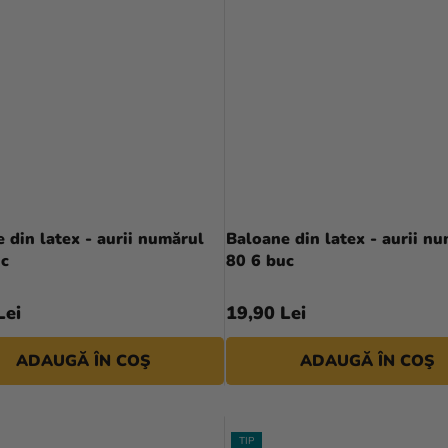
Evaluarea
Evaluarea
medie
medie
 din latex - aurii numărul
Baloane din latex - aurii n
a
a
uc
80 6 buc
produsului
produsului
este
este
Lei
19,90 Lei
5,0
5,0
din
din
ADAUGĂ ÎN COŞ
ADAUGĂ ÎN COŞ
5
5
stele.
stele.
TIP