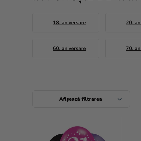
18. aniversare
20. an
60. aniversare
70. an
B
A
R
L
Ă
I
L