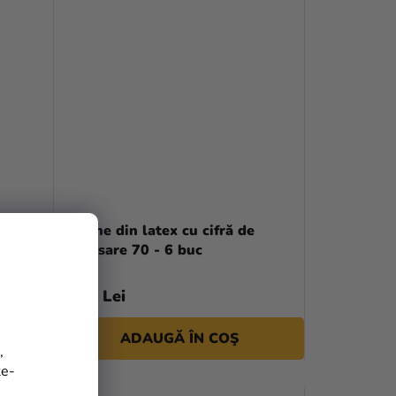
e
Baloane din latex cu cifră de
aniversare 70 - 6 buc
19,90 Lei
ADAUGĂ ÎN COŞ
,
te-