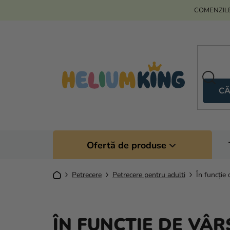
Treci
COMENZILE
la
conținut
CĂ
Ofertă de produse
Acasă
Petrecere
Petrecere pentru adulti
În funcție 
ÎN FUNCȚIE DE VÂR