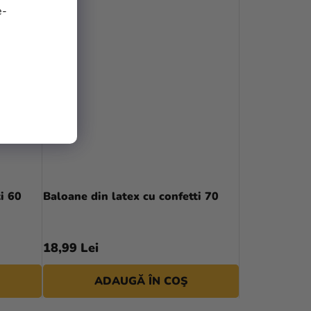
e-
i 60
Baloane din latex cu confetti 70
18,99 Lei
ADAUGĂ ÎN COŞ