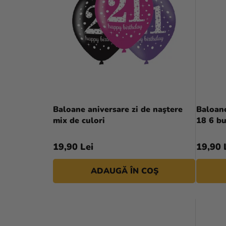
S
A
T
T
Ă
E
P
R
R
A
O
Evaluarea
L
medie
D
Baloane aniversare zi de naştere
Baloane
a
Ă
mix de culori
18 6 b
U
produsului
este
S
19,90 Lei
19,90 
4,0
E
din
ADAUGĂ ÎN COŞ
5
stele.