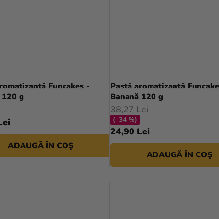
romatizantă Funcakes -
Pastă aromatizantă Funcake
 120 g
Banană 120 g
38,27 Lei
(–34 %)
Lei
24,90 Lei
ADAUGĂ ÎN COŞ
ADAUGĂ ÎN COŞ