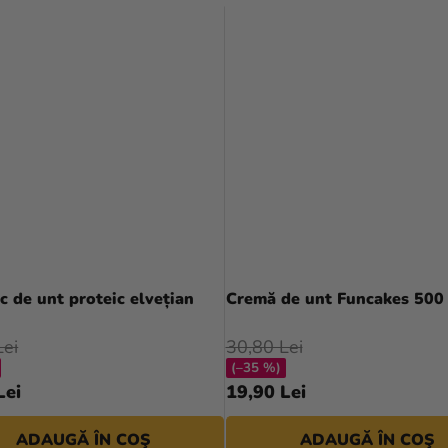
 de unt proteic elvețian
Cremă de unt Funcakes 500
Lei
30,80 Lei
(–35 %)
Lei
19,90 Lei
ADAUGĂ ÎN COŞ
ADAUGĂ ÎN COŞ