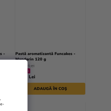
s -
Pastă aromatizantă Funcakes -
Mandarin 120 g
38,27 Lei
(–34 %)
24,90 Lei
ADAUGĂ ÎN COŞ
,
te-