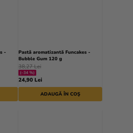
I
s -
Pastă aromatizantă Funcakes -
Bubble Gum 120 g
38,27 Lei
(–34 %)
24,90 Lei
ADAUGĂ ÎN COŞ