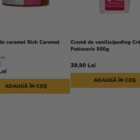
de caramel Rich Caramel
Cremă de vanilie/puding Cr
Patisserie 500g
Lei
39,90 Lei
Lei
ADAUGĂ ÎN COŞ
ADAUGĂ ÎN COŞ