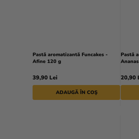
Pastă aromatizantă Funcakes -
Pastă a
Afine 120 g
Ananas
39,90 Lei
20,90 
ADAUGĂ ÎN COŞ