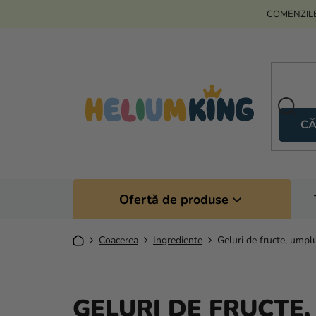
Treci
COMENZILE
la
conținut
CĂ
Ofertă de produse
Acasă
Coacerea
Ingrediente
Geluri de fructe, umpl
GELURI DE FRUCTE,