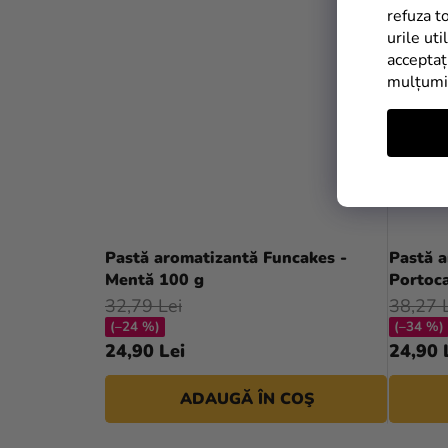
refuza t
urile uti
acceptaț
mulțum
Pastă aromatizantă Funcakes -
Pastă a
Mentă 100 g
Portoc
32,79 Lei
38,27 
(–24 %)
(–34 %)
24,90 Lei
24,90 
ADAUGĂ ÎN COŞ