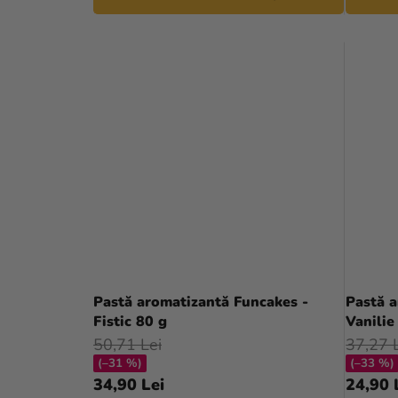
Pastă aromatizantă Funcakes -
Pastă a
Fistic 80 g
Vanilie
50,71 Lei
37,27 
(–31 %)
(–33 %)
34,90 Lei
24,90 