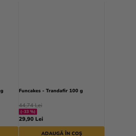
 g
Funcakes - Trandafir 100 g
44,74 Lei
(–33 %)
29,90 Lei
ADAUGĂ ÎN COŞ