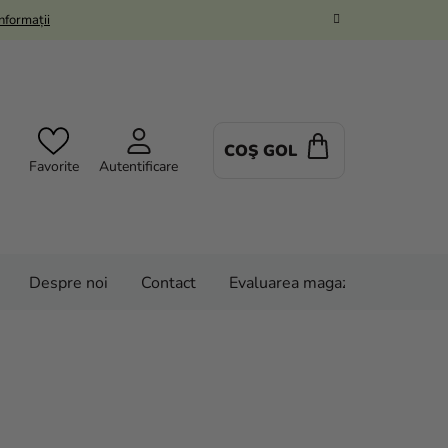
Informații
COŞ GOL
COŞ
Favorite
Autentificare
DE
CUMPĂRĂTUR
Despre noi
Contact
Evaluarea magazinului