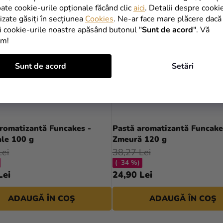
oate cookie-urile opționale făcând clic
aici
. Detalii despre cooki
lizate găsiți în secțiunea
Cookies
. Ne-ar face mare plăcere dacă
i cookie-urile noastre apăsând butonul "
Sunt de acord
". Vă
im!
Sunt de acord
Setări
romatizantă Funcakes -
Pastă aromatizantă Funcake
ale 100 g
Zmeură 120 g
Lei
38,27 Lei
(–34 %)
Lei
24,90 Lei
ADAUGĂ ÎN COŞ
ADAUGĂ ÎN COŞ