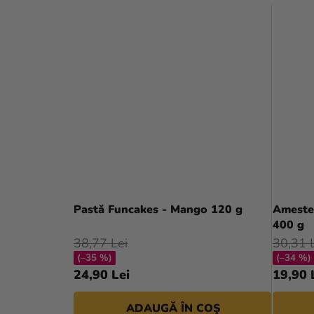
Pastă Funcakes - Mango 120 g
Amestec
400 g
38,77 Lei
30,31 
(–35 %)
(–34 %)
24,90 Lei
19,90 
ADAUGĂ ÎN COŞ