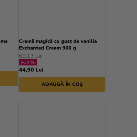
R
E
A
P
ème
Cremă magică cu gust de vanilie
Exchanted Cream 900 g
R
68,13 Lei
O
(–34 %)
44,90 Lei
D
U
ADAUGĂ ÎN COŞ
S
U
L
U