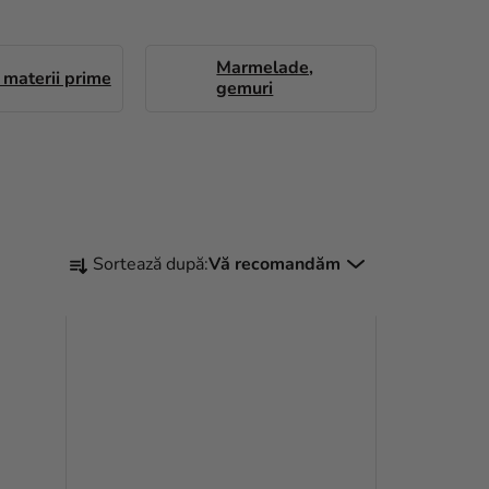
Marmelade,
 materii prime
gemuri
S
Sortează după:
Vă recomandăm
E
L
E
C
T
A