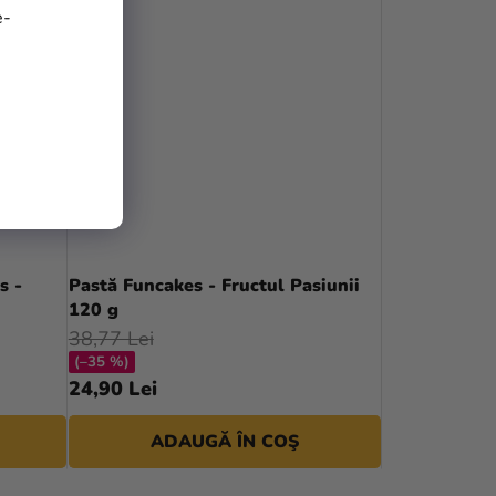
e-
s -
Pastă Funcakes - Fructul Pasiunii
120 g
38,77 Lei
(–35 %)
24,90 Lei
ADAUGĂ ÎN COŞ