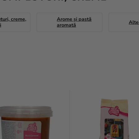
uri, creme,
Arome și pastă
Alte
i
aromată