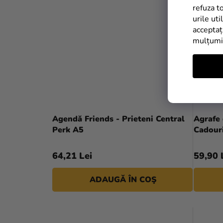
refuza t
urile uti
acceptaț
mulțum
Agendă Friends - Prieteni Central
Agrafe 
Perk A5
Cadouri
64,21 Lei
59,90 
ADAUGĂ ÎN COŞ