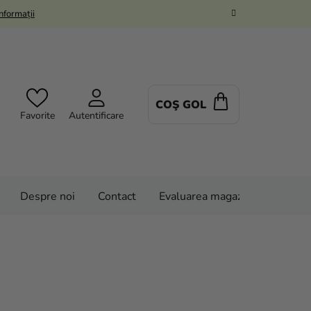
Informații
COŞ GOL
COŞ
Favorite
Autentificare
DE
CUMPĂRĂTUR
Despre noi
Contact
Evaluarea magazinului