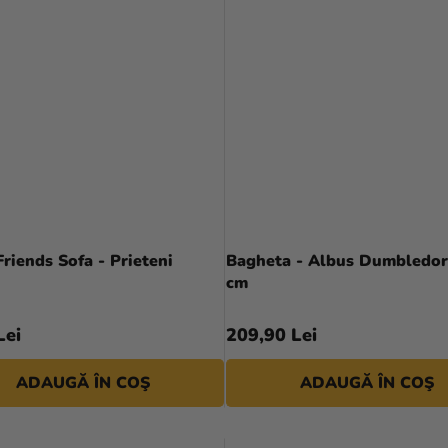
riends Sofa - Prieteni
Bagheta - Albus Dumbledor
cm
Lei
209,90 Lei
ADAUGĂ ÎN COŞ
ADAUGĂ ÎN COŞ