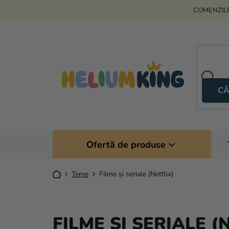
Treci
COMENZILE
la
conținut
CĂ
Ofertă de produse
Acasă
Teme
Filme și seriale (Netflix)
FILME ȘI SERIALE (