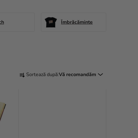
ch
Îmbrăcăminte
S
Sortează după:
Vă recomandăm
E
L
E
C
T
A