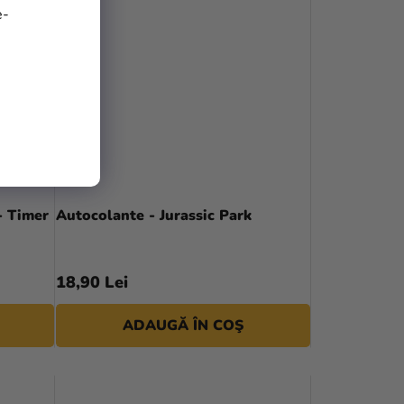
e-
- Timer
Autocolante - Jurassic Park
18,90 Lei
ADAUGĂ ÎN COŞ