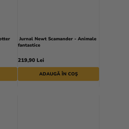
R
E
A
P
otter
Jurnal Newt Scamander - Animale
fantastice
R
O
219,90 Lei
D
ADAUGĂ ÎN COŞ
U
S
U
L
U