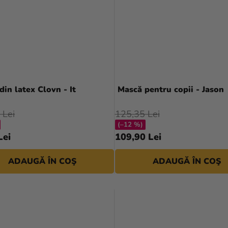
in latex Clovn - It
Mască pentru copii - Jason
 Lei
125,35 Lei
(–12 %)
Lei
109,90 Lei
ADAUGĂ ÎN COŞ
ADAUGĂ ÎN COŞ