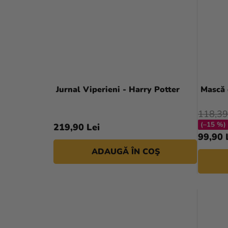
Jurnal Viperieni - Harry Potter
Mască d
118,39
(–15 %)
219,90 Lei
99,90 
ADAUGĂ ÎN COŞ