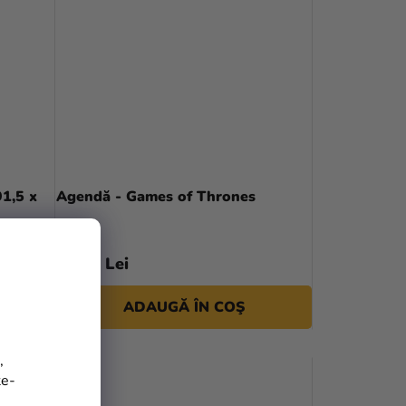
91,5 x
Agendă - Games of Thrones
49,90 Lei
ADAUGĂ ÎN COŞ
,
te-