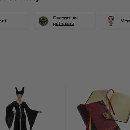
Decoratiuni
rii
Mer
petrecere