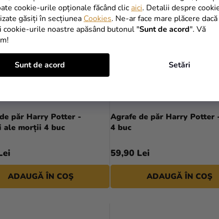
oate cookie-urile opționale făcând clic
aici
. Detalii despre cooki
lizate găsiți în secțiunea
Cookies
. Ne-ar face mare plăcere dacă
i cookie-urile noastre apăsând butonul "
Sunt de acord
". Vă
im!
Sunt de acord
Setări
de păr Harry Potter -
Agrafe de păr Harry Potter 
 ale morții 4 buc
4 buc
Lei
59,90 Lei
ADAUGĂ ÎN COŞ
ADAUGĂ ÎN COŞ