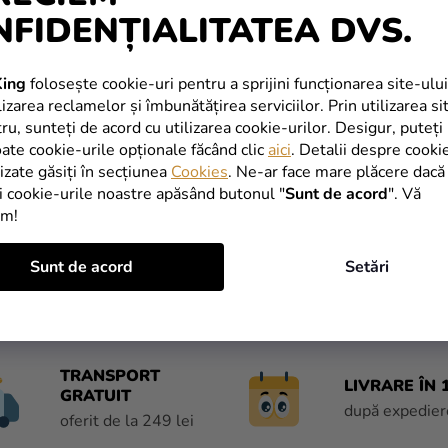
NFIDENȚIALITATEA DVS.
nă Funko POP: Mary Poppins
Jack the Lamplighter
Lei
ing
folosește cookie-uri pentru a sprijini funcționarea site-ului
izarea reclamelor și îmbunătățirea serviciilor. Prin utilizarea si
Lei
tru, sunteți de acord cu utilizarea cookie-urilor. Desigur, puteți
oate cookie-urile opționale făcând clic
aici
. Detalii despre cooki
ADAUGĂ ÎN COŞ
lizate găsiți în secțiunea
Cookies
. Ne-ar face mare plăcere dacă
i cookie-urile noastre apăsând butonul "
Sunt de acord
". Vă
im!
C
Sunt de acord
Setări
O
N
T
R
O
TRANSPORT
LIVRARE ÎN 1
L
GRATUIT
U
după expedier
oferit de la 249 lei
L