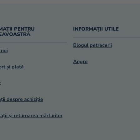
L
I
S
T
MAȚII PENTRU
INFORMAȚII UTILE
Ă
EAVOASTRĂ
R
I
Blogul petrecerii
L
 noi
O
Angro
R
rt și plată
t
ții despre achiziție
ții și returnarea mărfurilor