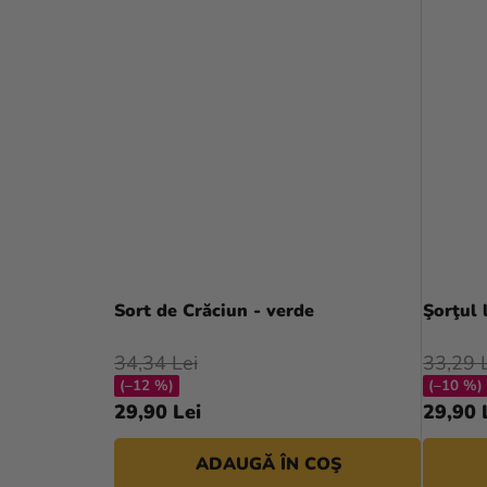
Sort de Crăciun - verde
Şorţul 
34,34 Lei
33,29 
(–12 %)
(–10 %)
29,90 Lei
29,90 
ADAUGĂ ÎN COŞ