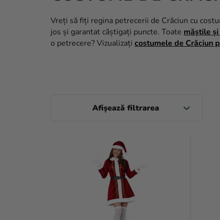
Vreți să fiți regina petrecerii de Crăciun cu c
jos și garantat căștigați puncte. Toate
măștile ș
o petrecere? Vizualizați
costumele de Crăciun p
B
A
R
L
Ă
I
L
S
A
T
T
Ă