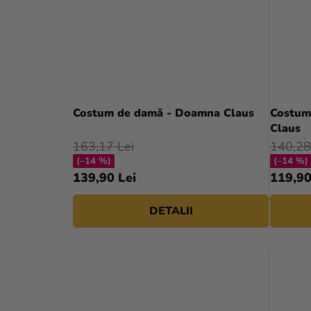
Costum de damă - Doamna Claus
Costum
Claus
163,17 Lei
140,28
(–14 %)
(–14 %)
139,90 Lei
119,90
DETALII