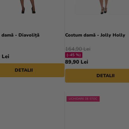
 damă - Diavoliță
Costum damă - Jolly Holly
164,90 Lei
(–45 %)
 Lei
89,90 Lei
DETALII
DETALII
LICHIDARE DE STOC