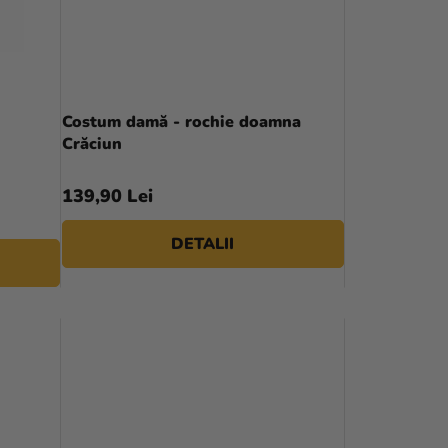
R
E
A
P
Costum damă - rochie doamna
Crăciun
R
O
139,90 Lei
D
DETALII
U
S
U
L
U
I