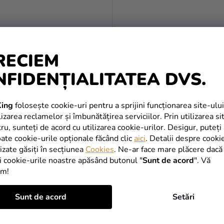
RECIEM
NFIDENȚIALITATEA DVS.
Evaluarea
medie
 ÎNGER
Costum Înger
ing
folosește cookie-uri pentru a sprijini funcționarea site-ului
a
izarea reclamelor și îmbunătățirea serviciilor. Prin utilizarea si
produsului
190,54 Lei
tru, sunteți de acord cu utilizarea cookie-urilor. Desigur, puteți
este
(–10 %)
 Lei
oate cookie-urile opționale făcând clic
aici
. Detalii despre cooki
5,0
169,90 Lei
lizate găsiți în secțiunea
Cookies
. Ne-ar face mare plăcere dacă
din
i cookie-urile noastre apăsând butonul "
Sunt de acord
". Vă
DETALII
5
im!
DETALII
stele.
Sunt de acord
Setări
LICHIDARE DE STOC