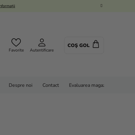
Informații
COŞ GOL
COŞ
Favorite
Autentificare
DE
CUMPĂRĂTUR
Despre noi
Contact
Evaluarea magazinului