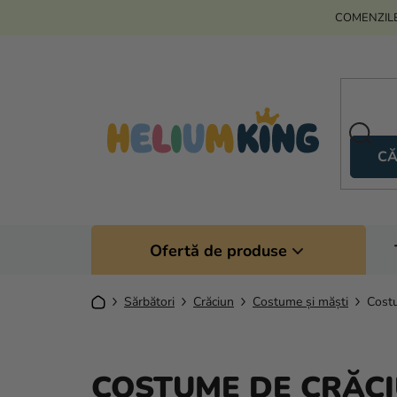
Treci
COMENZILE
la
conținut
CĂ
Ofertă de produse
Acasă
Sărbători
Crăciun
Costume și măști
Costu
COSTUME DE CRĂCI