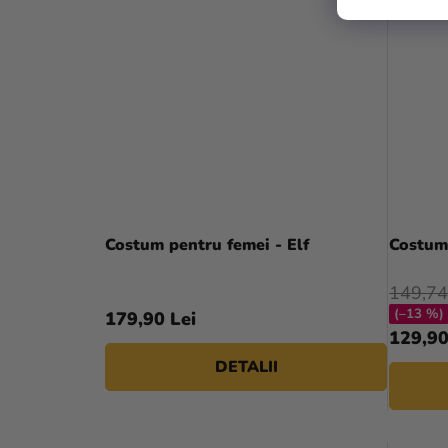
Costum pentru femei - Elf
Costum
149,74
(–13 %)
179,90 Lei
129,90
DETALII