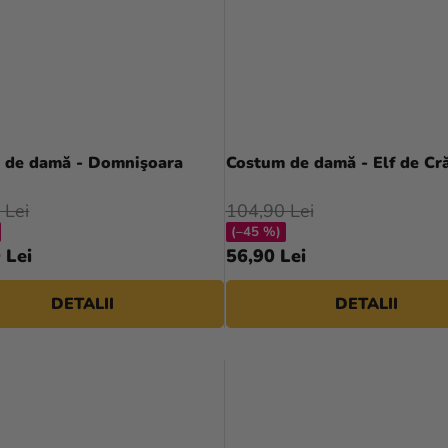
 de damă - Domnişoara
Costum de damă - Elf de Cr
 Lei
104,90 Lei
(–45 %)
 Lei
56,90 Lei
DETALII
DETALII