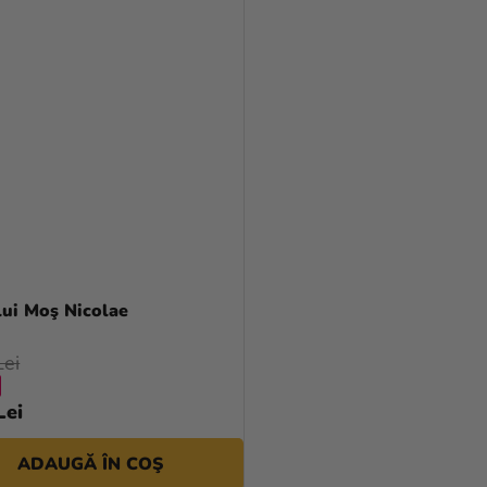
lui Moş Nicolae
Lei
Lei
ADAUGĂ ÎN COŞ