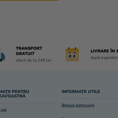
C
O
N
T
R
O
TRANSPORT
LIVRARE ÎN 1
L
GRATUIT
U
după expedier
oferit de la 249 lei
L
L
I
S
T
MAȚII PENTRU
INFORMAȚII UTILE
Ă
EAVOASTRĂ
R
I
Blogul petrecerii
L
 noi
O