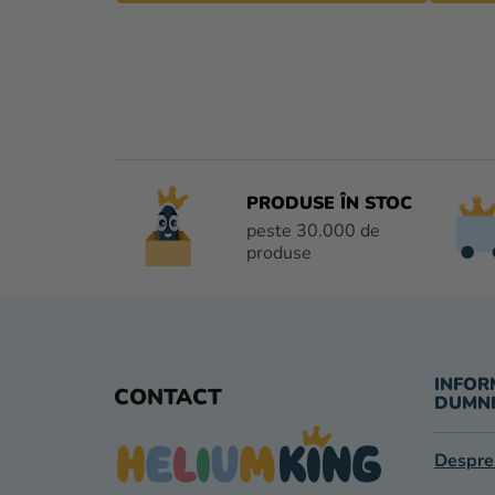
PRODUSE ÎN STOC
peste 30.000 de
produse
S
U
INFOR
CONTACT
DUMN
B
Despre
S