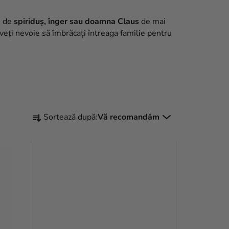
m de
spiriduș, înger sau doamna Claus
de mai
veți nevoie să îmbrăcați întreaga familie pentru
S
Sortează după:
Vă recomandăm
E
L
E
C
T
A