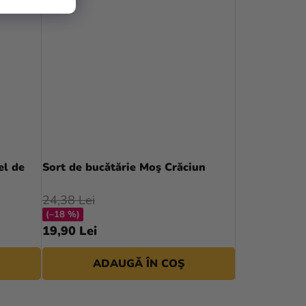
el de
Sort de bucătărie Moş Crăciun
24,38 Lei
(–18 %)
19,90 Lei
ADAUGĂ ÎN COŞ