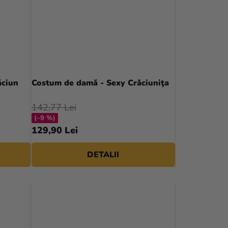
ăciun
Costum de damă - Sexy Crăciuniţa
142,77 Lei
(–9 %)
129,90 Lei
DETALII