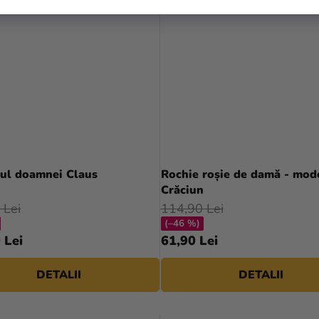
ul doamnei Claus
Rochie roșie de damă - mod
Crăciun
 Lei
114,90 Lei
(–46 %)
 Lei
61,90 Lei
DETALII
DETALII