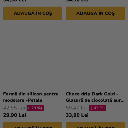
ADAUGĂ ÎN COŞ
ADAUGĂ ÎN COŞ
Formă din silicon pentru
Choco drip Dark Gold -
modelare -Petale
Glazură de ciocolată aurie
închisă într-un tub de 180
42,55 Lei
59,47 Lei
(–29 %)
(–43 %)
g
29,90 Lei
33,90 Lei