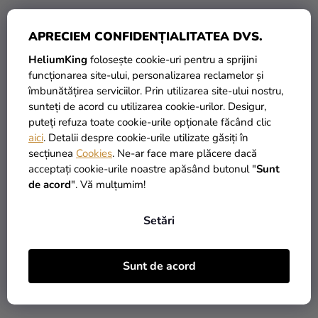
APRECIEM CONFIDENȚIALITATEA DVS.
HeliumKing
folosește cookie-uri pentru a sprijini
funcționarea site-ului, personalizarea reclamelor și
îmbunătățirea serviciilor. Prin utilizarea site-ului nostru,
Decorațiuni din zahăr -
Decupator fondant și
sunteți de acord cu utilizarea cookie-urilor. Desigur,
Happy 50 g
marțipan - Diamante 3
puteți refuza toate cookie-urile opționale făcând clic
buc
69,62 Lei
aici
. Detalii despre cookie-urile utilizate găsiți în
(–35 %)
secțiunea
Cookies
. Ne-ar face mare plăcere dacă
22,50 Lei
44,90 Lei
acceptați cookie-urile noastre apăsând butonul "
Sunt
de acord
". Vă mulțumim!
ADAUGĂ ÎN COŞ
ADAUGĂ ÎN COŞ
Setări
Sunt de acord