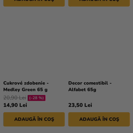
Cukrové zdobenie -
Decor comestibil -
Medley Green 65 g
Alfabet 65g
20,90 Lei
(–28 %)
14,90 Lei
23,50 Lei
ADAUGĂ ÎN COŞ
ADAUGĂ ÎN COŞ