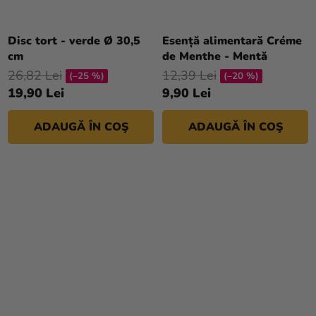
Disc tort - verde Ø 30,5
Esență alimentară Créme
cm
de Menthe - Mentă
26,82 Lei
12,39 Lei
(–25 %)
(–20 %)
19,90 Lei
9,90 Lei
ADAUGĂ ÎN COŞ
ADAUGĂ ÎN COŞ