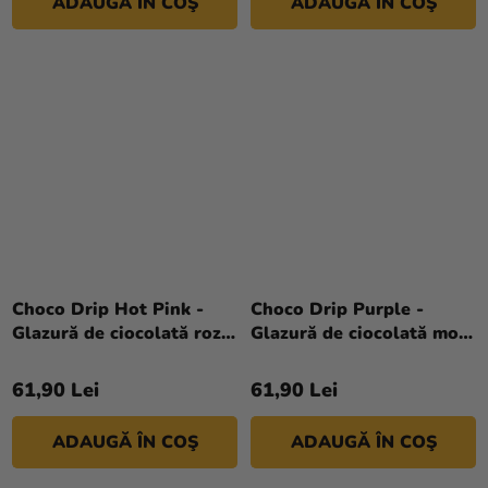
ADAUGĂ ÎN COŞ
ADAUGĂ ÎN COŞ
Choco Drip Hot Pink -
Choco Drip Purple -
Glazură de ciocolată roz
Glazură de ciocolată mov
în tub 180 g
în tub 180 g
61,90 Lei
61,90 Lei
ADAUGĂ ÎN COŞ
ADAUGĂ ÎN COŞ