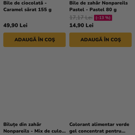
Bile de ciocolată -
Bile de zahăr Nonpareils
magazinului
Caramel sărat 155 g
Pastel - Pastel 80 g
17,17 Lei
(–13 %)
49,90 Lei
14,90 Lei
ADAUGĂ ÎN COŞ
ADAUGĂ ÎN COŞ
Biluțe din zahăr
Colorant alimentar verde
Nonpareils - Mix de culori
gel concentrat pentru