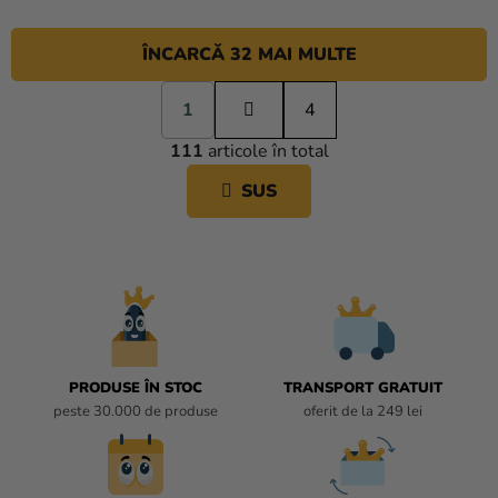
ÎNCARCĂ 32 MAI MULTE
P
1
a
4
C
g
111
articole în total
i
O
n
N
SUS
a
T
r
R
e
O
L
U
L
L
I
PRODUSE ÎN STOC
TRANSPORT GRATUIT
S
peste 30.000 de produse
oferit de la 249 lei
T
Ă
R