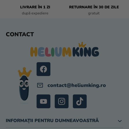
I
L
LIVRARE ÎN 1 ZI
RETURNARE ÎN 30 DE ZILE
O
după expediere
gratuit
R
S
CONTACT
U
B
S
O
L
contact
@
heliumking.ro
INFORMAȚII PENTRU DUMNEAVOASTRĂ