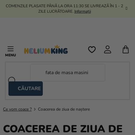
Treci
COMENZILE PLASATE PÂNĂ LA ORA 11:30 SE LIVREAZĂ ÎN 1 - 2
la
ZILE LUCRĂTOARE.
Informații
conținut
C
D
C
CĂUTARE
Corturi
tip
foarfecă
Ce vom coace ?
Coacerea de ziua de naștere
Kanekalon
COACEREA DE ZIUA DE
Heliu si