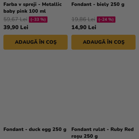
Farba v spreji - Metallic
Fondant - biely 250 g
baby pink 100 ml
59,67 Lei
19,86 Lei
(–33 %)
(–24 %)
39,90 Lei
14,90 Lei
ADAUGĂ ÎN COŞ
ADAUGĂ ÎN COŞ
Fondant - duck egg 250 g
Fondant rulat - Ruby Red
roșu 250 g