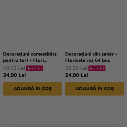
Decorațiuni comestibile
Decorațiuni din zahăr -
pentru tort - Flori
Floricele roz 64 buc
colorate cu frunze 6 buc
48,72 Lei
39,26 Lei
(–28 %)
(–36 %)
34,90 Lei
24,90 Lei
ADAUGĂ ÎN COŞ
ADAUGĂ ÎN COŞ