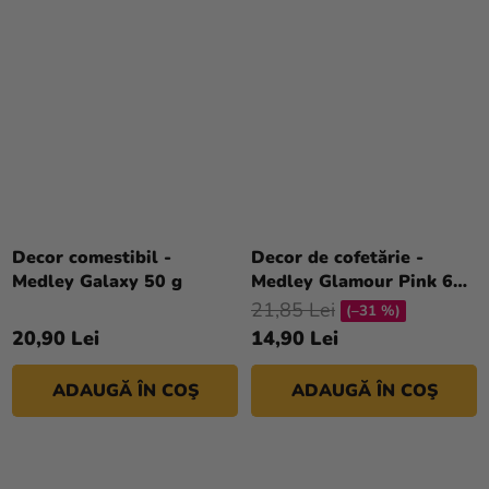
Decor comestibil -
Decor de cofetărie -
Medley Galaxy 50 g
Medley Glamour Pink 65
g
21,85 Lei
(–31 %)
20,90 Lei
14,90 Lei
ADAUGĂ ÎN COŞ
ADAUGĂ ÎN COŞ