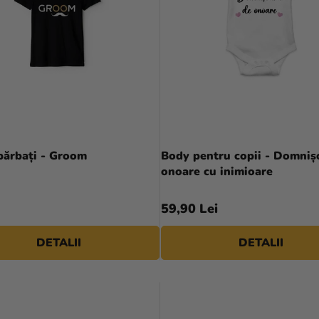
bărbați - Groom
Body pentru copii - Domnișoară de
onoare cu inimioare
59,90 Lei
DETALII
DETALII