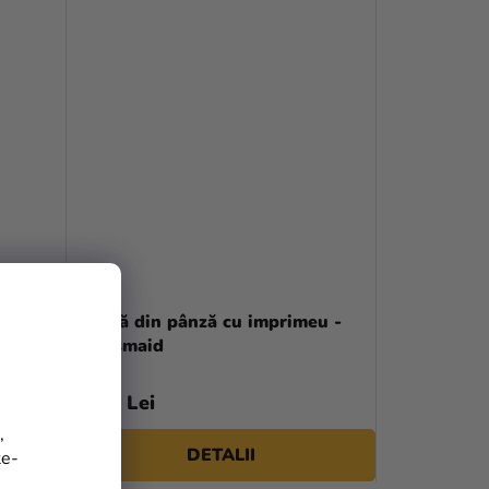
eu -
Geantă din pânză cu imprimeu -
Bridesmaid
44,90 Lei
,
DETALII
te-