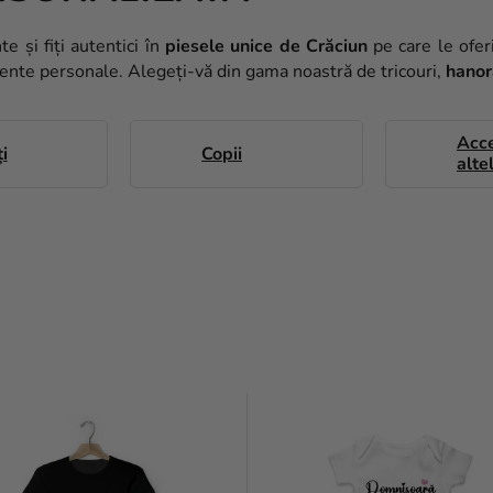
e și fiți autentici în
piesele unice de Crăciun
pe care le ofer
mente personale. Alegeți-vă din gama noastră de tricouri,
hanor
Acce
i
Copii
alte