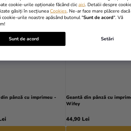
oate cookie-urile opționale făcând clic
aici
. Detalii despre cooki
lizate găsiți în secțiunea
Cookies
. Ne-ar face mare plăcere dacă
i cookie-urile noastre apăsând butonul "
Sunt de acord
". Vă
im!
Sunt de acord
Setări
din pânză cu imprimeu -
Geantă din pânză cu imprim
Wifey
Lei
44,90 Lei