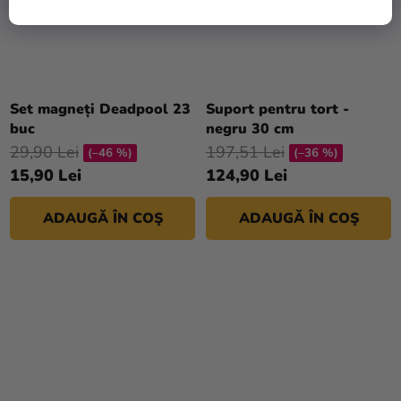
Set magneți Deadpool 23
Suport pentru tort -
buc
negru 30 cm
29,90 Lei
197,51 Lei
(–46 %)
(–36 %)
15,90 Lei
124,90 Lei
ADAUGĂ ÎN COŞ
ADAUGĂ ÎN COŞ