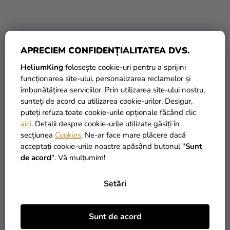
APRECIEM CONFIDENȚIALITATEA DVS.
HeliumKing
folosește cookie-uri pentru a sprijini
funcționarea site-ului, personalizarea reclamelor și
Panglică din saten roşie
Rozete decorative roșii 3
îmbunătățirea serviciilor. Prin utilizarea site-ului nostru,
100mm/25m
buc
sunteți de acord cu utilizarea cookie-urilor. Desigur,
puteți refuza toate cookie-urile opționale făcând clic
49,90 Lei
19,90 Lei
aici
. Detalii despre cookie-urile utilizate găsiți în
secțiunea
Cookies
. Ne-ar face mare plăcere dacă
acceptați cookie-urile noastre apăsând butonul "
Sunt
ADAUGĂ ÎN COŞ
ADAUGĂ ÎN COŞ
de acord
". Vă mulțumim!
Setări
LICHIDARE DE STOC
Sunt de acord