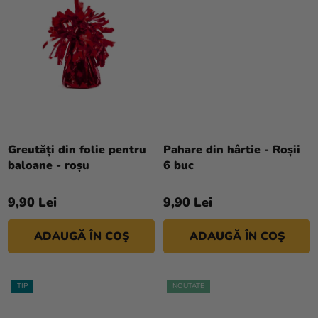
magazinului
Greutăți din folie pentru
Pahare din hârtie - Roșii
baloane - roșu
6 buc
9,90 Lei
9,90 Lei
ADAUGĂ ÎN COŞ
ADAUGĂ ÎN COŞ
TIP
NOUTATE