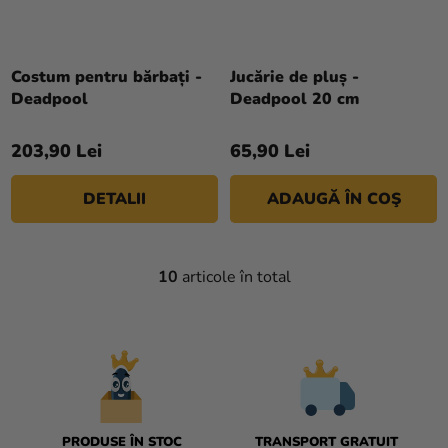
Costum pentru bărbați -
Jucărie de pluș -
Deadpool
Deadpool 20 cm
203,90 Lei
65,90 Lei
DETALII
ADAUGĂ ÎN COŞ
10
articole în total
C
O
N
T
R
O
L
U
PRODUSE ÎN STOC
TRANSPORT GRATUIT