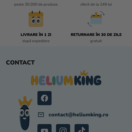
L
peste 30.000 de produse
oferit de la 249 lei
L
I
S
T
LIVRARE ÎN 1 ZI
RETURNARE ÎN 30 DE ZILE
Ă
după expediere
gratuit
R
I
L
S
CONTACT
O
U
R
B
S
O
L
contact
@
heliumking.ro