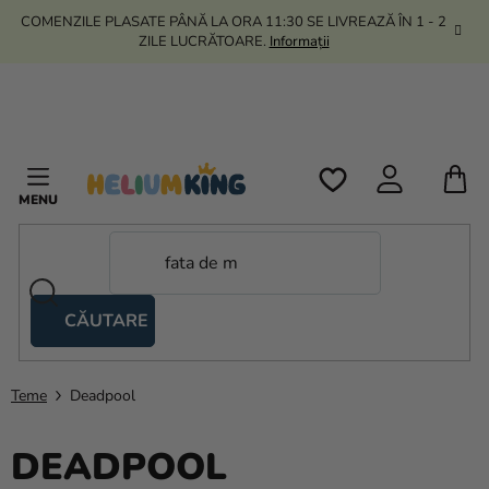
Treci
COMENZILE PLASATE PÂNĂ LA ORA 11:30 SE LIVREAZĂ ÎN 1 - 2
la
ZILE LUCRĂTOARE.
Informații
conținut
C
D
C
CĂUTARE
Corturi
tip
foarfecă
Teme
Deadpool
Kanekalon
DEADPOOL
Heliu si