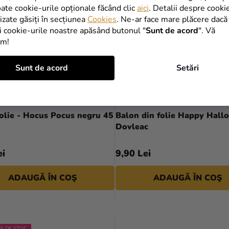
oate cookie-urile opționale făcând clic
aici
. Detalii despre cooki
lizate găsiți în secțiunea
Cookies
. Ne-ar face mare plăcere dacă
i cookie-urile noastre apăsând butonul "
Sunt de acord
". Vă
im!
Sunt de acord
Setări
olie - Hocus Pocus negru 45
Balon din folie Happy Hall
Dovleac
ei
9,90 Lei
ADAUGĂ ÎN COŞ
ADAUGĂ ÎN COŞ
RE DE STOC