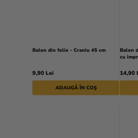
Balon din folie - Craniu 45 cm
Balon d
cu imp
9,90 Lei
14,90 
ADAUGĂ ÎN COŞ