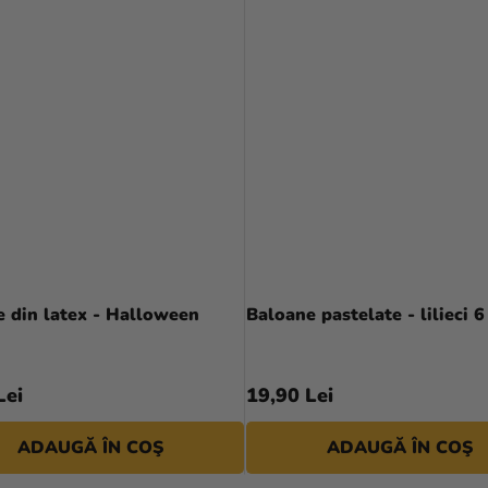
 din latex - Halloween
Baloane pastelate - lilieci 6
Lei
19,90 Lei
ADAUGĂ ÎN COŞ
ADAUGĂ ÎN COŞ