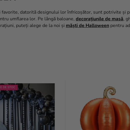
 favorite, datorită designului lor înfricoșător, sunt potrivite ș
pentru umflarea lor. Pe lângă baloane,
decorațiunile de masă
, g
țiuni, puteți alege de la noi și
măști de Halloween
pentru adu
RE DE STOC