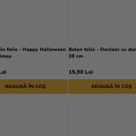
in folie - Happy Halloween
Balon folie - Dovleac cu du
rimeu
38 cm
Lei
15,90 Lei
ADAUGĂ ÎN COŞ
ADAUGĂ ÎN COŞ