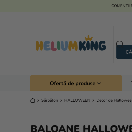
Treci
COMENZILE
la
conținut
CĂ
Ofertă de produse
Acasă
Sărbători
HALLOWEEN
Decor de Hallowee
BALOANE HALLOW