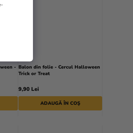
e-
oween -
Balon din folie - Cercul Halloween
Trick or Treat
9,90 Lei
ADAUGĂ ÎN COŞ