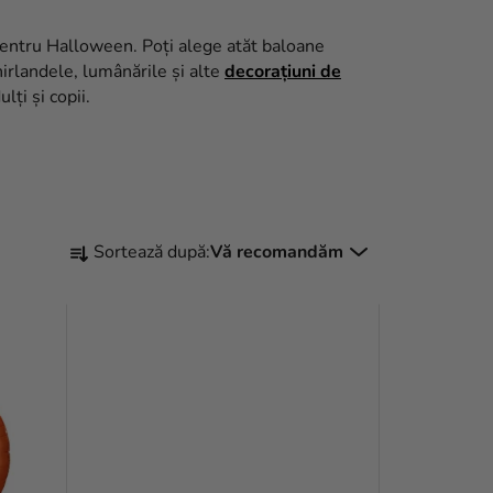
i pentru Halloween. Poți alege atăt baloane
hirlandele, lumânările și alte
decorațiuni de
lți și copii.
S
Sortează după:
Vă recomandăm
E
L
E
C
T
A