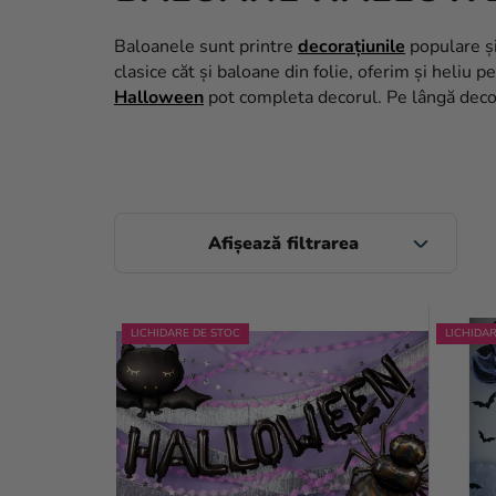
Baloanele sunt printre
decorațiunile
populare și
clasice căt și baloane din folie, oferim și heliu 
Halloween
pot completa decorul. Pe lângă decora
B
A
R
L
Ă
LICHIDARE DE STOC
LICHIDA
I
L
S
A
T
T
Ă