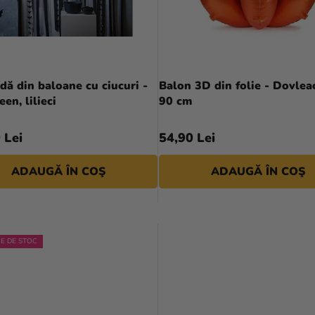
dă din baloane cu ciucuri -
Balon 3D din folie - Dovlea
en, lilieci
90 cm
 Lei
54,90 Lei
ADAUGĂ ÎN COŞ
ADAUGĂ ÎN COŞ
RE DE STOC