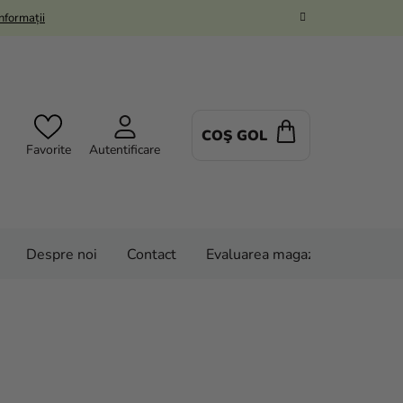
Informații
COŞ GOL
COŞ
Favorite
Autentificare
DE
CUMPĂRĂTUR
Despre noi
Contact
Evaluarea magazinului