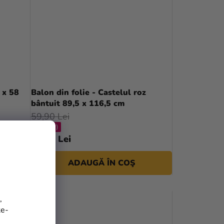
 x 58
Balon din folie - Castelul roz
bântuit 89,5 x 116,5 cm
59,90 Lei
(–16 %)
49,90 Lei
ADAUGĂ ÎN COŞ
,
te-