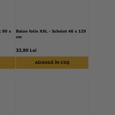
R
E
A
P
c 90 x
Balon folie XXL - Schelet 46 x 129
cm
R
O
32,90 Lei
D
ADAUGĂ ÎN COŞ
U
S
U
L
U
I