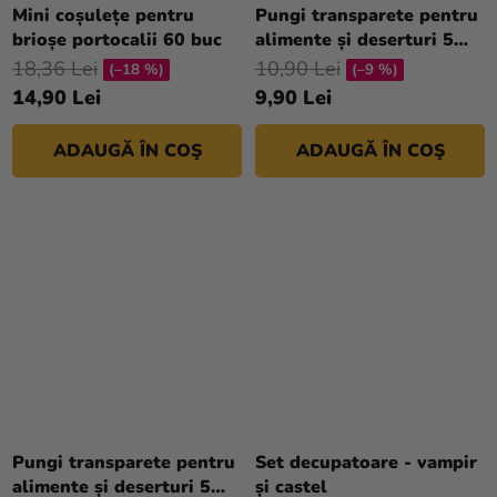
Mini coșulețe pentru
Pungi transparete pentru
brioșe portocalii 60 buc
alimente și deserturi 5
buc 25 x 34 cm
18,36 Lei
10,90 Lei
(–18 %)
(–9 %)
14,90 Lei
9,90 Lei
ADAUGĂ ÎN COŞ
ADAUGĂ ÎN COŞ
Pungi transparete pentru
Set decupatoare - vampir
alimente și deserturi 5
și castel