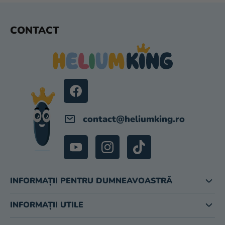
I
L
S
CONTACT
O
U
R
B
S
O
L
contact
@
heliumking.ro
INFORMAȚII PENTRU DUMNEAVOASTRĂ
INFORMAȚII UTILE