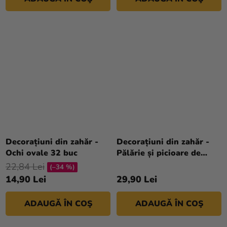
Decorațiuni din zahăr -
Decorațiuni din zahăr -
Ochi ovale 32 buc
Pălărie și picioare de
vrăjitoare 18 buc
22,84 Lei
(–34 %)
14,90 Lei
29,90 Lei
ADAUGĂ ÎN COŞ
ADAUGĂ ÎN COŞ