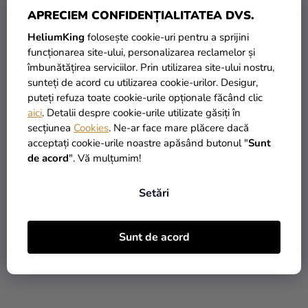
APRECIEM CONFIDENȚIALITATEA DVS.
HeliumKing
folosește cookie-uri pentru a sprijini
funcționarea site-ului, personalizarea reclamelor și
îmbunătățirea serviciilor. Prin utilizarea site-ului nostru,
sunteți de acord cu utilizarea cookie-urilor. Desigur,
puteți refuza toate cookie-urile opționale făcând clic
aici
. Detalii despre cookie-urile utilizate găsiți în
secțiunea
Cookies
. Ne-ar face mare plăcere dacă
Pudră comestibilă Dust
Set de materiale colorate
acceptați cookie-urile noastre apăsând butonul "
Sunt
Cherry Red - roșie
pentru acoperire și
de acord
". Vă mulțumim!
modelare de Halloween
17,86 Lei
44,04 Lei
(–16 %)
(–32 %)
500 g - pastă de zahăr
14,90 Lei
29,90 Lei
Setări
ADAUGĂ ÎN COŞ
ADAUGĂ ÎN COŞ
Sunt de acord