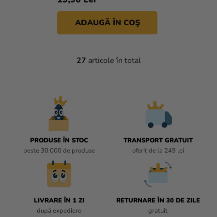
ADAUGĂ ÎN COŞ
27
articole în total
C
O
N
T
R
O
L
U
PRODUSE ÎN STOC
TRANSPORT GRATUIT
L
peste 30.000 de produse
oferit de la 249 lei
L
I
S
T
LIVRARE ÎN 1 ZI
RETURNARE ÎN 30 DE ZILE
Ă
după expediere
gratuit
R