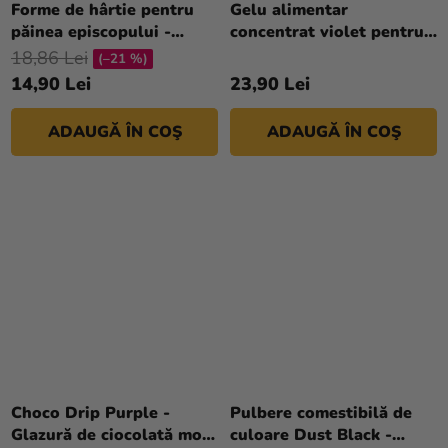
Forme de hârtie pentru
Gelu alimentar
magazinului
păinea episcopului -
concentrat violet pentru
portocaliu 36 buc
paste și ciocolată 30 g
18,86 Lei
(–21 %)
14,90 Lei
23,90 Lei
ADAUGĂ ÎN COŞ
ADAUGĂ ÎN COŞ
Choco Drip Purple -
Pulbere comestibilă de
Glazură de ciocolată mov
culoare Dust Black -