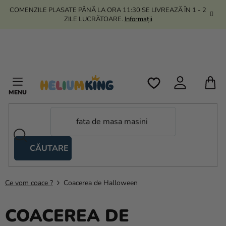
Treci
COMENZILE PLASATE PÂNĂ LA ORA 11:30 SE LIVREAZĂ ÎN 1 - 2
la
ZILE LUCRĂTOARE.
Informații
conținut
C
D
C
CĂUTARE
Corturi
tip
foarfecă
Ce vom coace ?
Coacerea de Halloween
Kanekalon
COACEREA DE
Heliu si