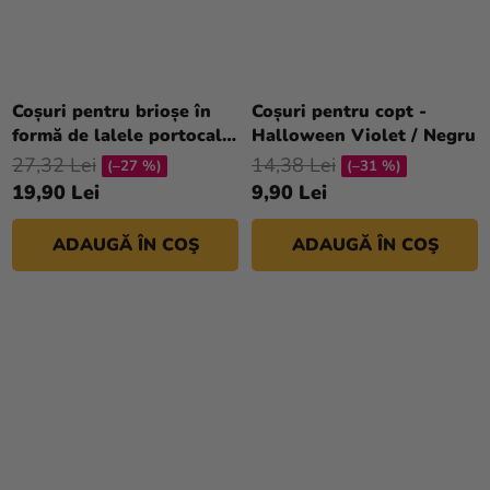
Coșuri pentru brioșe în
Coșuri pentru copt -
formă de lalele portocalii
Halloween Violet / Negru
36 buc
27,32 Lei
14,38 Lei
(–27 %)
(–31 %)
19,90 Lei
9,90 Lei
ADAUGĂ ÎN COŞ
ADAUGĂ ÎN COŞ