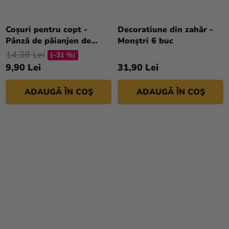
Coșuri pentru copt -
Decoratiune din zahăr -
Pânză de păianjen de
Monștri 6 buc
Halloween
14,38 Lei
(–31 %)
9,90 Lei
31,90 Lei
ADAUGĂ ÎN COŞ
ADAUGĂ ÎN COŞ