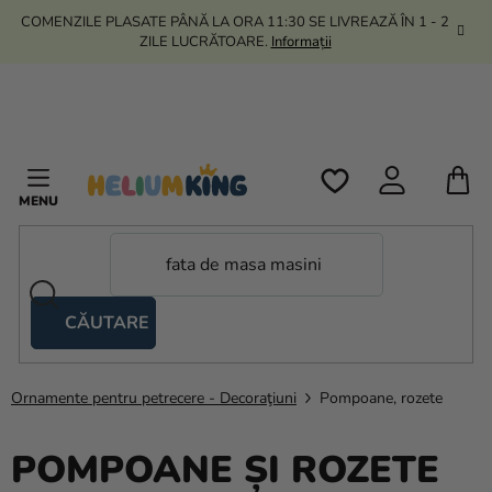
Treci
COMENZILE PLASATE PÂNĂ LA ORA 11:30 SE LIVREAZĂ ÎN 1 - 2
la
ZILE LUCRĂTOARE.
Informații
conținut
C
D
C
CĂUTARE
Corturi
tip
foarfecă
Ornamente pentru petrecere - Decoraţiuni
Pompoane, rozete
Kanekalon
POMPOANE ȘI ROZETE
Heliu si