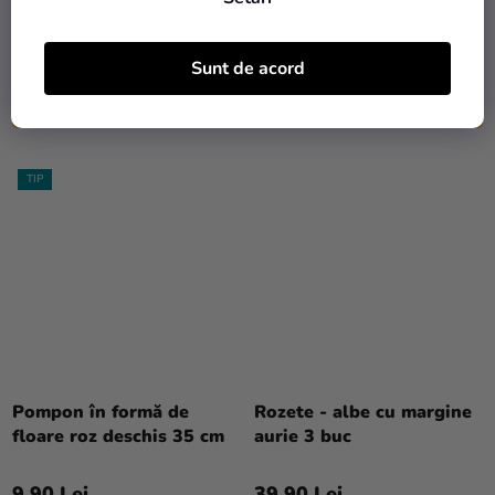
9,90 Lei
4,90 Lei
Sunt de acord
ADAUGĂ ÎN COŞ
ADAUGĂ ÎN COŞ
TIP
Pompon în formă de
Rozete - albe cu margine
floare roz deschis 35 cm
aurie 3 buc
9,90 Lei
39,90 Lei