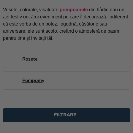
baloane
Vesele, colorate, visătoare
pompoanele
din hârtie dau un
Nunta
aer festiv oricărui eveniment pe care îl decorează. Indiferent
că este vorba de un botez, logodnă, căsătorie sau
Petrecere
aniversare, ele sunt acolo, creând o atmosferă de basm
pentru tine și invitații tăi.
Măști
pentru
carnaval
Rozete
Sortiment
pentru
petrecere
Pompomy
Îmbrăcăminte
L
Coacerea
I
FILTRARE
Noutate
S
T
Cadouri
S