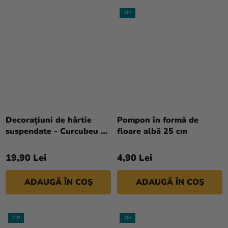
TIP
Evaluarea
medie
Decorațiuni de hârtie
Pompon în formă de
a
suspendate - Curcubeu 50
floare albă 25 cm
produsului
cm
este
19,90 Lei
4,90 Lei
5,0
din
ADAUGĂ ÎN COŞ
ADAUGĂ ÎN COŞ
5
stele.
TIP
TIP