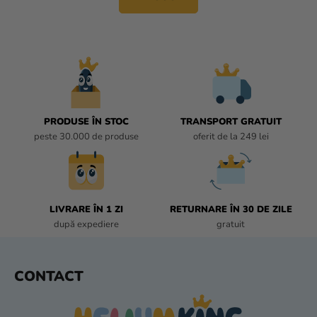
T
r
R
e
O
L
U
L
L
I
PRODUSE ÎN STOC
TRANSPORT GRATUIT
S
peste 30.000 de produse
oferit de la 249 lei
T
Ă
R
I
L
LIVRARE ÎN 1 ZI
RETURNARE ÎN 30 DE ZILE
O
după expediere
gratuit
R
S
CONTACT
U
B