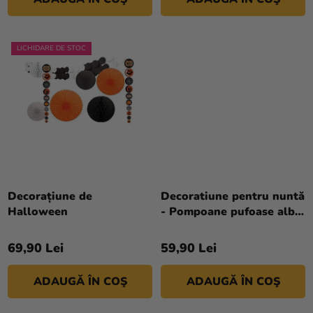
U
magazinului
I
LICHIDARE DE STOC
Decorațiune de
Decoratiune pentru nuntă
Halloween
- Pompoane pufoase albe
din tiul 3 buc
69,90 Lei
59,90 Lei
ADAUGĂ ÎN COŞ
ADAUGĂ ÎN COŞ