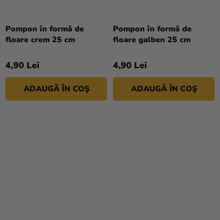
Evaluarea
medie
Pompon în formă de
Pompon în formă de
a
floare crem 25 cm
floare galben 25 cm
produsului
este
4,90 Lei
4,90 Lei
5,0
din
ADAUGĂ ÎN COŞ
ADAUGĂ ÎN COŞ
5
stele.