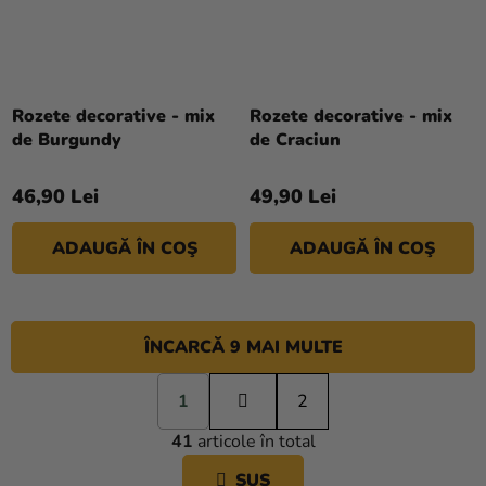
Rozete decorative - mix
Rozete decorative - mix
de Burgundy
de Craciun
46,90 Lei
49,90 Lei
ADAUGĂ ÎN COŞ
ADAUGĂ ÎN COŞ
ÎNCARCĂ 9 MAI MULTE
P
1
a
2
C
g
41
articole în total
i
O
n
N
SUS
a