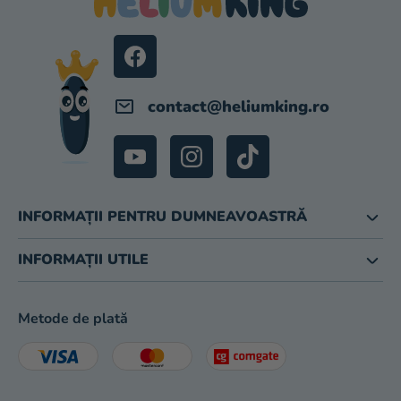
S
O
L
contact
@
heliumking.ro
INFORMAȚII PENTRU DUMNEAVOASTRĂ
INFORMAȚII UTILE
Metode de plată