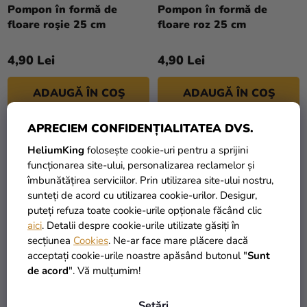
Pompon în formă de
Pompon în formă de
floare roşie 25 cm
floare roz 25 cm
4,90 Lei
4,90 Lei
ADAUGĂ ÎN COŞ
ADAUGĂ ÎN COŞ
APRECIEM CONFIDENȚIALITATEA DVS.
TIP
TIP
HeliumKing
folosește cookie-uri pentru a sprijini
funcționarea site-ului, personalizarea reclamelor și
îmbunătățirea serviciilor. Prin utilizarea site-ului nostru,
sunteți de acord cu utilizarea cookie-urilor. Desigur,
puteți refuza toate cookie-urile opționale făcând clic
aici
. Detalii despre cookie-urile utilizate găsiți în
secțiunea
Cookies
. Ne-ar face mare plăcere dacă
acceptați cookie-urile noastre apăsând butonul "
Sunt
de acord
". Vă mulțumim!
Pompon în formă de
Pompon în formă de
floare roz 35 cm
floare roz deschis 25 cm
Setări