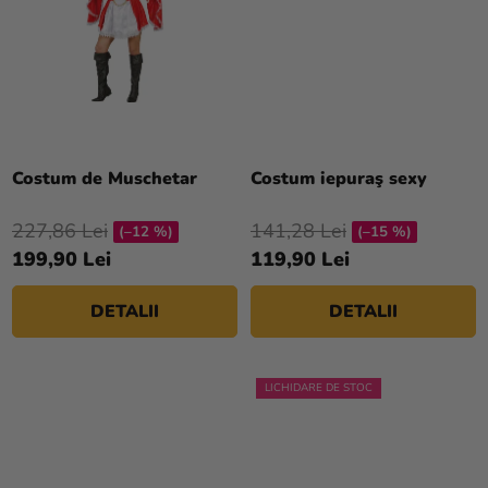
magazinului
Costum de Muschetar
Costum iepuraş sexy
227,86 Lei
141,28 Lei
(–12 %)
(–15 %)
199,90 Lei
119,90 Lei
DETALII
DETALII
LICHIDARE DE STOC