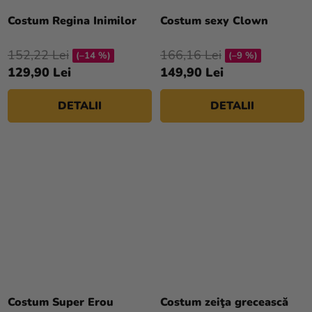
Costum Regina Inimilor
Costum sexy Clown
152,22 Lei
166,16 Lei
(–14 %)
(–9 %)
129,90 Lei
149,90 Lei
DETALII
DETALII
Evaluarea
medie
Costum Super Erou
Costum zeiţa grecească
a