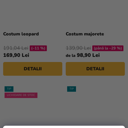
Costum leopard
Costum majorete
191,04 Lei
139,90 Lei
(–11 %)
(până la –29 %)
169,90 Lei
98,90 Lei
de la
DETALII
DETALII
TIP
TIP
LICHIDARE DE STOC