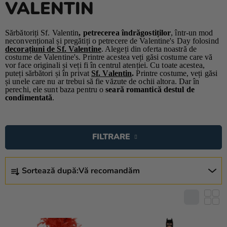
VALENTIN
baloane
Nunta
Sărbătoriți Sf. Valentin
, petrecerea îndrăgostiților
, într-un mod
neconvențional și pregătiți o petrecere de Valentine's Day folosind
Petrecere
decorațiuni de Sf. Valentine
. Alegeți din oferta noastră de
costume de Valentine's. Printre acestea veți găsi costume care vă
vor face originali și veți fi în centrul atenției. Cu toate acestea,
Măști
puteți sărbători și în privat
Sf. Valentin
.
Printre costume, veți găsi
pentru
și unele care nu ar trebui să fie văzute de ochii altora. Dar în
perechi, ele sunt baza pentru o
seară romantică destul de
carnaval
condimentată
.
Sortiment
L
pentru
I
petrecere
FILTRARE
S
T
Îmbrăcăminte
S
Ă
Sortează după:
Vă recomandăm
E
Coacerea
P
L
R
Noutate
E
O
C
Cadouri
D