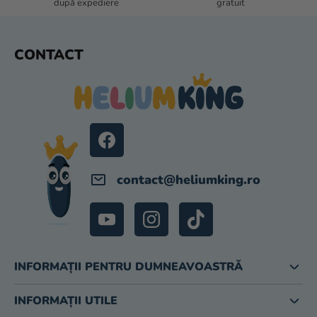
după expediere
gratuit
R
I
L
S
CONTACT
O
U
R
B
S
O
L
contact
@
heliumking.ro
INFORMAȚII PENTRU DUMNEAVOASTRĂ
INFORMAȚII UTILE