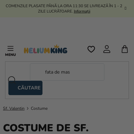
Treci
COMENZILE PLASATE PÂNĂ LA ORA 11:30 SE LIVREAZĂ ÎN 1 - 2
la
ZILE LUCRĂTOARE.
Informații
conținut
C
D
C
CĂUTARE
Corturi
tip
foarfecă
Sf. Valentin
Costume
Kanekalon
COSTUME DE SF.
Heliu si