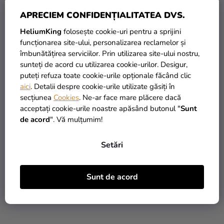
APRECIEM CONFIDENȚIALITATEA DVS.
HeliumKing
folosește cookie-uri pentru a sprijini
Costum poliţistă
Costum Puşcăriaşă
funcționarea site-ului, personalizarea reclamelor și
Americană
îmbunătățirea serviciilor. Prin utilizarea site-ului nostru,
169,90 Lei
105,45 Lei
(până la –31 %)
(până la –14 %)
sunteți de acord cu utilizarea cookie-urilor. Desigur,
116,90 Lei
89,90 Lei
de la
de la
puteți refuza toate cookie-urile opționale făcând clic
aici
. Detalii despre cookie-urile utilizate găsiți în
secțiunea
Cookies
. Ne-ar face mare plăcere dacă
DETALII
DETALII
acceptați cookie-urile noastre apăsând butonul "
Sunt
de acord
". Vă mulțumim!
Setări
Sunt de acord