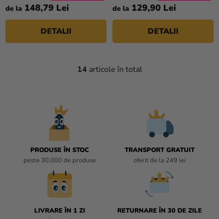
148,79 Lei
129,90 Lei
de la
de la
DETALII
DETALII
14
articole în total
C
O
N
T
R
O
L
U
PRODUSE ÎN STOC
TRANSPORT GRATUIT
L
peste 30.000 de produse
oferit de la 249 lei
L
I
S
T
LIVRARE ÎN 1 ZI
RETURNARE ÎN 30 DE ZILE
Ă