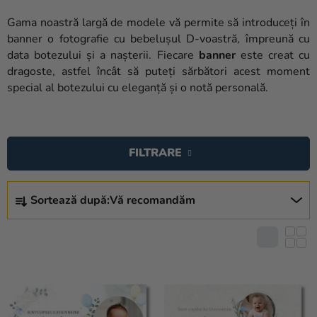
baloane
Gama noastră largă de modele vă permite să introduceți în
Nunta
banner o fotografie cu bebelușul D-voastră, împreună cu
data botezului și a nașterii. Fiecare
banner
este creat cu
Petrecere
dragoste, astfel încât să puteți sărbători acest moment
special al botezului cu eleganță și o notă personală.
Măști
pentru
L
carnaval
I
FILTRARE
Sortiment
S
pentru
T
S
petrecere
Ă
Sortează după:
Vă recomandăm
E
P
Îmbrăcăminte
L
R
E
Coacerea
O
C
D
Noutate
T
U
A
Cadouri
S