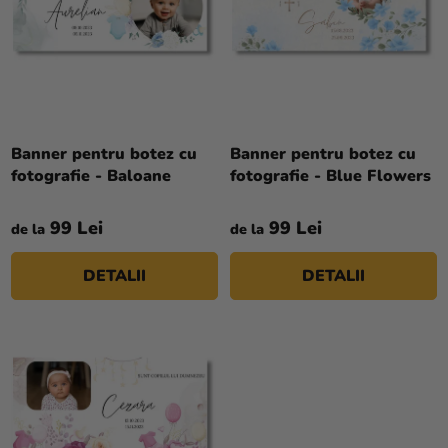
R
si
E
E
merch
A
Sărbători
P
R
Materiale
O
creative
D
Banner pentru botez cu
Banner pentru botez cu
Teme
fotografie - Baloane
fotografie - Blue Flowers
U
S
Produse
99 Lei
99 Lei
de la
de la
U
personalizate
L
DETALII
DETALII
Lichidare
U
stoc
I
Despre
noi
Contact
Evaluarea