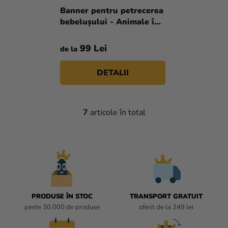
Banner pentru petrecerea
bebelușului - Animale în
pădure
99 Lei
de la
DETALII
7
articole în total
C
O
N
T
R
O
L
U
PRODUSE ÎN STOC
TRANSPORT GRATUIT
L
peste 30.000 de produse
oferit de la 249 lei
L