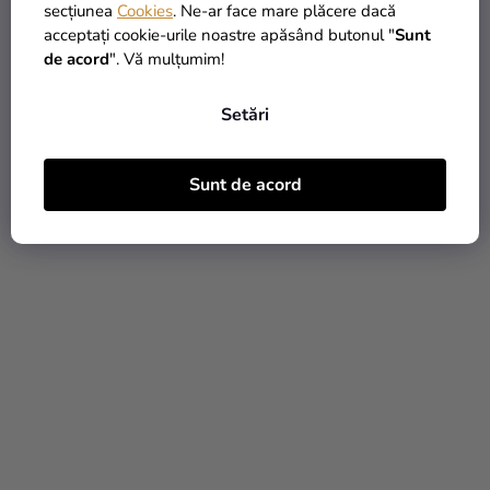
secțiunea
Cookies
. Ne-ar face mare plăcere dacă
acceptați cookie-urile noastre apăsând butonul "
Sunt
de acord
". Vă mulțumim!
Banner pentru botez cu
Banner pentru botez cu
fotografie - Orange
fotografie - Pink Flowers
Setări
99 Lei
99 Lei
de la
de la
Sunt de acord
DETALII
DETALII