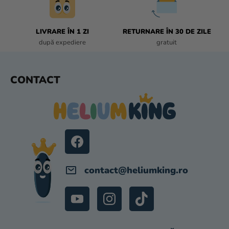
I
S
T
LIVRARE ÎN 1 ZI
RETURNARE ÎN 30 DE ZILE
Ă
după expediere
gratuit
R
I
L
S
CONTACT
O
U
R
B
S
O
L
contact
@
heliumking.ro