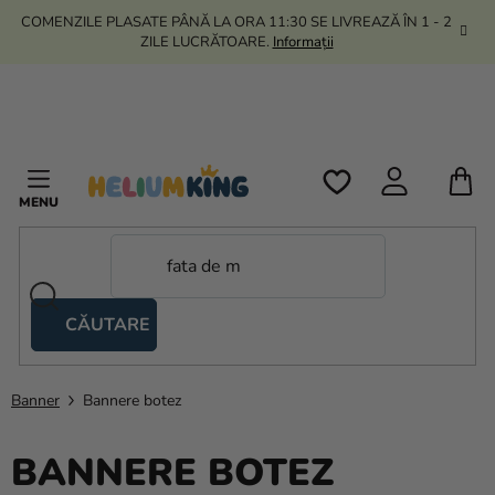
Treci
COMENZILE PLASATE PÂNĂ LA ORA 11:30 SE LIVREAZĂ ÎN 1 - 2
la
ZILE LUCRĂTOARE.
Informații
conținut
C
D
C
CĂUTARE
Corturi
tip
foarfecă
Banner
Bannere botez
Kanekalon
BANNERE BOTEZ
Heliu si