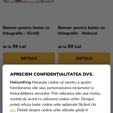
magazinului
Banner pentru botez cu
Banner pentru botez cu
fotografie - Girafă
fotografie - Natural
99 Lei
99 Lei
de la
de la
DETALII
DETALII
APRECIEM CONFIDENȚIALITATEA DVS.
HeliumKing
folosește cookie-uri pentru a sprijini
funcționarea site-ului, personalizarea reclamelor și
îmbunătățirea serviciilor. Prin utilizarea site-ului nostru,
sunteți de acord cu utilizarea cookie-urilor. Desigur,
puteți refuza toate cookie-urile opționale făcând clic
aici
. Detalii despre cookie-urile utilizate găsiți în