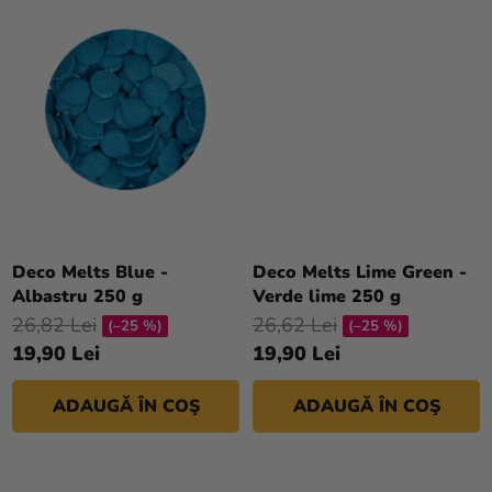
I
magazinului
Deco Melts Blue -
Deco Melts Lime Green -
Albastru 250 g
Verde lime 250 g
26,82 Lei
26,62 Lei
(–25 %)
(–25 %)
19,90 Lei
19,90 Lei
ADAUGĂ ÎN COŞ
ADAUGĂ ÎN COŞ