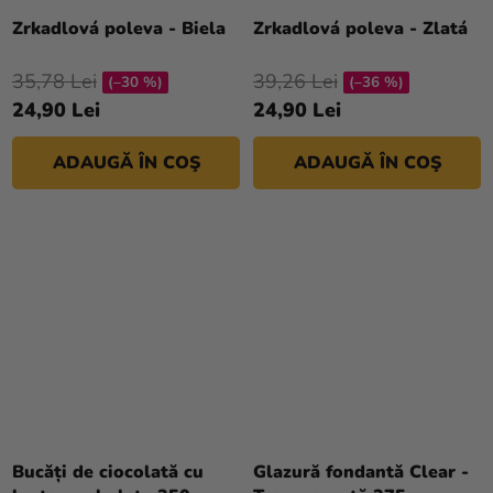
Zrkadlová poleva - Biela
Zrkadlová poleva - Zlatá
35,78 Lei
39,26 Lei
(–30 %)
(–36 %)
24,90 Lei
24,90 Lei
ADAUGĂ ÎN COŞ
ADAUGĂ ÎN COŞ
Bucăți de ciocolată cu
Glazură fondantă Clear -