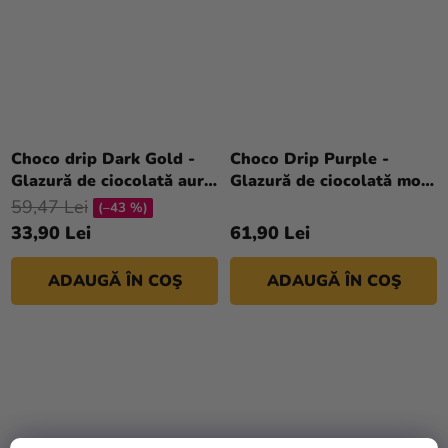
Choco drip Dark Gold -
Choco Drip Purple -
Glazură de ciocolată aurie
Glazură de ciocolată mov
închisă într-un tub de 180
în tub 180 g
59,47 Lei
(–43 %)
g
33,90 Lei
61,90 Lei
ADAUGĂ ÎN COŞ
ADAUGĂ ÎN COŞ