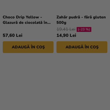
Choco Drip Yellow -
Zahăr pudră - fără gluten
Glazură de ciocolată în
500g
tub galbenă 180 g
19,41 Lei
(–23 %)
57,60 Lei
14,90 Lei
ADAUGĂ ÎN COŞ
ADAUGĂ ÎN COŞ