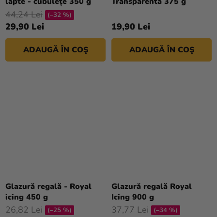
lapte - cubulețe 350 g
Transparentă 375 g
44,24 Lei
(–32 %)
29,90 Lei
19,90 Lei
ADAUGĂ ÎN COŞ
ADAUGĂ ÎN COŞ
Glazură regală - Royal
Glazură regală Royal
icing 450 g
Icing 900 g
26,82 Lei
37,77 Lei
(–25 %)
(–34 %)