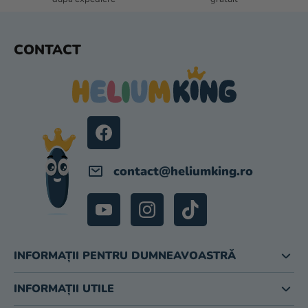
R
I
L
S
CONTACT
O
U
R
B
S
O
L
contact
@
heliumking.ro
INFORMAȚII PENTRU DUMNEAVOASTRĂ
INFORMAȚII UTILE