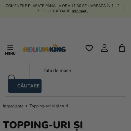
Treci
COMENZILE PLASATE PÂNĂ LA ORA 11:30 SE LIVREAZĂ ÎN 1 - 2
la
ZILE LUCRĂTOARE.
Informații
conținut
C
D
C
CĂUTARE
Corturi
tip
foarfecă
Ingrediente
Topping-uri și glazuri
Kanekalon
TOPPING-URI ȘI
Heliu si