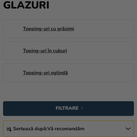
GLAZURI
baloane
Nunta
Petrecere
Topping-uri cu grăsimi
Măști
pentru
Toping-uri în cuburi
carnaval
Sortiment
Topping-uri oglindă
pentru
petrecere
Îmbrăcăminte
L
I
Coacerea
FILTRARE
S
Noutate
T
S
Ă
Sortează după:
Vă recomandăm
E
Cadouri