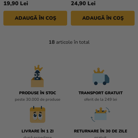
19,90 Lei
24,90 Lei
ADAUGĂ ÎN COŞ
ADAUGĂ ÎN COŞ
18
articole în total
C
O
N
T
R
O
L
U
PRODUSE ÎN STOC
TRANSPORT GRATUIT
L
peste 30.000 de produse
oferit de la 249 lei
L
I
S
T
LIVRARE ÎN 1 ZI
RETURNARE ÎN 30 DE ZILE
Ă
după expediere
gratuit