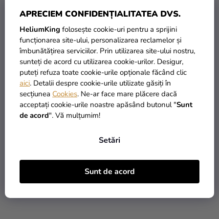
APRECIEM CONFIDENȚIALITATEA DVS.
HeliumKing
folosește cookie-uri pentru a sprijini
funcționarea site-ului, personalizarea reclamelor și
îmbunătățirea serviciilor. Prin utilizarea site-ului nostru,
Choco Drip Red - Glazură
Choco Drip Spring Green
sunteți de acord cu utilizarea cookie-urilor. Desigur,
de ciocolată roșie în tub
- Glazură de ciocolată
puteți refuza toate cookie-urile opționale făcând clic
180 g
verde în tub 180 g
aici
. Detalii despre cookie-urile utilizate găsiți în
61,90 Lei
61,90 Lei
secțiunea
Cookies
. Ne-ar face mare plăcere dacă
acceptați cookie-urile noastre apăsând butonul "
Sunt
ADAUGĂ ÎN COŞ
ADAUGĂ ÎN COŞ
de acord
". Vă mulțumim!
Setări
Sunt de acord