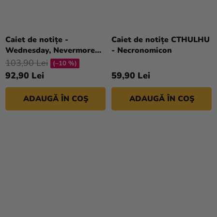
Caiet de notițe -
Caiet de notițe CTHULHU
Wednesday, Nevermore
- Necronomicon
Academy
103,90 Lei
(–10 %)
92,90 Lei
59,90 Lei
ADAUGĂ ÎN COŞ
ADAUGĂ ÎN COŞ