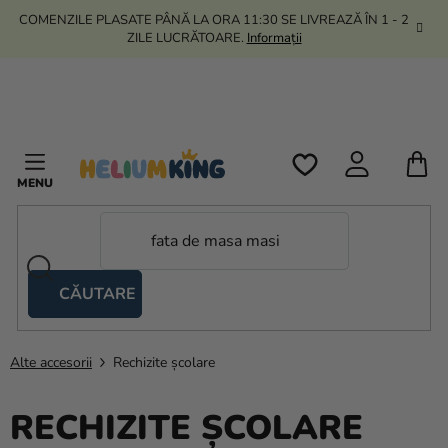
Treci
COMENZILE PLASATE PÂNĂ LA ORA 11:30 SE LIVREAZĂ ÎN 1 - 2
la
ZILE LUCRĂTOARE.
Informații
conținut
C
D
C
CĂUTARE
Corturi
tip
foarfecă
Alte accesorii
Rechizite școlare
Kanekalon
RECHIZITE ȘCOLARE
Heliu si