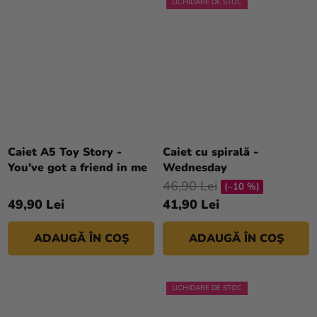
LICHIDARE DE STOC
Caiet A5 Toy Story -
Caiet cu spirală -
You've got a friend in me
Wednesday
46,90 Lei
(–10 %)
49,90 Lei
41,90 Lei
ADAUGĂ ÎN COŞ
ADAUGĂ ÎN COŞ
LICHIDARE DE STOC