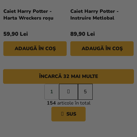
Caiet Harry Potter -
Caiet Harry Potter -
Harta Wreckers roșu
Instruire Metlobal
59,90 Lei
89,90 Lei
ADAUGĂ ÎN COŞ
ADAUGĂ ÎN COŞ
ÎNCARCĂ 32 MAI MULTE
P
1
a
5
C
g
154
articole în total
i
O
n
N
SUS
a
T
r
R
e
O