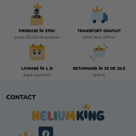
L
U
L
L
I
PRODUSE ÎN STOC
TRANSPORT GRATUIT
S
peste 30.000 de produse
oferit de la 249 lei
T
Ă
R
I
L
LIVRARE ÎN 1 ZI
RETURNARE ÎN 30 DE ZILE
O
după expediere
gratuit
R
S
CONTACT
U
B
S
O
L