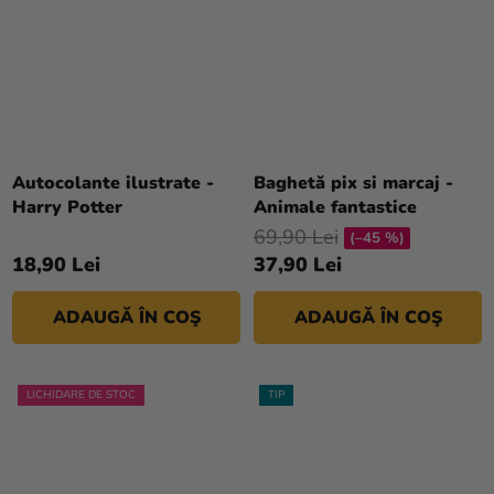
Autocolante ilustrate -
Baghetă pix si marcaj -
Harry Potter
Animale fantastice
69,90 Lei
(–45 %)
18,90 Lei
37,90 Lei
ADAUGĂ ÎN COŞ
ADAUGĂ ÎN COŞ
LICHIDARE DE STOC
TIP