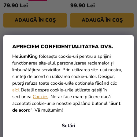
79,90 Lei
99,90 Lei
ADAUGĂ ÎN COŞ
ADAUGĂ ÎN COŞ
APRECIEM CONFIDENȚIALITATEA DVS.
HeliumKing
folosește cookie-uri pentru a sprijini
funcționarea site-ului, personalizarea reclamelor și
îmbunătățirea serviciilor. Prin utilizarea site-ului nostru,
sunteți de acord cu utilizarea cookie-urilor. Desigur,
puteți refuza toate cookie-urile opționale făcând clic
aici
. Detalii despre cookie-urile utilizate găsiți în
secțiunea
Cookies
. Ne-ar face mare plăcere dacă
acceptați cookie-urile noastre apăsând butonul "
Sunt
Caiet A5 Harry Potter -
Caiet A5 Harry Potter -
de acord
". Vă mulțumim!
Owl Soft
Scrisoare
Setări
49,90 Lei
99,90 Lei