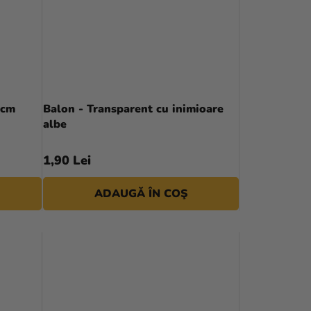
I
 cm
Balon - Transparent cu inimioare
albe
1,90 Lei
ADAUGĂ ÎN COŞ