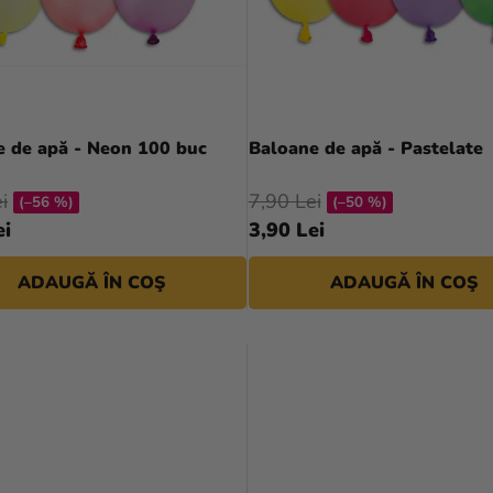
e de apă - Neon 100 buc
Baloane de apă - Pastelate
i
7,90 Lei
(–56 %)
(–50 %)
ei
3,90 Lei
ADAUGĂ ÎN COŞ
ADAUGĂ ÎN COŞ