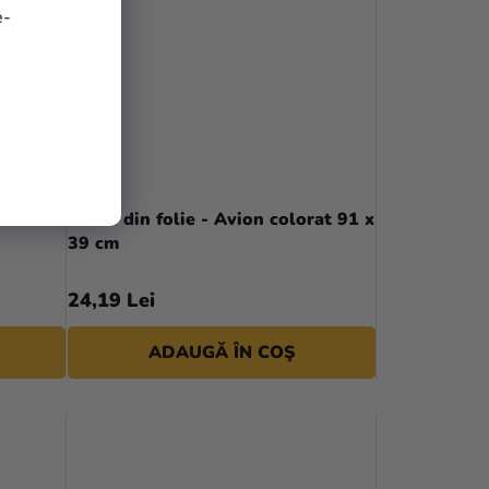
e-
Balon din folie - Avion colorat 91 x
39 cm
24,19 Lei
ADAUGĂ ÎN COŞ