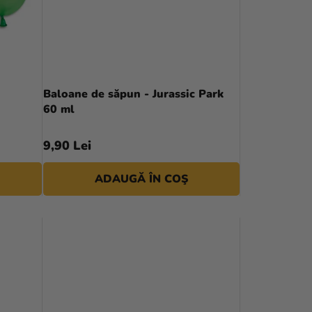
R
E
A
P
Baloane de săpun - Jurassic Park
60 ml
R
O
9,90 Lei
D
ADAUGĂ ÎN COŞ
U
S
U
L
U