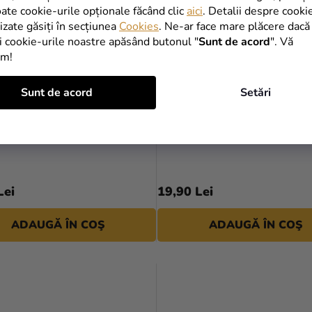
oate cookie-urile opționale făcând clic
aici
. Detalii despre cooki
lizate găsiți în secțiunea
Cookies
. Ne-ar face mare plăcere dacă
i cookie-urile noastre apăsând butonul "
Sunt de acord
". Vă
im!
Sunt de acord
Setări
e cristal - mix de culori 50
Balon din folie - Avion
Lei
19,90 Lei
ADAUGĂ ÎN COŞ
ADAUGĂ ÎN COŞ