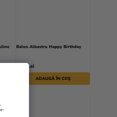
uline
Balon Albastru Happy Birthday
1,90 Lei
ADAUGĂ ÎN COŞ
,
te-