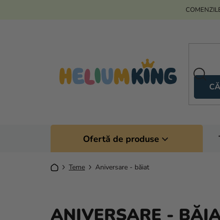
Treci
COMENZILE
la
conținut
CĂ
Ofertă de produse
Acasă
Teme
Aniversare - băiat
ANIVERSARE - BĂI