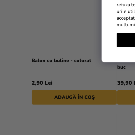
refuza t
urile uti
acceptaț
mulțum
Balon cu buline - colorat
Balon d
buc
2,90 Lei
39,90 
ADAUGĂ ÎN COŞ