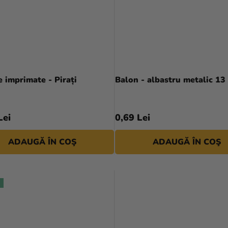
 imprimate - Pirați
Balon - albastru metalic 13
Lei
0,69 Lei
ADAUGĂ ÎN COŞ
ADAUGĂ ÎN COŞ