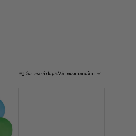
S
Sortează după:
Vă recomandăm
E
L
E
C
T
A