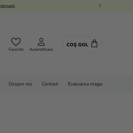
Informații
COŞ GOL
COŞ
Favorite
Autentificare
DE
CUMPĂRĂTUR
Despre noi
Contact
Evaluarea magazinului