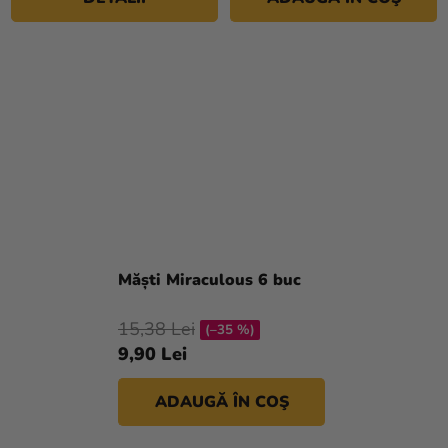
Măști Miraculous 6 buc
15,38 Lei
(–35 %)
9,90 Lei
ADAUGĂ ÎN COŞ