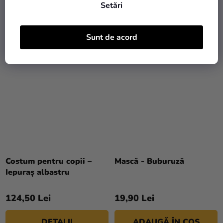
Setări
DETALII
DETALII
Sunt de acord
Costum pentru copii –
Mască - Buburuză
Iepuraș albastru
124,50 Lei
19,90 Lei
DETALII
ADAUGĂ ÎN COŞ