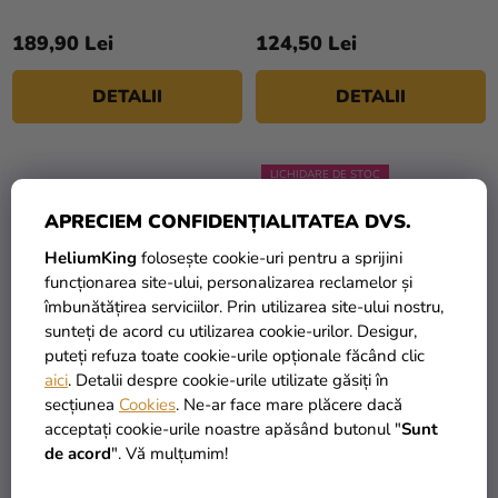
Ladybug
189,90 Lei
124,50 Lei
DETALII
DETALII
LICHIDARE DE STOC
APRECIEM CONFIDENȚIALITATEA DVS.
HeliumKing
folosește cookie-uri pentru a sprijini
funcționarea site-ului, personalizarea reclamelor și
îmbunătățirea serviciilor. Prin utilizarea site-ului nostru,
sunteți de acord cu utilizarea cookie-urilor. Desigur,
puteți refuza toate cookie-urile opționale făcând clic
aici
. Detalii despre cookie-urile utilizate găsiți în
secțiunea
Cookies
. Ne-ar face mare plăcere dacă
Costum pentru copii -
Costum pentru copii - Pui
acceptați cookie-urile noastre apăsând butonul "
Sunt
Oiță
de găină
de acord
". Vă mulțumim!
139,50 Lei
89,90 Lei