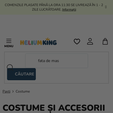
Treci
COMENZILE PLASATE PÂNĂ LA ORA 11:30 SE LIVREAZĂ ÎN 1 - 2
la
ZILE LUCRĂTOARE.
Informații
conținut
C
D
C
CĂUTARE
Corturi
tip
foarfecă
Paști
Costume
Kanekalon
COSTUME ȘI ACCESORII
Heliu si