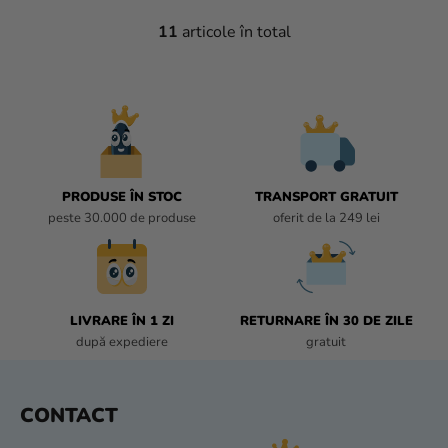
11
articole în total
C
O
N
T
R
O
L
U
PRODUSE ÎN STOC
TRANSPORT GRATUIT
L
peste 30.000 de produse
oferit de la 249 lei
L
I
S
T
LIVRARE ÎN 1 ZI
RETURNARE ÎN 30 DE ZILE
Ă
după expediere
gratuit
R
I
L
S
CONTACT
O
U
R