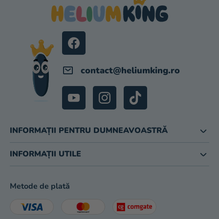
B
S
O
L
contact
@
heliumking.ro
INFORMAȚII PENTRU DUMNEAVOASTRĂ
INFORMAȚII UTILE
Metode de plată