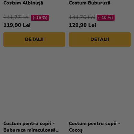
Costum Albinuţă
Costum Buburuză
magazinului
a
a
produsului
produsului
141,77 Lei
144,76 Lei
(–15 %)
(–10 %)
este
este
119,90 Lei
129,90 Lei
5,0
4,7
din
din
DETALII
DETALII
5
5
stele.
stele.
Costum pentru copii -
Costum pentru copii -
Buburuza miraculoasă
Cocoș