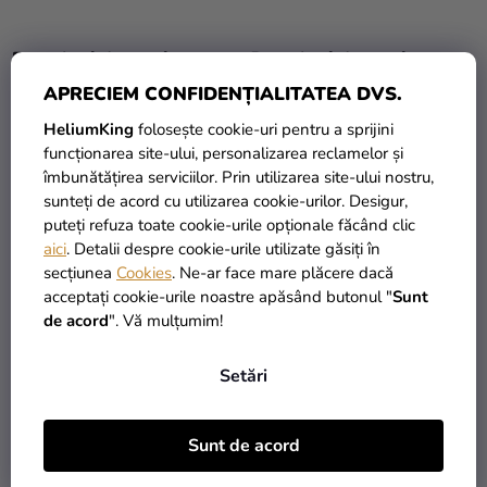
R
si
O
merch
D
Pantaloni de trening
Pantaloni de trening
Sărbători
pentru femei - Mickey
pentru femei - Minnie
U
APRECIEM CONFIDENȚIALITATEA DVS.
Mouse gri
S
Materiale
HeliumKing
folosește cookie-uri pentru a sprijini
99,90 Lei
97,89 Lei
U
creative
funcționarea site-ului, personalizarea reclamelor și
L
îmbunătățirea serviciilor. Prin utilizarea site-ului nostru,
Teme
DETALII
DETALII
U
sunteți de acord cu utilizarea cookie-urilor. Desigur,
puteți refuza toate cookie-urile opționale făcând clic
I
Produse
aici
. Detalii despre cookie-urile utilizate găsiți în
personalizate
secțiunea
Cookies
. Ne-ar face mare plăcere dacă
2
articole în total
C
acceptați cookie-urile noastre apăsând butonul "
Sunt
Lichidare
O
de acord
". Vă mulțumim!
stoc
N
T
Despre
Setări
R
noi
O
L
Contact
Sunt de acord
U
PRODUSE ÎN STOC
TRANSPORT GRATUIT
L
peste 30.000 de produse
oferit de la 249 lei
Evaluarea