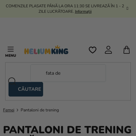
Treci
COMENZILE PLASATE PÂNĂ LA ORA 11:30 SE LIVREAZĂ ÎN 1 - 2
la
ZILE LUCRĂTOARE.
Informații
conținut
C
D
C
CĂUTARE
Corturi
tip
foarfecă
Femei
Pantaloni de trening
Kanekalon
PANTALONI DE TRENING
Heliu si