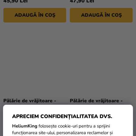
45,90 Lei
47,90 Lei
ADAUGĂ ÎN COŞ
ADAUGĂ ÎN COŞ
Pălărie de vrăjitoare -
Pălărie de vrăjitoare -
Chrabromil (Gryffindor)
Slizolin (Slytherin)
APRECIEM CONFIDENȚIALITATEA DVS.
69,90 Lei
69,90 Lei
HeliumKing
folosește cookie-uri pentru a sprijini
funcționarea site-ului, personalizarea reclamelor și