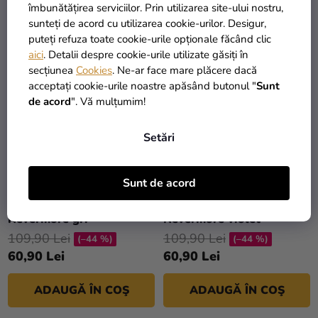
ADAUGĂ ÎN COŞ
ADAUGĂ ÎN COŞ
îmbunătățirea serviciilor. Prin utilizarea site-ului nostru,
sunteți de acord cu utilizarea cookie-urilor. Desigur,
puteți refuza toate cookie-urile opționale făcând clic
aici
. Detalii despre cookie-urile utilizate găsiți în
LICHIDARE DE STOC
LICHIDARE DE STOC
secțiunea
Cookies
. Ne-ar face mare plăcere dacă
acceptați cookie-urile noastre apăsând butonul "
Sunt
de acord
". Vă mulțumim!
Setări
Sunt de acord
Șapcă - Wednesday,
Șapcă - Wednesday,
Nevermore gri
Nevermore violet
109,90 Lei
109,90 Lei
(–44 %)
(–44 %)
60,90 Lei
60,90 Lei
ADAUGĂ ÎN COŞ
ADAUGĂ ÎN COŞ