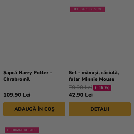
LICHIDARE DE STOC
Șapcă Harry Potter -
Set - mănuși, căciulă,
Chrabromil
fular Minnie Mouse
79,90 Lei
(–46 %)
109,90 Lei
42,90 Lei
ADAUGĂ ÎN COŞ
DETALII
LICHIDARE DE STOC