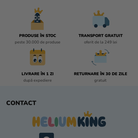
N
T
R
O
L
U
PRODUSE ÎN STOC
TRANSPORT GRATUIT
L
peste 30.000 de produse
oferit de la 249 lei
L
I
S
T
LIVRARE ÎN 1 ZI
RETURNARE ÎN 30 DE ZILE
Ă
după expediere
gratuit
R
I
L
S
CONTACT
O
U
R
B
S
O
L