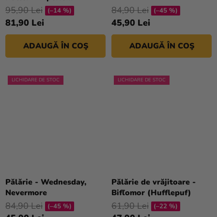
95,90 Lei
84,90 Lei
magazinului
(–14 %)
(–45 %)
81,90 Lei
45,90 Lei
ADAUGĂ ÎN COŞ
ADAUGĂ ÎN COŞ
LICHIDARE DE STOC
LICHIDARE DE STOC
Pălărie - Wednesday,
Pălărie de vrăjitoare -
Nevermore
Bifľomor (Hufflepuf)
84,90 Lei
61,90 Lei
(–45 %)
(–22 %)