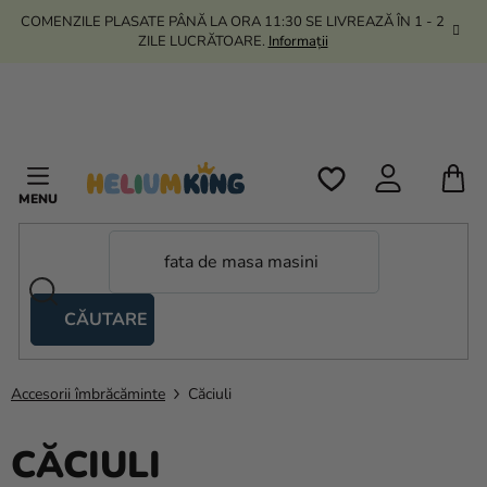
Treci
COMENZILE PLASATE PÂNĂ LA ORA 11:30 SE LIVREAZĂ ÎN 1 - 2
la
ZILE LUCRĂTOARE.
Informații
conținut
C
D
C
CĂUTARE
Corturi
tip
foarfecă
Accesorii îmbrăcăminte
Căciuli
Kanekalon
CĂCIULI
Heliu si