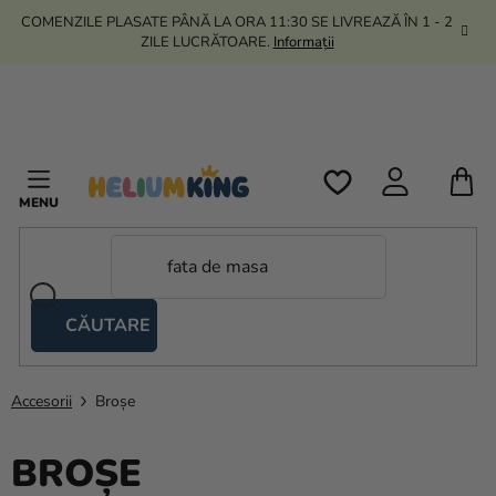
Treci
COMENZILE PLASATE PÂNĂ LA ORA 11:30 SE LIVREAZĂ ÎN 1 - 2
la
ZILE LUCRĂTOARE.
Informații
conținut
C
D
C
CĂUTARE
Corturi
tip
foarfecă
Accesorii
Broșe
Kanekalon
BROȘE
Heliu si