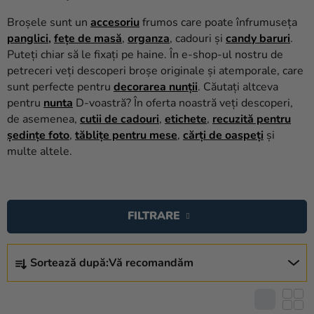
baloane
Broșele sunt un
accesoriu
frumos care poate înfrumuseța
Nunta
panglici
,
fețe de masă
,
organza
, cadouri și
candy baruri
.
Puteți chiar să le fixați pe haine. În e-shop-ul nostru de
Petrecere
petreceri veți descoperi broșe originale și atemporale, care
sunt perfecte pentru
decorarea nunții
. Căutați altceva
Măști
pentru
nunta
D-voastră? În oferta noastră veți descoperi,
pentru
de asemenea,
cutii de cadouri
,
etichete
,
recuzită pentru
carnaval
ședințe foto
,
tăblițe pentru mese
,
cărți de oaspeți
și
multe altele.
Sortiment
pentru
L
petrecere
I
FILTRARE
Îmbrăcăminte
S
T
Coacerea
S
Ă
Sortează după:
Vă recomandăm
E
Noutate
P
L
R
Cadouri
E