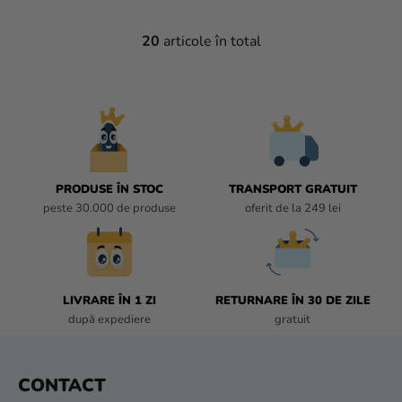
20
articole în total
C
O
N
T
R
O
L
U
PRODUSE ÎN STOC
TRANSPORT GRATUIT
L
peste 30.000 de produse
oferit de la 249 lei
L
I
S
T
LIVRARE ÎN 1 ZI
RETURNARE ÎN 30 DE ZILE
Ă
după expediere
gratuit
R
I
L
S
CONTACT
O
U