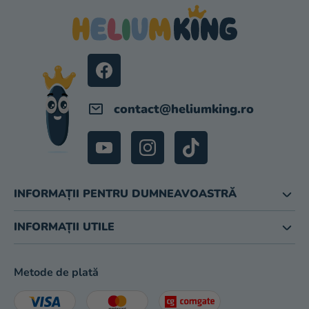
R
B
S
O
L
contact
@
heliumking.ro
INFORMAȚII PENTRU DUMNEAVOASTRĂ
INFORMAȚII UTILE
Metode de plată