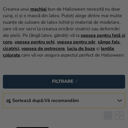
baloane
Crearea unui
machiaj
bun de Halloween necesită nu doar
Nunta
curaj, ci și o mască din latex. Puteți alege dintre mai multe
nuanțe de culoare de latex lichid și material de modelare,
Petrecere
care vă vor servi la crearea oricăror cicatrici sau deformări
ale pielii. Pe lângă latex, gândiți-vă la
vopsea pentru față și
Măști
corp
,
vopsea pentru ochi
,
vopsea pentru păr
,
sânge fals
,
pentru
cicatrici,
vopsea de petrecere
,
luciu de buze
și
lentile
carnaval
colorate
care vă vor asigura aspectul perfect de Halloween.
Sortiment
L
pentru
petrecere
I
FILTRARE
S
Îmbrăcăminte
T
S
Ă
Coacerea
Sortează după:
Vă recomandăm
E
P
L
Noutate
R
E
O
Cadouri
C