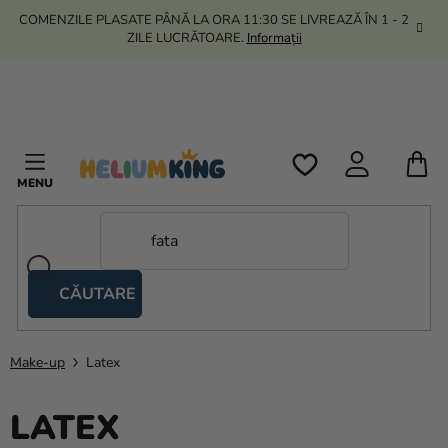
Treci
COMENZILE PLASATE PÂNĂ LA ORA 11:30 SE LIVREAZĂ ÎN 1 - 2
la
ZILE LUCRĂTOARE.
Informații
conținut
C
D
C
CĂUTARE
Corturi
tip
foarfecă
Make-up
Latex
Kanekalon
LATEX
Heliu si