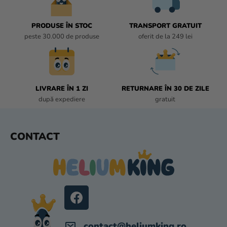
O
L
U
PRODUSE ÎN STOC
TRANSPORT GRATUIT
L
peste 30.000 de produse
oferit de la 249 lei
L
I
S
T
LIVRARE ÎN 1 ZI
RETURNARE ÎN 30 DE ZILE
Ă
după expediere
gratuit
R
I
L
S
CONTACT
O
U
R
B
S
O
L
contact
@
heliumking.ro