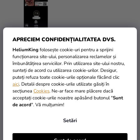
magazinului
APRECIEM CONFIDENȚIALITATEA DVS.
HeliumKing
folosește cookie-uri pentru a sprijini
Latex lichid pentru faţă -
Latex pentru faţă cu
funcționarea site-ului, personalizarea reclamelor și
alb 28 ml
burete - alb 26 g
îmbunătățirea serviciilor. Prin utilizarea site-ului nostru,
sunteți de acord cu utilizarea cookie-urilor. Desigur,
29,81 Lei
(–33 %)
puteți refuza toate cookie-urile opționale făcând clic
19,90 Lei
19,90 Lei
aici
. Detalii despre cookie-urile utilizate găsiți în
secțiunea
Cookies
. Ne-ar face mare plăcere dacă
ADAUGĂ ÎN COŞ
ADAUGĂ ÎN COŞ
acceptați cookie-urile noastre apăsând butonul "
Sunt
de acord
". Vă mulțumim!
TIP
Setări