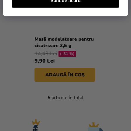
Sunt de acord
Masă modelatoare pentru
cicatrizare 3,5 g
14,43 Lei
(–31 %)
9,90 Lei
ADAUGĂ ÎN COŞ
5
articole în total
C
O
N
T
R