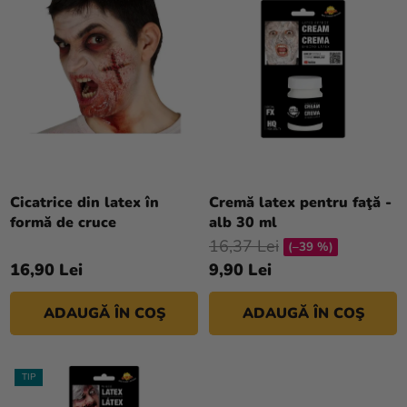
D
si
T
merch
U
A
S
R
Sărbători
E
E
Materiale
A
creative
P
R
Teme
O
Produse
D
Cicatrice din latex în
Cremă latex pentru faţă -
personalizate
formă de cruce
alb 30 ml
U
16,37 Lei
S
(–39 %)
Lichidare
16,90 Lei
9,90 Lei
U
stoc
L
Despre
ADAUGĂ ÎN COŞ
ADAUGĂ ÎN COŞ
U
noi
I
Contact
TIP
Evaluarea