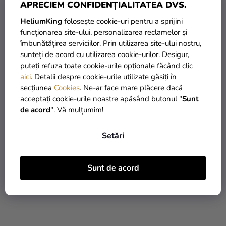
APRECIEM CONFIDENȚIALITATEA DVS.
HeliumKing
folosește cookie-uri pentru a sprijini
Evaluarea
funcționarea site-ului, personalizarea reclamelor și
medie
Balon pastelat roşu
Balon pastelat roz
îmbunătățirea serviciilor. Prin utilizarea site-ului nostru,
a
sunteți de acord cu utilizarea cookie-urilor. Desigur,
produsului
puteți refuza toate cookie-urile opționale făcând clic
este
0,50 Lei
0,90 Lei
aici
. Detalii despre cookie-urile utilizate găsiți în
5,0
secțiunea
Cookies
. Ne-ar face mare plăcere dacă
din
acceptați cookie-urile noastre apăsând butonul "
Sunt
ADAUGĂ ÎN COŞ
ADAUGĂ ÎN COŞ
5
de acord
". Vă mulțumim!
stele.
Setări
Sunt de acord