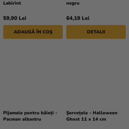
Labirint
negru
59,90 Lei
64,19 Lei
ADAUGĂ ÎN COŞ
DETALII
Pijamale pentru băieți -
Șervețele - Halloween
Pacman albastru
Ghost 11 x 14 cm