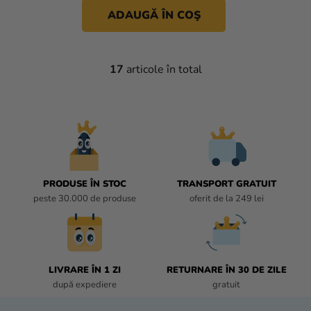
ADAUGĂ ÎN COŞ
17
articole în total
C
O
N
T
R
O
L
U
PRODUSE ÎN STOC
TRANSPORT GRATUIT
L
peste 30.000 de produse
oferit de la 249 lei
L
I
S
T
LIVRARE ÎN 1 ZI
RETURNARE ÎN 30 DE ZILE
Ă
după expediere
gratuit
R
I