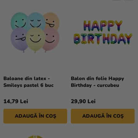
si
O
C
merch
D
T
U
Sărbători
A
S
R
Materiale
E
E
creative
A
Teme
P
R
Produse
O
personalizate
D
Baloane din latex -
Balon din folie Happy
Smileys pastel 6 buc
Birthday - curcubeu
Lichidare
U
stoc
S
14,79 Lei
29,90 Lei
U
Despre
L
noi
ADAUGĂ ÎN COŞ
ADAUGĂ ÎN COŞ
U
Contact
I
Evaluarea