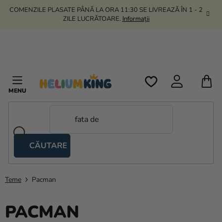
Treci
COMENZILE PLASATE PÂNĂ LA ORA 11:30 SE LIVREAZĂ ÎN 1 - 2
la
ZILE LUCRĂTOARE.
Informații
conținut
C
D
C
CĂUTARE
Corturi
tip
foarfecă
Teme
Pacman
Kanekalon
PACMAN
Heliu si