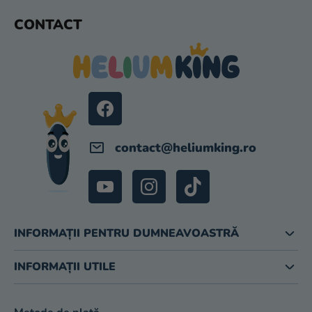
L
S
CONTACT
O
U
R
B
S
O
L
contact
@
heliumking.ro
INFORMAȚII PENTRU DUMNEAVOASTRĂ
INFORMAȚII UTILE