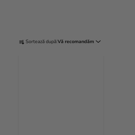
S
Sortează după:
Vă recomandăm
E
L
E
C
T
A
R
E
A