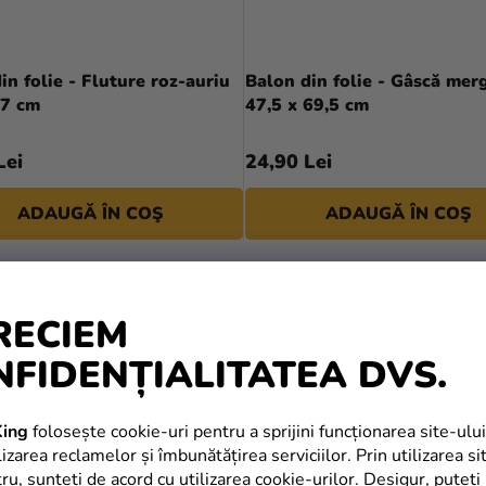
in folie - Fluture roz-auriu
Balon din folie - Gâscă mer
87 cm
47,5 x 69,5 cm
Lei
24,90 Lei
ADAUGĂ ÎN COŞ
ADAUGĂ ÎN COŞ
RECIEM
NFIDENȚIALITATEA DVS.
ing
folosește cookie-uri pentru a sprijini funcționarea site-ului
izarea reclamelor și îmbunătățirea serviciilor. Prin utilizarea si
tru, sunteți de acord cu utilizarea cookie-urilor. Desigur, puteți