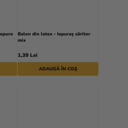
iepure
Balon din latex - Iepuraș săritor
mix
1,39 Lei
ADAUGĂ ÎN COŞ