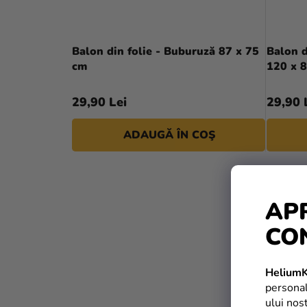
Balon din folie - Buburuză 87 x 75
Balon d
cm
120 x 
29,90 Lei
29,90 
ADAUGĂ ÎN COŞ
TIP
AP
CO
HeliumK
personal
ului nos