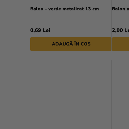
L
D
Balon - verde metalizat 13 cm
Balon a
Ă
U
S
0,69 Lei
2,90 L
E
ADAUGĂ ÎN COŞ