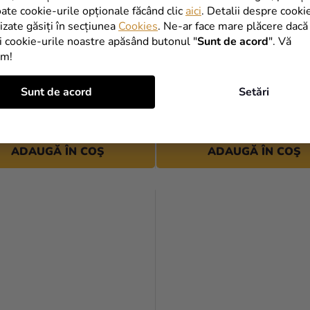
oate cookie-urile opționale făcând clic
aici
. Detalii despre cooki
lizate găsiți în secțiunea
Cookies
. Ne-ar face mare plăcere dacă
i cookie-urile noastre apăsând butonul "
Sunt de acord
". Vă
im!
in folie - Lebădă
Balon din folie - Oaie 60 cm
Sunt de acord
Setări
ei
12,90 Lei
ADAUGĂ ÎN COŞ
ADAUGĂ ÎN COŞ