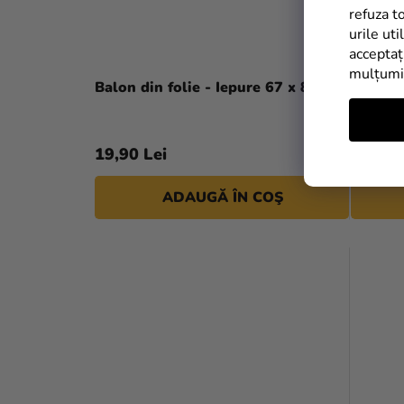
refuza t
urile uti
acceptaț
mulțum
Balon din folie - Iepure 67 x 88 cm
Balon d
19,90 Lei
9,90 L
ADAUGĂ ÎN COŞ