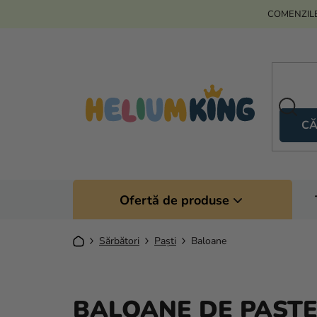
Treci
COMENZILE
la
conținut
CĂ
Ofertă de produse
Acasă
Sărbători
Paști
Baloane
BALOANE DE PAȘT