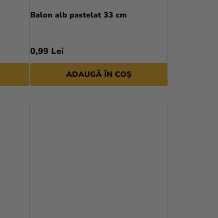
P
Balon alb pastelat 33 cm
R
O
0,99 Lei
D
ADAUGĂ ÎN COŞ
U
S
U
L
U
I