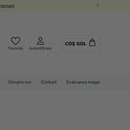
Informații
COŞ GOL
COŞ
Favorite
Autentificare
DE
CUMPĂRĂTUR
Despre noi
Contact
Evaluarea magazinului