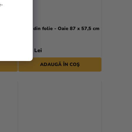
e-
Balon din folie - Oaie 87 x 57,5 cm
19,90 Lei
ADAUGĂ ÎN COŞ