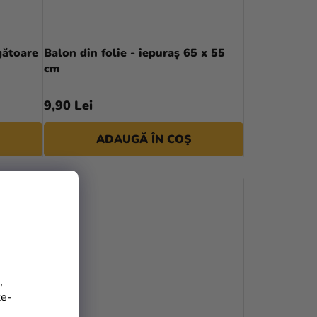
gătoare
Balon din folie - iepuraș 65 x 55
cm
9,90 Lei
ADAUGĂ ÎN COŞ
,
te-