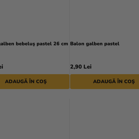
galben bebeluş pastel 26 cm
Balon galben pastel
ei
2,90 Lei
ADAUGĂ ÎN COŞ
ADAUGĂ ÎN COŞ