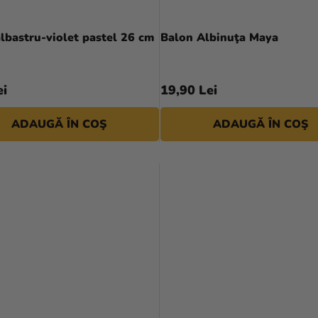
lbastru-violet pastel 26 cm
Balon Albinuţa Maya
ei
19,90 Lei
ADAUGĂ ÎN COŞ
ADAUGĂ ÎN COŞ