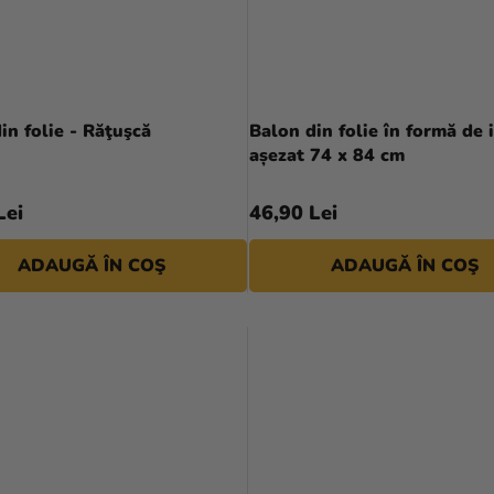
in folie - Răţuşcă
Balon din folie în formă de 
așezat 74 x 84 cm
Lei
46,90 Lei
ADAUGĂ ÎN COŞ
ADAUGĂ ÎN COŞ