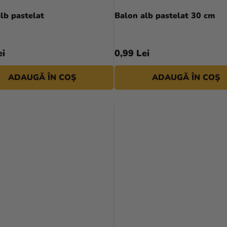
medie
lb pastelat
Balon alb pastelat 30 cm
a
produsului
este
ei
0,99 Lei
5,0
din
ADAUGĂ ÎN COŞ
ADAUGĂ ÎN COŞ
5
stele.