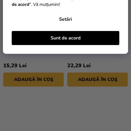
de acord
". Vă mulțumim!
Setări
Sunt de acord
Bețe pentru frigărui
Bețișoare decorative
(bambus FSC 100%)
(lemn FSC 100%) Ø2,2 x
„WELL” 9cm [250 buc]
150 mm [1000 buc]
15,29 Lei
22,29 Lei
ADAUGĂ ÎN COŞ
ADAUGĂ ÎN COŞ