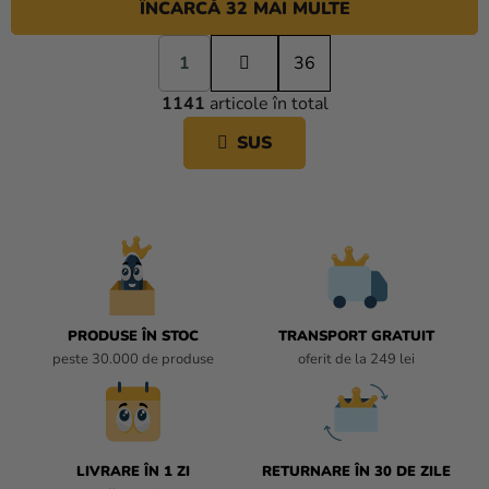
ÎNCARCĂ 32 MAI MULTE
P
1
a
36
C
g
1141
articole în total
i
O
n
N
SUS
a
T
r
R
e
O
L
U
L
L
I
PRODUSE ÎN STOC
TRANSPORT GRATUIT
S
peste 30.000 de produse
oferit de la 249 lei
T
Ă
R
I
L
LIVRARE ÎN 1 ZI
RETURNARE ÎN 30 DE ZILE