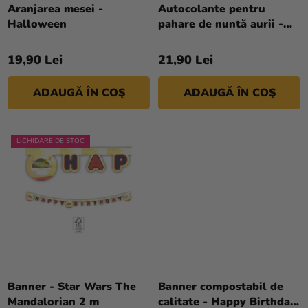
D
Aranjarea mesei -
Autocolante pentru
Halloween
pahare de nuntă aurii -
U
Bride & Groom
S
19,90 Lei
21,90 Lei
U
L
ADAUGĂ ÎN COŞ
ADAUGĂ ÎN COŞ
U
I
LICHIDARE DE STOC
Banner - Star Wars The
Banner compostabil de
Mandalorian 2 m
calitate - Happy Birthday