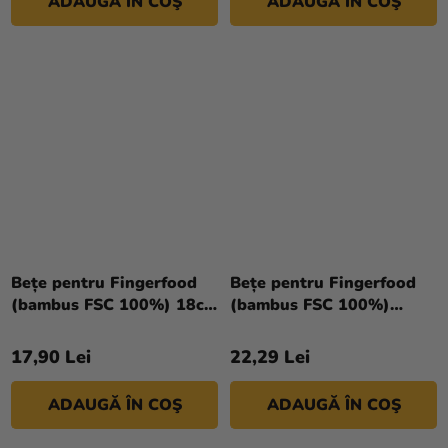
ADAUGĂ ÎN COŞ
ADAUGĂ ÎN COŞ
Bețe pentru Fingerfood
Bețe pentru Fingerfood
(bambus FSC 100%) 18cm
(bambus FSC 100%)
[250 buc]
Inimă 18cm [100 buc]
17,90 Lei
22,29 Lei
ADAUGĂ ÎN COŞ
ADAUGĂ ÎN COŞ