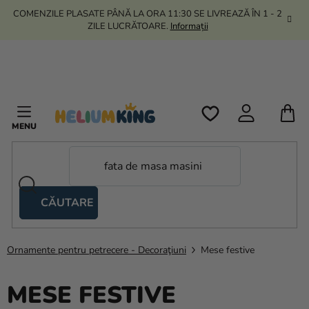
Treci
COMENZILE PLASATE PÂNĂ LA ORA 11:30 SE LIVREAZĂ ÎN 1 - 2
la
ZILE LUCRĂTOARE.
Informații
conținut
C
D
C
CĂUTARE
Corturi
tip
foarfecă
Ornamente pentru petrecere - Decoraţiuni
Mese festive
Kanekalon
MESE FESTIVE
Heliu si