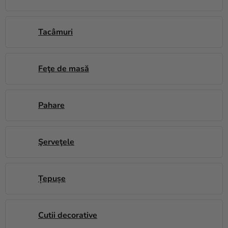
si
merch
Tacâmuri
Sărbători
Materiale
creative
Feţe de masă
Teme
Pahare
Produse
personalizate
Lichidare
Şerveţele
stoc
Despre
Țepușe
noi
Contact
Cutii decorative
Evaluarea