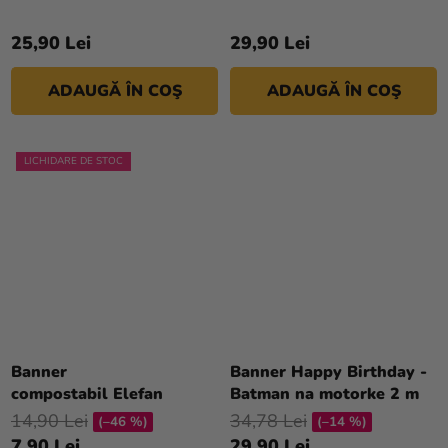
(Minioni)
25,90 Lei
29,90 Lei
ADAUGĂ ÎN COŞ
ADAUGĂ ÎN COŞ
LICHIDARE DE STOC
Banner
Banner Happy Birthday -
compostabil Elefan
Batman na motorke 2 m
14,90 Lei
34,78 Lei
(–46 %)
(–14 %)
7,90 Lei
29,90 Lei