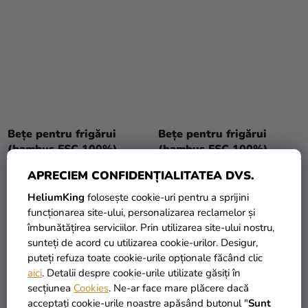
Bețe pentru frigărui
Bețe pentru frigărui
(bambus FSC 100%)
(bambus FSC 100%)
„MEDIUM” 9cm [250 buc]
„RARE” 9cm [250 buc]
APRECIEM CONFIDENȚIALITATEA DVS.
15,29 Lei
15,29 Lei
HeliumKing
folosește cookie-uri pentru a sprijini
funcționarea site-ului, personalizarea reclamelor și
ADAUGĂ ÎN COŞ
ADAUGĂ ÎN COŞ
îmbunătățirea serviciilor. Prin utilizarea site-ului nostru,
sunteți de acord cu utilizarea cookie-urilor. Desigur,
puteți refuza toate cookie-urile opționale făcând clic
aici
. Detalii despre cookie-urile utilizate găsiți în
secțiunea
Cookies
. Ne-ar face mare plăcere dacă
acceptați cookie-urile noastre apăsând butonul "
Sunt