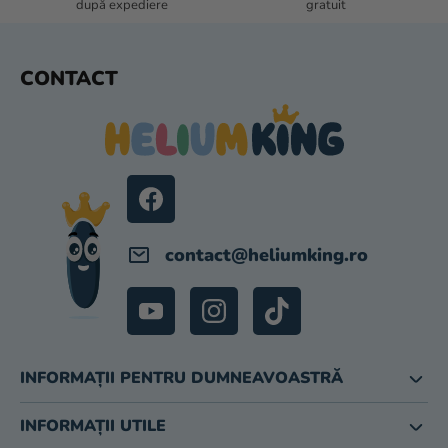
O
după expediere
gratuit
R
S
CONTACT
U
B
S
O
L
contact
@
heliumking.ro
INFORMAȚII PENTRU DUMNEAVOASTRĂ
INFORMAȚII UTILE