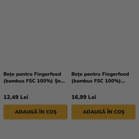
Bețe pentru Fingerfood
Bețe pentru Fingerfood
(bambus FSC 100%) Șnur
(bambus FSC 100%)
12cm [100 buc]
Spirală 11cm [100 buc]
12,49 Lei
16,99 Lei
ADAUGĂ ÎN COŞ
ADAUGĂ ÎN COŞ