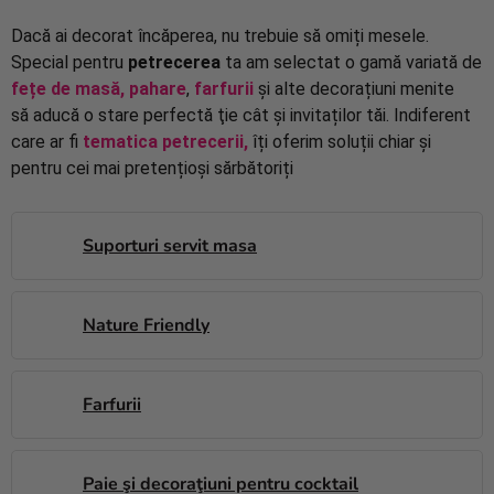
baloane
Dacă ai decorat încăperea, nu trebuie să omiți mesele.
Nunta
Special pentru
petrecerea
ta am selectat o gamă variată de
fețe de masă, pahare
,
farfurii
și alte decorațiuni menite
Petrecere
să aducă o stare perfectă ţie cât şi invitaților tăi. Indiferent
care ar fi
tematica petrecerii,
îți oferim soluții chiar și
Măști
pentru cei mai pretențioși sărbătoriți
pentru
carnaval
Sortiment
Suporturi servit masa
pentru
petrecere
Nature Friendly
Îmbrăcăminte
Coacerea
Farfurii
Noutate
Cadouri
Paie şi decoraţiuni pentru cocktail