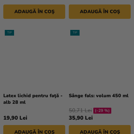
ADAUGĂ ÎN COŞ
ADAUGĂ ÎN COŞ
TIP
TIP
Evaluarea
medie
Latex lichid pentru faţă -
Sânge fals: volum 450 ml
a
alb 28 ml
produsului
50,71 Lei
(–29 %)
este
19,90 Lei
35,90 Lei
4,5
din
ADAUGĂ ÎN COŞ
ADAUGĂ ÎN COŞ