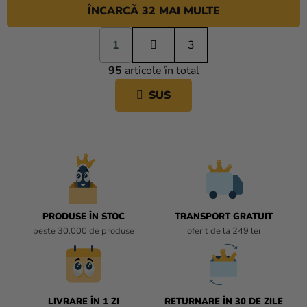
ÎNCARCĂ 32 MAI MULTE
P
1
a
3
C
g
95
articole în total
i
O
n
N
SUS
a
T
r
R
e
O
L
U
L
L
I
PRODUSE ÎN STOC
TRANSPORT GRATUIT
S
peste 30.000 de produse
oferit de la 249 lei
T
Ă
R
I
L
LIVRARE ÎN 1 ZI
RETURNARE ÎN 30 DE ZILE