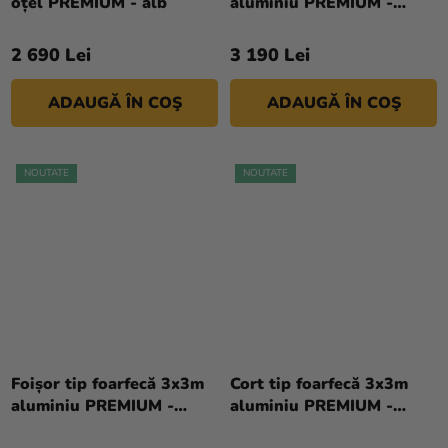
oțel PREMIUM - alb
aluminiu PREMIUM -
verde
2 690 Lei
3 190 Lei
ADAUGĂ ÎN COŞ
ADAUGĂ ÎN COŞ
NOUTATE
NOUTATE
Foișor tip foarfecă 3x3m
Cort tip foarfecă 3x3m
aluminiu PREMIUM -
aluminiu PREMIUM -
albastru
negru