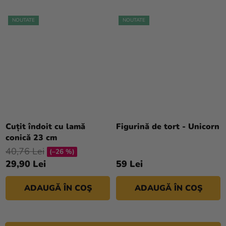
NOUTATE
NOUTATE
Cuțit îndoit cu lamă
Figurină de tort - Unicorn
conică 23 cm
40,76 Lei
(–26 %)
29,90 Lei
59 Lei
ADAUGĂ ÎN COŞ
ADAUGĂ ÎN COŞ