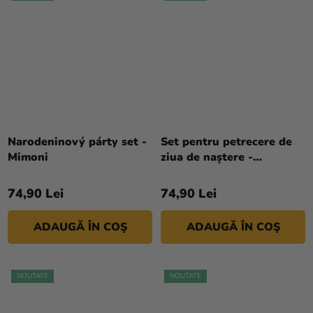
Narodeninový párty set -
Set pentru petrecere de
Mimoni
ziua de naștere -
Dinozauri
74,90 Lei
74,90 Lei
ADAUGĂ ÎN COŞ
ADAUGĂ ÎN COŞ
NOUTATE
NOUTATE