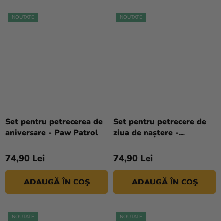
NOUTATE
NOUTATE
Set pentru petrecerea de
Set pentru petrecere de
aniversare - Paw Patrol
ziua de naștere -
Minecraft
74,90 Lei
74,90 Lei
ADAUGĂ ÎN COŞ
ADAUGĂ ÎN COŞ
NOUTATE
NOUTATE