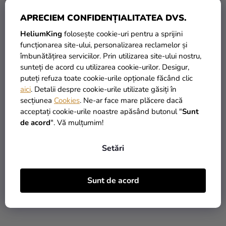
APRECIEM CONFIDENȚIALITATEA DVS.
HeliumKing
folosește cookie-uri pentru a sprijini
funcționarea site-ului, personalizarea reclamelor și
îmbunătățirea serviciilor. Prin utilizarea site-ului nostru,
Balon din folie Stitch 79
Balon din folie Minecraft
sunteți de acord cu utilizarea cookie-urilor. Desigur,
x 84 cm
TNT
puteți refuza toate cookie-urile opționale făcând clic
aici
. Detalii despre cookie-urile utilizate găsiți în
14,90 Lei
12,90 Lei
secțiunea
Cookies
. Ne-ar face mare plăcere dacă
acceptați cookie-urile noastre apăsând butonul "
Sunt
ADAUGĂ ÎN COŞ
ADAUGĂ ÎN COŞ
de acord
". Vă mulțumim!
Setări
NOUTATE
NOUTATE
Sunt de acord