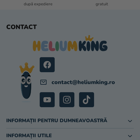
O
după expediere
gratuit
R
S
CONTACT
U
B
S
O
L
contact
@
heliumking.ro
INFORMAȚII PENTRU DUMNEAVOASTRĂ
INFORMAȚII UTILE