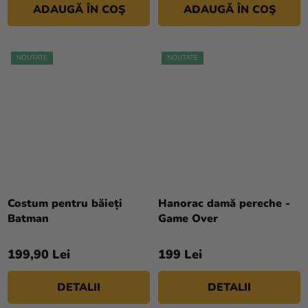
ADAUGĂ ÎN COŞ
ADAUGĂ ÎN COŞ
NOUTATE
NOUTATE
Costum pentru băieți
Hanorac damă pereche -
Batman
Game Over
199,90 Lei
199 Lei
DETALII
DETALII