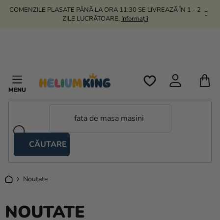
Treci
COMENZILE PLASATE PÂNĂ LA ORA 11:30 SE LIVREAZĂ ÎN 1 - 2
la
ZILE LUCRĂTOARE.
Informații
conținut
C
D
C
CĂUTARE
Corturi
tip
foarfecă
Acasă
Noutate
Kanekalon
NOUTATE
Heliu si