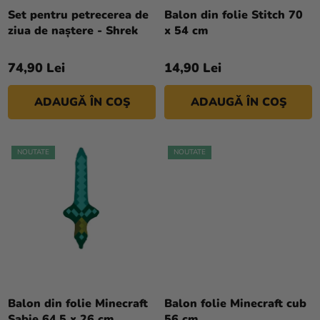
si
D
Set pentru petrecerea de
Balon din folie Stitch 70
merch
ziua de naștere - Shrek
x 54 cm
U
Sărbători
S
74,90 Lei
14,90 Lei
U
Materiale
L
creative
ADAUGĂ ÎN COŞ
ADAUGĂ ÎN COŞ
U
Teme
I
Produse
NOUTATE
NOUTATE
personalizate
Lichidare
stoc
Despre
noi
Contact
Balon din folie Minecraft
Balon folie Minecraft cub
Evaluarea
Sabie 64,5 x 26 cm
56 cm