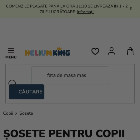
Treci
COMENZILE PLASATE PÂNĂ LA ORA 11:30 SE LIVREAZĂ ÎN 1 - 2
la
ZILE LUCRĂTOARE.
Informații
conținut
C
D
C
CĂUTARE
Corturi
tip
foarfecă
Copii
Șosete
Kanekalon
ȘOSETE PENTRU COPII
Heliu si