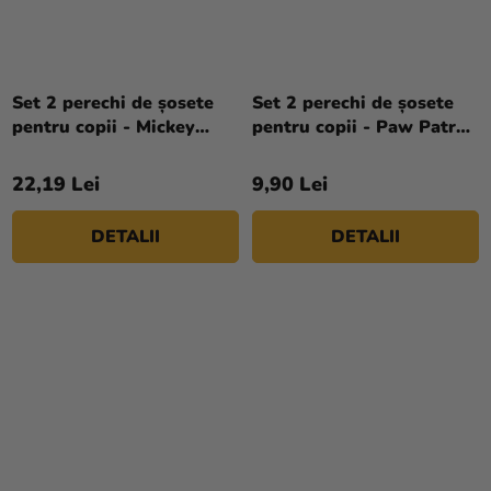
Set 2 perechi de șosete
Set 2 perechi de șosete
pentru copii - Mickey
pentru copii - Paw Patrol
Mouse I love mummy
Skye
22,19 Lei
9,90 Lei
DETALII
DETALII