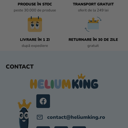
U
PRODUSE ÎN STOC
TRANSPORT GRATUIT
L
peste 30.000 de produse
oferit de la 249 lei
L
I
S
T
LIVRARE ÎN 1 ZI
RETURNARE ÎN 30 DE ZILE
Ă
după expediere
gratuit
R
I
L
S
CONTACT
O
U
R
B
S
O
L
contact
@
heliumking.ro