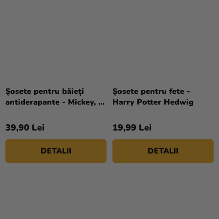
Șosete pentru băieți
Șosete pentru fete -
antiderapante - Mickey, 3
Harry Potter Hedwig
buc
39,90 Lei
19,99 Lei
DETALII
DETALII