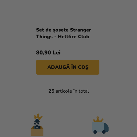
Set de șosete Stranger
Things - Hellfire Club
80,90 Lei
ADAUGĂ ÎN COŞ
25
articole în total
C
O
N
T
R
O
L