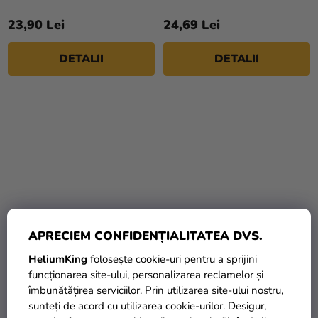
23,90 Lei
24,69 Lei
DETALII
DETALII
APRECIEM CONFIDENȚIALITATEA DVS.
Set 3 perechi de șosete
Set 3 perechi de șosete
HeliumKing
folosește cookie-uri pentru a sprijini
copii - Peppa Pig mix roz
copii - Peppa Pig mix
funcționarea site-ului, personalizarea reclamelor și
verde
îmbunătățirea serviciilor. Prin utilizarea site-ului nostru,
sunteți de acord cu utilizarea cookie-urilor. Desigur,
24,90 Lei
24,90 Lei