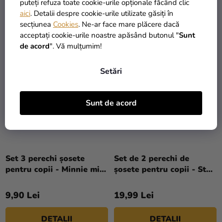
puteți refuza toate cookie-urile opționale făcând clic
aici
. Detalii despre cookie-urile utilizate găsiți în
DETALII
DETALII
secțiunea
Cookies
. Ne-ar face mare plăcere dacă
acceptați cookie-urile noastre apăsând butonul "
Sunt
de acord
". Vă mulțumim!
Setări
Sunt de acord
Set 3 perechi șosete
Set de 2 perechi de
pentru copii - Minnie mix
șosete pentru copii - Star
roz și alb
Wars
9,90 Lei
19,99 Lei
DETALII
DETALII