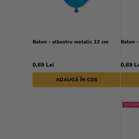
E
P
R
R
A
O
L
D
Balon - albastru metalic 13 cm
Balon -
Ă
U
S
0,69 Lei
0,69 L
E
ADAUGĂ ÎN COŞ
LICHIDA