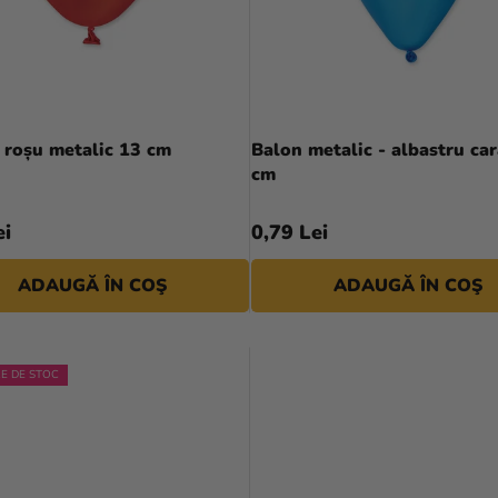
 roșu metalic 13 cm
Balon metalic - albastru ca
cm
ei
0,79 Lei
ADAUGĂ ÎN COŞ
ADAUGĂ ÎN COŞ
RE DE STOC