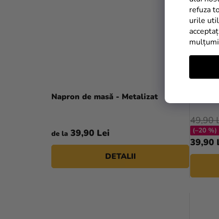
refuza t
urile uti
acceptaț
mulțum
Napron de masă - Metalizat
Napron 
49,90 
(–20 %)
39,90 Lei
de la
39,90 
DETALII