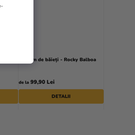
e-
buc
Costum de băieți - Rocky Balboa
99,90 Lei
de la
DETALII