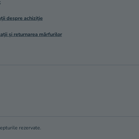
t
ții despre achiziție
ții și returnarea mărfurilor
repturile rezervate.