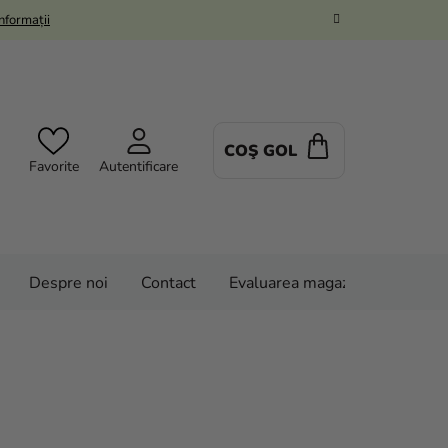
Informații
COŞ GOL
COŞ
Favorite
Autentificare
DE
CUMPĂRĂTUR
Despre noi
Contact
Evaluarea magazinului