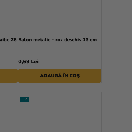
R
E
A
P
raibe 28
Balon metalic - roz deschis 13 cm
R
O
0,69 Lei
D
ADAUGĂ ÎN COŞ
U
S
U
TIP
L
U