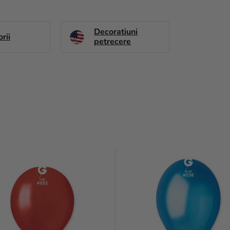
Decoratiuni
rii
petrecere