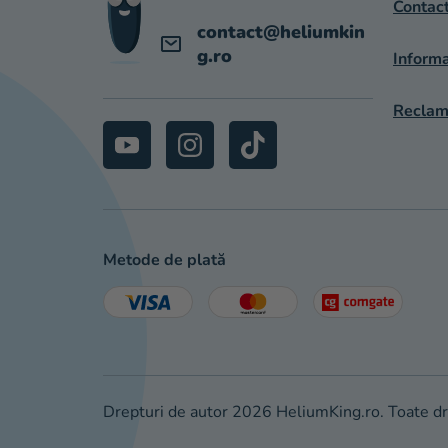
Contac
contact
@
heliumkin
g.ro
Informa
Reclama
Metode de plată
Drepturi de autor 2026
HeliumKing.ro
. Toate d