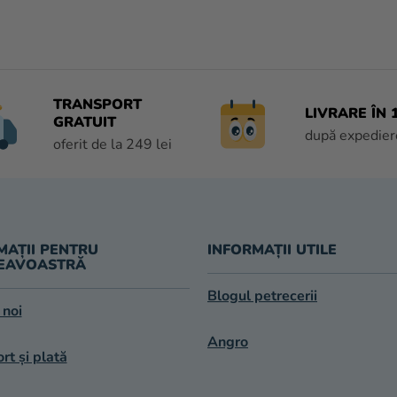
O
N
T
R
O
TRANSPORT
LIVRARE ÎN 1
L
GRATUIT
U
după expedier
oferit de la 249 lei
L
L
I
S
T
MAȚII PENTRU
INFORMAȚII UTILE
Ă
EAVOASTRĂ
R
I
Blogul petrecerii
L
 noi
O
Angro
R
rt și plată