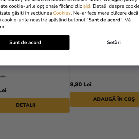
oate cookie-urile opționale făcând clic
aici
. Detalii despre cooki
lizate găsiți în secțiunea
Cookies
. Ne-ar face mare plăcere dacă
i cookie-urile noastre apăsând butonul "
Sunt de acord
". Vă
im!
Sunt de acord
Setări
Evaluarea
medie
de masă - Sclipicios
Pahare din hârtie - Roșii 6 
a
produsului
Lei
este
9,90 Lei
5,0
Lei
din
ADAUGĂ ÎN COŞ
5
DETALII
stele.