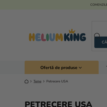
Treci
COMENZILE
la
conținut
CĂ
Ofertă de produse
Acasă
Teme
Petrecere USA
PETRECERE USA