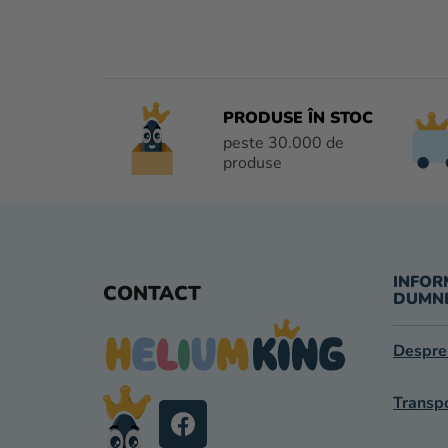
PRODUSE ÎN STOC
peste 30.000 de
produse
S
U
INFOR
CONTACT
DUMN
B
Despre
S
O
Transpo
L