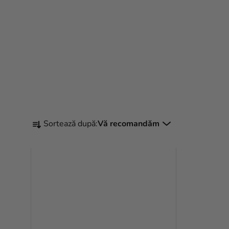
S
Sortează după:
Vă recomandăm
E
L
E
C
T
A