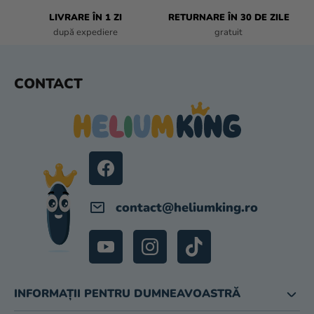
I
L
LIVRARE ÎN 1 ZI
RETURNARE ÎN 30 DE ZILE
O
după expediere
gratuit
R
S
CONTACT
U
B
S
O
L
contact
@
heliumking.ro
INFORMAȚII PENTRU DUMNEAVOASTRĂ