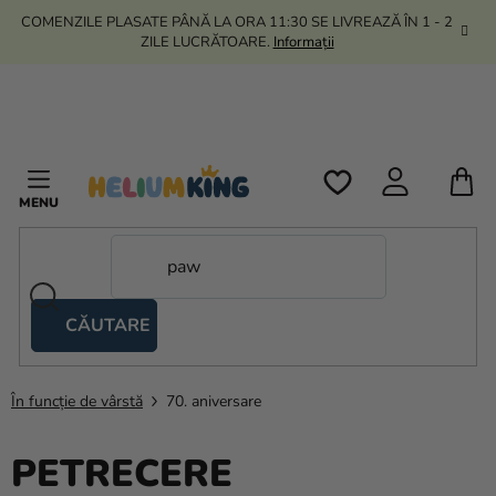
Treci
COMENZILE PLASATE PÂNĂ LA ORA 11:30 SE LIVREAZĂ ÎN 1 - 2
la
ZILE LUCRĂTOARE.
Informații
conținut
C
D
C
CĂUTARE
Corturi
tip
foarfecă
În funcție de vârstă
70. aniversare
Kanekalon
PETRECERE
Heliu si