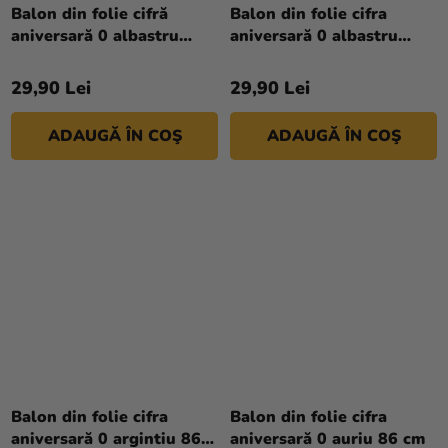
Balon din folie cifră
Balon din folie cifra
aniversară 0 albastru
aniversară 0 albastru
86cm
deschis 86 cm
29,90 Lei
29,90 Lei
ADAUGĂ ÎN COŞ
ADAUGĂ ÎN COŞ
Balon din folie cifra
Balon din folie cifra
aniversară 0 argintiu 86
aniversară 0 auriu 86 cm