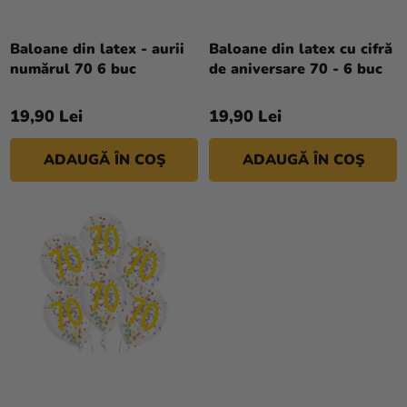
R
si
Evaluarea
O
merch
medie
D
Baloane din latex - aurii
Baloane din latex cu cifră
a
Sărbători
numărul 70 6 buc
de aniversare 70 - 6 buc
U
produsului
S
Materiale
este
19,90 Lei
19,90 Lei
U
creative
5,0
L
din
Teme
ADAUGĂ ÎN COŞ
ADAUGĂ ÎN COŞ
5
U
stele.
I
Produse
personalizate
Lichidare
stoc
Despre
noi
Contact
Evaluarea