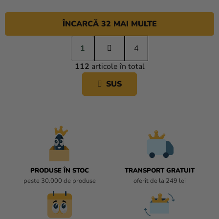
ÎNCARCĂ 32 MAI MULTE
P
1
a
4
C
g
112
articole în total
i
O
n
N
SUS
a
T
r
R
e
O
L
U
L
L
I
PRODUSE ÎN STOC
TRANSPORT GRATUIT
S
peste 30.000 de produse
oferit de la 249 lei
T
Ă
R