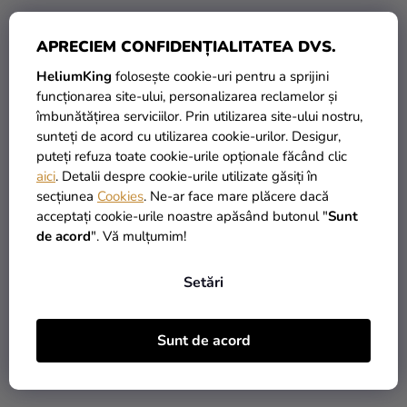
APRECIEM CONFIDENȚIALITATEA DVS.
HeliumKing
folosește cookie-uri pentru a sprijini
funcționarea site-ului, personalizarea reclamelor și
îmbunătățirea serviciilor. Prin utilizarea site-ului nostru,
Balon din folie cifra 0
Balon din folie cifra 0
sunteți de acord cu utilizarea cookie-urilor. Desigur,
aniversară auriu 86 cm
aniversară auriu rose
puteți refuza toate cookie-urile opționale făcând clic
aici
. Detalii despre cookie-urile utilizate găsiți în
secțiunea
Cookies
. Ne-ar face mare plăcere dacă
29,90 Lei
29,90 Lei
acceptați cookie-urile noastre apăsând butonul "
Sunt
de acord
". Vă mulțumim!
ADAUGĂ ÎN COŞ
ADAUGĂ ÎN COŞ
Setări
Sunt de acord