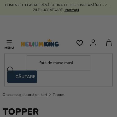
Treci
COMENZILE PLASATE PÂNĂ LA ORA 11:30 SE LIVREAZĂ ÎN 1 - 2
la
ZILE LUCRĂTOARE.
Informații
conținut
C
D
C
CĂUTARE
Corturi
tip
foarfecă
Oranamete, decorațiuni tort
Topper
Kanekalon
TOPPER
Heliu si