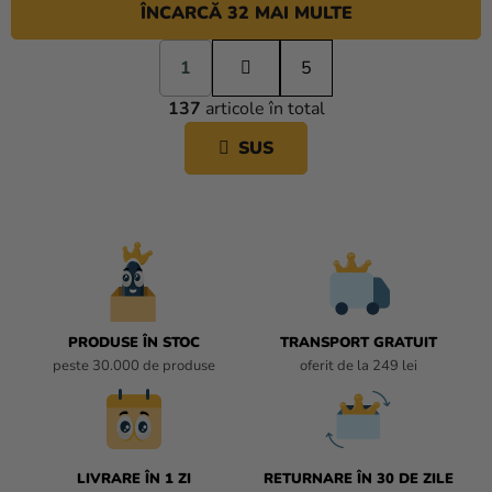
ÎNCARCĂ 32 MAI MULTE
P
1
a
5
C
g
137
articole în total
i
O
n
N
SUS
a
T
r
R
e
O
L
U
L
L
I
PRODUSE ÎN STOC
TRANSPORT GRATUIT
S
peste 30.000 de produse
oferit de la 249 lei
T
Ă
R
I
L
LIVRARE ÎN 1 ZI
RETURNARE ÎN 30 DE ZILE