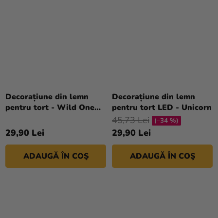
Decorațiune din lemn
Decorațiune din lemn
pentru tort - Wild One
pentru tort LED - Unicorn
22 cm
45,73 Lei
(–34 %)
29,90 Lei
29,90 Lei
ADAUGĂ ÎN COŞ
ADAUGĂ ÎN COŞ