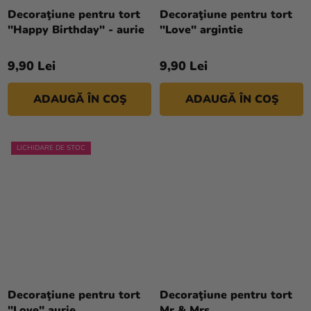
medie
Decoraţiune pentru tort
Decoraţiune pentru tort
a
"Happy Birthday" - aurie
"Love" argintie
produsului
este
9,90 Lei
9,90 Lei
5,0
din
ADAUGĂ ÎN COŞ
ADAUGĂ ÎN COŞ
5
stele.
LICHIDARE DE STOC
Decoraţiune pentru tort
Decoraţiune pentru tort
"Love" aurie
Mr & Mrs