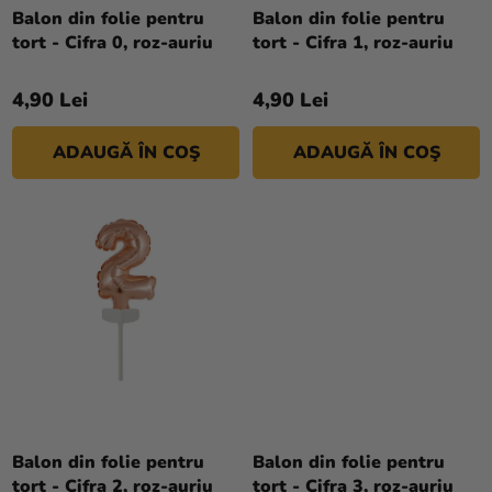
si
D
Balon din folie pentru
Balon din folie pentru
merch
tort - Cifra 0, roz-auriu
tort - Cifra 1, roz-auriu
U
S
Sărbători
4,90 Lei
4,90 Lei
U
Materiale
L
creative
ADAUGĂ ÎN COŞ
ADAUGĂ ÎN COŞ
U
I
Teme
Produse
personalizate
Lichidare
stoc
Despre
noi
Contact
Balon din folie pentru
Balon din folie pentru
tort - Cifra 2, roz-auriu
tort - Cifra 3, roz-auriu
Evaluarea