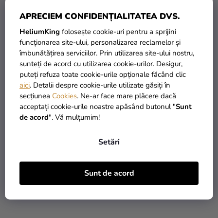
APRECIEM CONFIDENȚIALITATEA DVS.
HeliumKing
folosește cookie-uri pentru a sprijini
funcționarea site-ului, personalizarea reclamelor și
Decorațiune pentru tort -
Decorațiune pentru tort -
îmbunătățirea serviciilor. Prin utilizarea site-ului nostru,
Just married, negru
Mr a Mrs
sunteți de acord cu utilizarea cookie-urilor. Desigur,
puteți refuza toate cookie-urile opționale făcând clic
aici
. Detalii despre cookie-urile utilizate găsiți în
29,90 Lei
39,90 Lei
secțiunea
Cookies
. Ne-ar face mare plăcere dacă
acceptați cookie-urile noastre apăsând butonul "
Sunt
ADAUGĂ ÎN COŞ
ADAUGĂ ÎN COŞ
de acord
". Vă mulțumim!
Setări
Sunt de acord