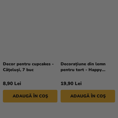
Decor pentru cupcakes -
Decorațiune din lemn
Căţeluși, 7 buc
pentru tort - Happy
Birthday 16,5 cm
8,90 Lei
19,90 Lei
ADAUGĂ ÎN COŞ
ADAUGĂ ÎN COŞ