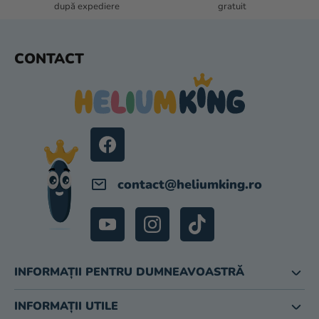
O
după expediere
gratuit
R
S
CONTACT
U
B
S
O
L
contact
@
heliumking.ro
INFORMAȚII PENTRU DUMNEAVOASTRĂ
INFORMAȚII UTILE