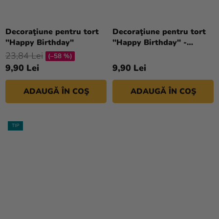
Evaluarea
medie
Decoraţiune pentru tort
Decoraţiune pentru tort
a
"Happy Birthday"
"Happy Birthday" -
produsului
argintie
23,84 Lei
(–58 %)
este
9,90 Lei
9,90 Lei
4,0
din
ADAUGĂ ÎN COŞ
ADAUGĂ ÎN COŞ
5
stele.
TIP
Evaluarea