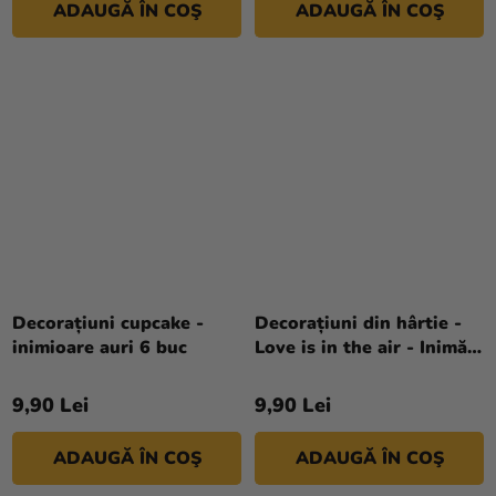
ADAUGĂ ÎN COŞ
ADAUGĂ ÎN COŞ
Decorațiuni cupcake -
Decorațiuni din hârtie -
inimioare auri 6 buc
Love is in the air - Inimă
10x30 cm
9,90 Lei
9,90 Lei
ADAUGĂ ÎN COŞ
ADAUGĂ ÎN COŞ