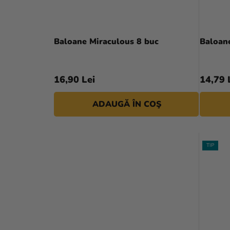
Baloane Miraculous 8 buc
Baloan
16,90 Lei
14,79 
ADAUGĂ ÎN COŞ
TIP