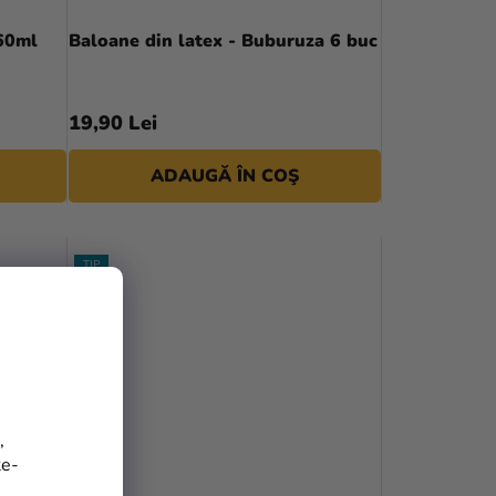
60ml
Baloane din latex - Buburuza 6 buc
19,90 Lei
ADAUGĂ ÎN COŞ
TIP
,
te-