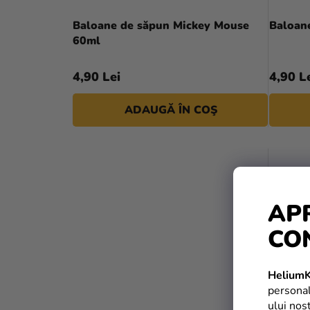
Baloane de săpun Mickey Mouse
Baloan
60ml
4,90 Lei
4,90 L
ADAUGĂ ÎN COŞ
AP
CO
HeliumK
personal
ului nos