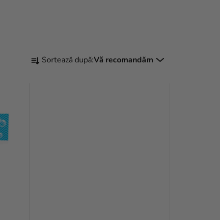
S
Sortează după:
Vă recomandăm
E
L
E
C
T
A
R
E
A