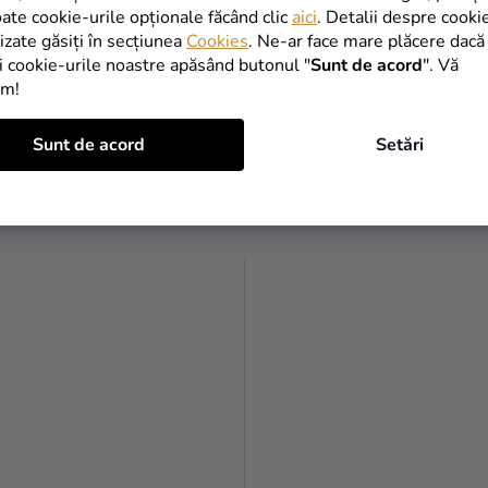
oate cookie-urile opționale făcând clic
aici
. Detalii despre cooki
lizate găsiți în secțiunea
Cookies
. Ne-ar face mare plăcere dacă
 din latex - Minnie 4 buc,
Baloane din latex Curcubeu 
i cookie-urile noastre apăsând butonul "
Sunt de acord
". Vă
m
norişor 6 buc
im!
Lei
19,90 Lei
Sunt de acord
Setări
ADAUGĂ ÎN COŞ
ADAUGĂ ÎN COŞ