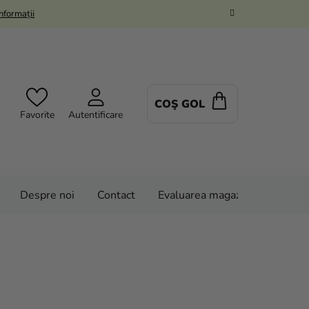
Informații
COŞ GOL
COŞ
Favorite
Autentificare
DE
CUMPĂRĂTUR
Despre noi
Contact
Evaluarea magazinului