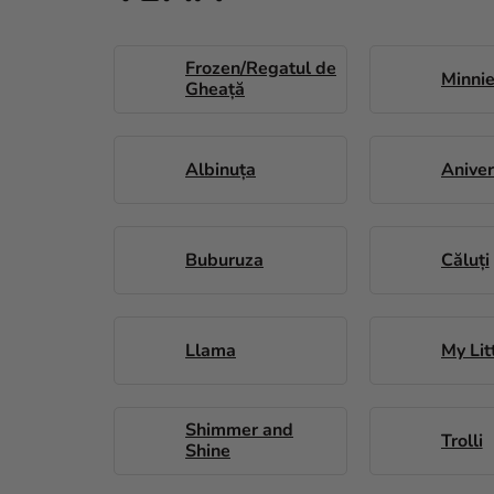
Frozen/Regatul de
Minni
Gheață
Albinuța
Aniver
Buburuza
Căluți
Llama
My Lit
Shimmer and
Trolli
Shine