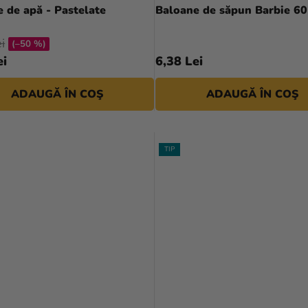
 de apă - Pastelate
Baloane de săpun Barbie 60
i
(–50 %)
ei
6,38 Lei
ADAUGĂ ÎN COŞ
ADAUGĂ ÎN COŞ
TIP