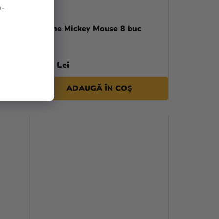
e-
şi
Baloane Mickey Mouse 8 buc
19,90 Lei
ADAUGĂ ÎN COŞ