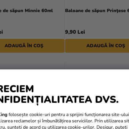
e de săpun Minnie 60ml
Baloane de săpun Prinţese 
ei
9,90 Lei
ADAUGĂ ÎN COŞ
ADAUGĂ ÎN COŞ
RECIEM
NFIDENȚIALITATEA DVS.
ing
folosește cookie-uri pentru a sprijini funcționarea site-ului
izarea reclamelor și îmbunătățirea serviciilor. Prin utilizarea si
tru, sunteți de acord cu utilizarea cookie-urilor. Desigur, puteți