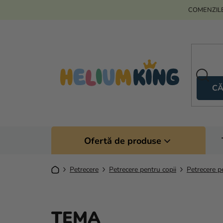
Treci
COMENZILE
la
conținut
CĂ
Ofertă de produse
Acasă
Petrecere
Petrecere pentru copii
Petrecere p
TEMA