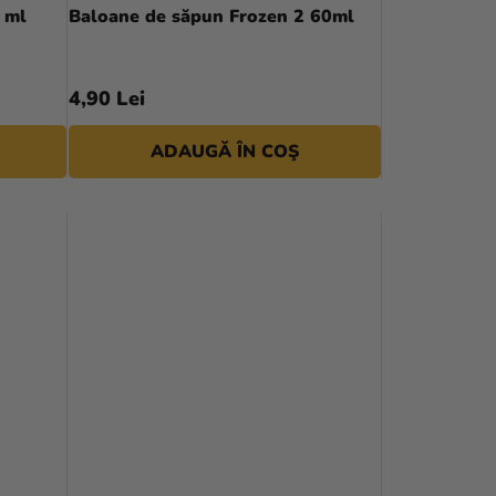
P
 ml
Baloane de săpun Frozen 2 60ml
R
O
4,90 Lei
D
ADAUGĂ ÎN COŞ
U
S
U
L
U
I