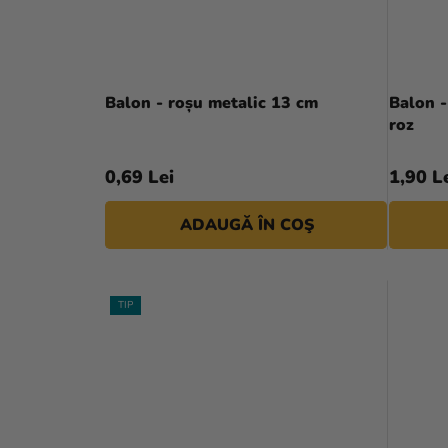
Balon - roșu metalic 13 cm
Balon -
roz
0,69 Lei
1,90 L
ADAUGĂ ÎN COŞ
TIP