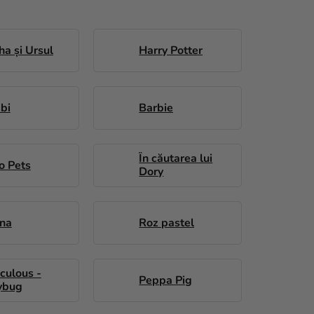
a și Ursul
Harry Potter
bi
Barbie
În căutarea lui
o Pets
Dory
ana
Roz pastel
culous -
Peppa Pig
ybug