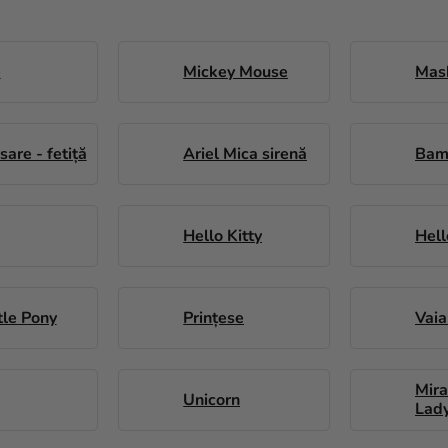
e
Mickey Mouse
Mash
sare - fetiță
Ariel Mica sirenă
Bam
Hello Kitty
Hell
tle Pony
Prințese
Vai
Mira
Unicorn
Lad