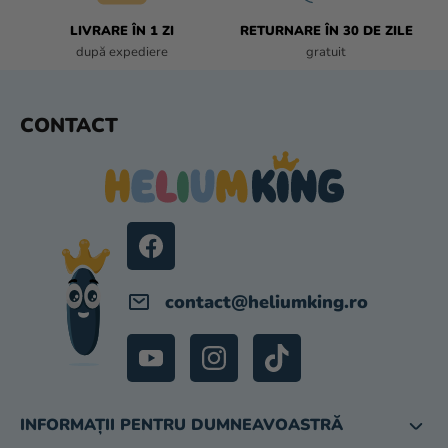
T
LIVRARE ÎN 1 ZI
RETURNARE ÎN 30 DE ZILE
Ă
după expediere
gratuit
R
I
L
S
CONTACT
O
U
R
B
S
O
L
contact
@
heliumking.ro
INFORMAȚII PENTRU DUMNEAVOASTRĂ