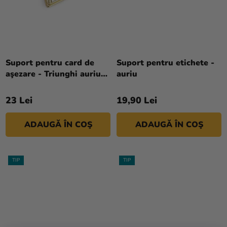
magazinului
Suport pentru card de
Suport pentru etichete -
aşezare - Triunghi auriu
auriu
10 buc
23 Lei
19,90 Lei
ADAUGĂ ÎN COŞ
ADAUGĂ ÎN COŞ
TIP
TIP