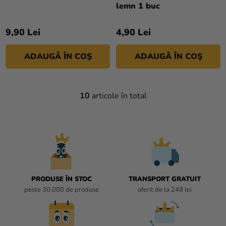
lemn 1 buc
9,90 Lei
4,90 Lei
ADAUGĂ ÎN COŞ
ADAUGĂ ÎN COŞ
10
articole în total
C
O
N
T
R
O
L
U
PRODUSE ÎN STOC
TRANSPORT GRATUIT
L
peste 30.000 de produse
oferit de la 249 lei
L
I
S