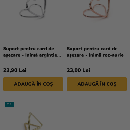
S
si
R
E
merch
E
A
Sărbători
P
Materiale
R
creative
O
D
Suport pentru card de
Suport pentru card de
Teme
aşezare - Inimă argintie
aşezare - Inimă roz-aurie
U
10 buc
Produse
S
personalizate
23,90 Lei
23,90 Lei
U
L
Lichidare
ADAUGĂ ÎN COŞ
ADAUGĂ ÎN COŞ
U
stoc
I
Despre
TIP
noi
Contact
Evaluarea