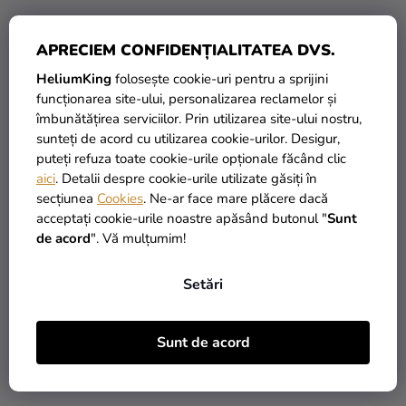
Evaluarea
APRECIEM CONFIDENȚIALITATEA DVS.
medie
Suport pentru etichete -
Suport pentru etichete
HeliumKing
folosește cookie-uri pentru a sprijini
a
din lemn 6 buc
Diamant transparent 10
funcționarea site-ului, personalizarea reclamelor și
produsului
buc
îmbunătățirea serviciilor. Prin utilizarea site-ului nostru,
este
19 Lei
19 Lei
sunteți de acord cu utilizarea cookie-urilor. Desigur,
5,0
puteți refuza toate cookie-urile opționale făcând clic
din
aici
. Detalii despre cookie-urile utilizate găsiți în
ADAUGĂ ÎN COŞ
ADAUGĂ ÎN COŞ
5
secțiunea
Cookies
. Ne-ar face mare plăcere dacă
stele.
acceptați cookie-urile noastre apăsând butonul "
Sunt
de acord
". Vă mulțumim!
LICHIDARE DE STOC
Setări
Sunt de acord