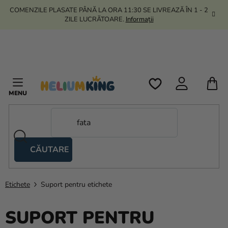
Treci
COMENZILE PLASATE PÂNĂ LA ORA 11:30 SE LIVREAZĂ ÎN 1 - 2
la
ZILE LUCRĂTOARE.
Informații
conținut
C
D
C
CĂUTARE
Corturi
tip
foarfecă
Etichete
Suport pentru etichete
Kanekalon
SUPORT PENTRU
Heliu si