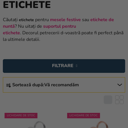
ETICHETE
baloane
Nunta
Căutați
pentru
mesele festive
sau
etichete de
etichete
nuntă
? Nu uitați de
suportul pentru
Petrecere
etichete
. Decorul petrecerii d-voastră poate fi perfect până
Măști
la ultimele detalii.
pentru
carnaval
L
I
Sortiment
FILTRARE
S
pentru
T
petrecere
S
Ă
Sortează după:
Vă recomandăm
E
Îmbrăcăminte
P
L
R
Coacerea
E
O
C
Noutate
D
T
LICHIDARE DE STOC
LICHIDARE DE STOC
U
Cadouri
A