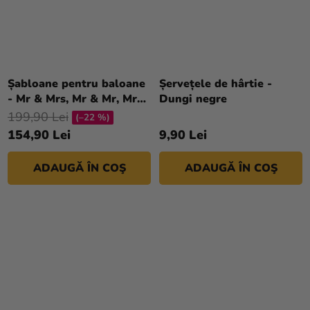
Șabloane pentru baloane
Șervețele de hârtie -
- Mr & Mrs, Mr & Mr, Mrs
Dungi negre
& Mrs
199,90 Lei
(–22 %)
154,90 Lei
9,90 Lei
ADAUGĂ ÎN COŞ
ADAUGĂ ÎN COŞ