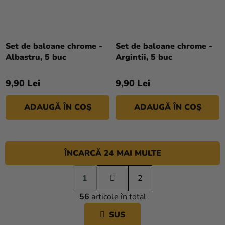
Set de baloane chrome -
Set de baloane chrome -
Albastru, 5 buc
Argintii, 5 buc
9,90 Lei
9,90 Lei
ADAUGĂ ÎN COŞ
ADAUGĂ ÎN COŞ
ÎNCARCĂ 24 MAI MULTE
P
1
a
2
C
g
56
articole în total
i
O
n
N
SUS
a
T