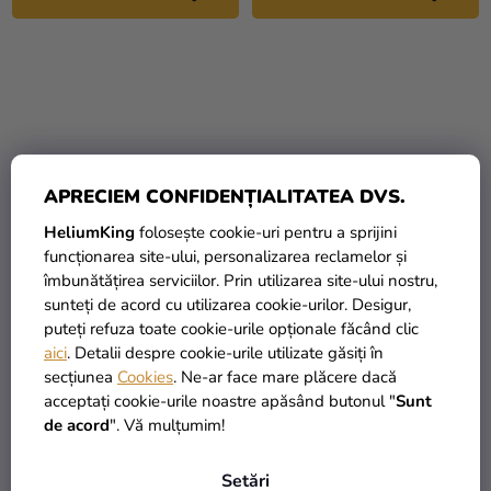
APRECIEM CONFIDENȚIALITATEA DVS.
HeliumKing
folosește cookie-uri pentru a sprijini
funcționarea site-ului, personalizarea reclamelor și
îmbunătățirea serviciilor. Prin utilizarea site-ului nostru,
sunteți de acord cu utilizarea cookie-urilor. Desigur,
Formă pentru gheață -
Halbă gonflabilă pentru
puteți refuza toate cookie-urile opționale făcând clic
Cranii, 21 x 12 cm
băuturi, 45 x 30 cm
aici
. Detalii despre cookie-urile utilizate găsiți în
secțiunea
Cookies
. Ne-ar face mare plăcere dacă
15,39 Lei
104,39 Lei
acceptați cookie-urile noastre apăsând butonul "
Sunt
de acord
". Vă mulțumim!
ADAUGĂ ÎN COŞ
ADAUGĂ ÎN COŞ
Setări