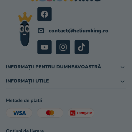
O
L
contact
@
heliumking.ro
INFORMAȚII PENTRU DUMNEAVOASTRĂ
INFORMAȚII UTILE
Metode de plată
Opțiuni de livrare