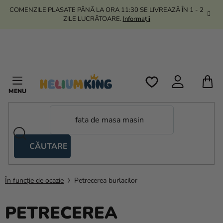
Treci
COMENZILE PLASATE PÂNĂ LA ORA 11:30 SE LIVREAZĂ ÎN 1 - 2
la
ZILE LUCRĂTOARE.
Informații
conținut
C
D
C
CĂUTARE
Corturi
tip
foarfecă
În funcție de ocazie
Petrecerea burlacilor
Kanekalon
PETRECEREA
Heliu si