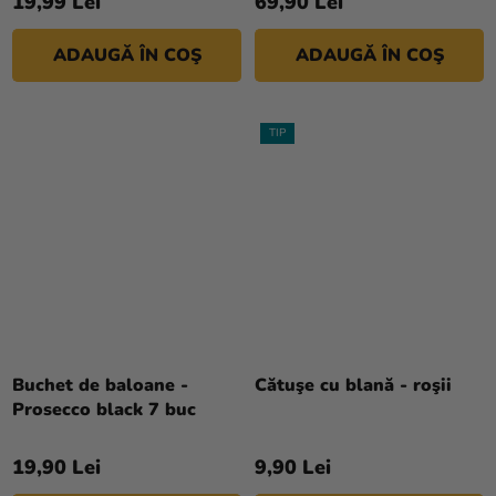
19,99 Lei
69,90 Lei
ADAUGĂ ÎN COŞ
ADAUGĂ ÎN COŞ
TIP
Evaluarea
medie
a
Buchet de baloane -
Cătuşe cu blană - roşii
produsului
Prosecco black 7 buc
este
5,0
19,90 Lei
9,90 Lei
din