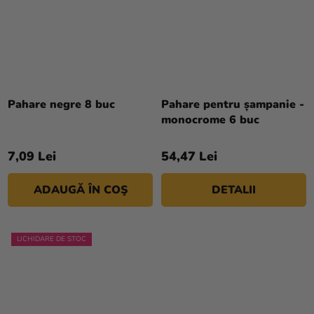
Evaluarea
medie
a
Pahare negre 8 buc
Pahare pentru șampanie -
produsului
monocrome 6 buc
este
5,0
7,09 Lei
54,47 Lei
din
5
ADAUGĂ ÎN COŞ
DETALII
stele.
LICHIDARE DE STOC