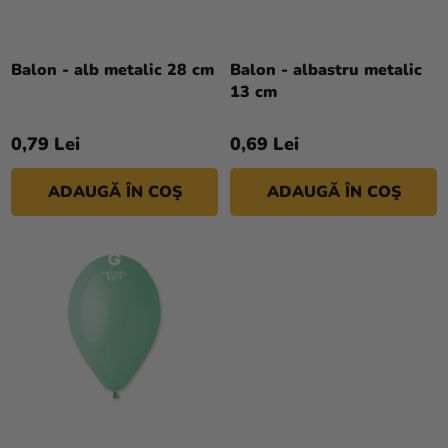
R
si
O
merch
D
Sărbători
Balon - alb metalic 28 cm
Balon - albastru metalic
U
13 cm
S
Materiale
U
creative
0,79 Lei
0,69 Lei
L
Teme
U
ADAUGĂ ÎN COŞ
ADAUGĂ ÎN COŞ
I
Produse
personalizate
Lichidare
stoc
Despre
noi
Contact
Evaluarea