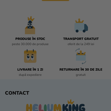
r
R
e
O
L
U
L
L
I
PRODUSE ÎN STOC
TRANSPORT GRATUIT
S
peste 30.000 de produse
oferit de la 249 lei
T
Ă
R
I
L
LIVRARE ÎN 1 ZI
RETURNARE ÎN 30 DE ZILE
O
după expediere
gratuit
R
S
CONTACT
U
B
S