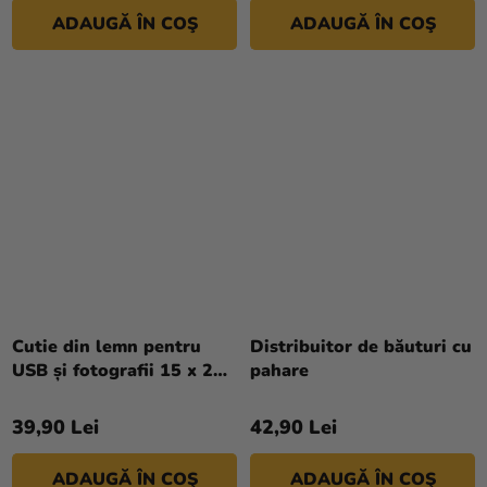
5
ADAUGĂ ÎN COŞ
ADAUGĂ ÎN COŞ
stele.
Cutie din lemn pentru
Distribuitor de băuturi cu
USB și fotografii 15 x 21
pahare
cm
39,90 Lei
42,90 Lei
ADAUGĂ ÎN COŞ
ADAUGĂ ÎN COŞ