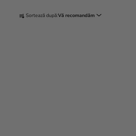
S
Sortează după:
Vă recomandăm
E
L
E
C
T
A
R
E
A
P
R