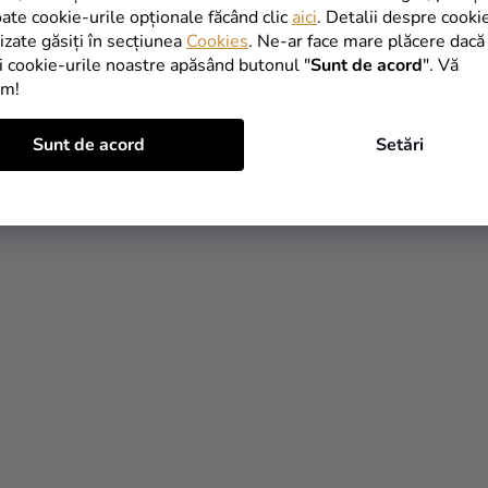
oate cookie-urile opționale făcând clic
aici
. Detalii despre cooki
lizate găsiți în secțiunea
Cookies
. Ne-ar face mare plăcere dacă
i cookie-urile noastre apăsând butonul "
Sunt de acord
". Vă
im!
Sunt de acord
Setări