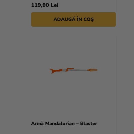
S
119,90 Lei
E
ADAUGĂ ÎN COŞ
Armă Mandalorian – Blaster