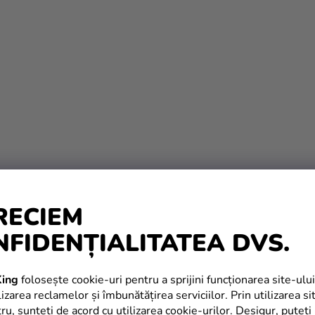
RECIEM
NFIDENȚIALITATEA DVS.
ing
folosește cookie-uri pentru a sprijini funcționarea site-ului
izarea reclamelor și îmbunătățirea serviciilor. Prin utilizarea si
tru, sunteți de acord cu utilizarea cookie-urilor. Desigur, puteți