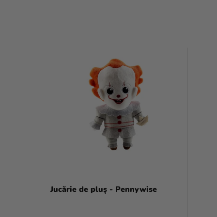
L
I
S
T
Ă
P
R
O
D
Jucărie de pluș - Pennywise
U