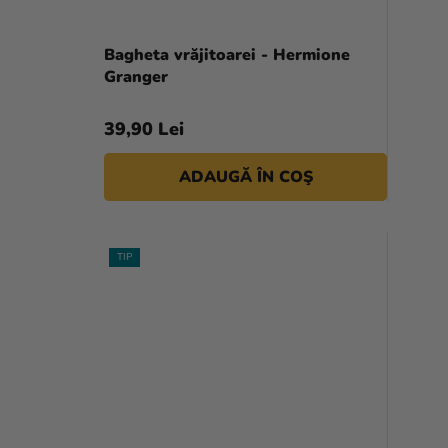
Bagheta vrăjitoarei - Hermione
Granger
39,90 Lei
ADAUGĂ ÎN COŞ
TIP