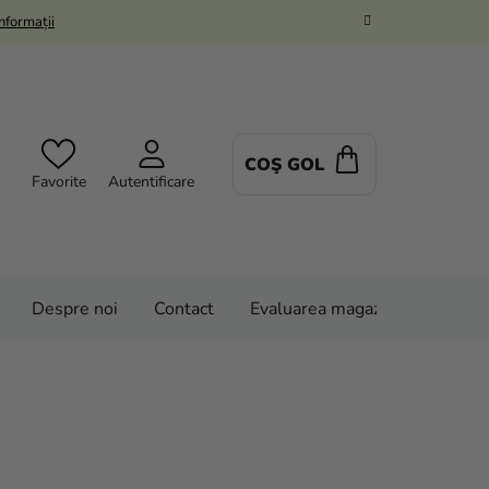
Informații
COŞ GOL
COŞ
Favorite
Autentificare
DE
CUMPĂRĂTUR
Despre noi
Contact
Evaluarea magazinului