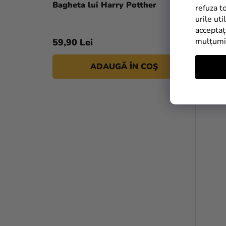
Bagheta lui Harry Potther
refuza t
urile uti
acceptaț
mulțum
59,90 Lei
ADAUGĂ ÎN COŞ