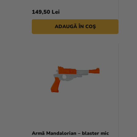
149,50 Lei
ADAUGĂ ÎN COŞ
Armă Mandalorian – blaster mic