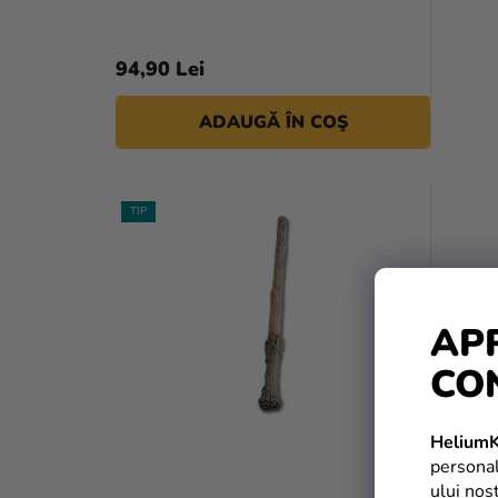
94,90 Lei
ADAUGĂ ÎN COŞ
TIP
AP
CO
HeliumK
personal
ului nos