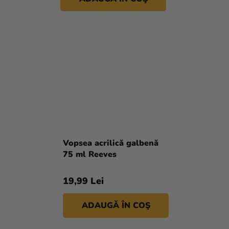
Vopsea acrilică galbenă
75 ml Reeves
19,99 Lei
ADAUGĂ ÎN COŞ