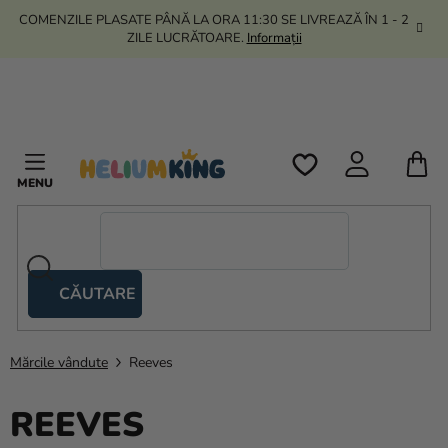
Treci
COMENZILE PLASATE PÂNĂ LA ORA 11:30 SE LIVREAZĂ ÎN 1 - 2
la
ZILE LUCRĂTOARE.
Informații
conținut
C
D
C
CĂUTARE
Corturi
tip
foarfecă
Mărcile vândute
Reeves
Kanekalon
REEVES
Heliu si