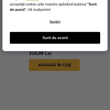
acceptați cookie-urile noastre apăsând butonul "
Sunt
de acord
". Vă mulțumim!
Setări
Set de vopsele acrilice
Sunt de acord
50x22ml Reeves
318,99 Lei
ADAUGĂ ÎN COŞ