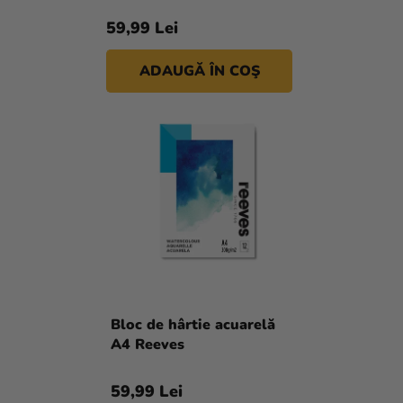
D
si
E
U
merch
59,99 Lei
S
Sărbători
U
ADAUGĂ ÎN COŞ
L
Materiale
U
creative
I
Teme
Produse
personalizate
Lichidare
stoc
Despre
Bloc de hârtie acuarelă
noi
A4 Reeves
Contact
59,99 Lei
Evaluarea