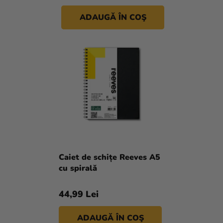
magazinului
ADAUGĂ ÎN COŞ
Caiet de schițe Reeves A5
cu spirală
44,99 Lei
ADAUGĂ ÎN COŞ