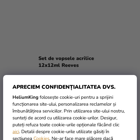
Set de vopsele acrilice
12x12ml Reeves
59,99 Lei
APRECIEM CONFIDENȚIALITATEA DVS.
ADAUGĂ ÎN COŞ
HeliumKing
folosește cookie-uri pentru a sprijini
funcționarea site-ului, personalizarea reclamelor și
îmbunătățirea serviciilor. Prin utilizarea site-ului nostru,
sunteți de acord cu utilizarea cookie-urilor. Desigur,
puteți refuza toate cookie-urile opționale făcând clic
aici
. Detalii despre cookie-urile utilizate găsiți în
secțiunea
Cookies
. Ne-ar face mare plăcere dacă