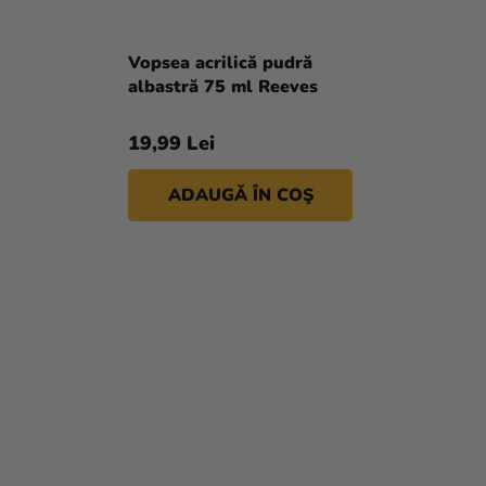
Vopsea acrilică pudră
albastră 75 ml Reeves
19,99 Lei
ADAUGĂ ÎN COŞ