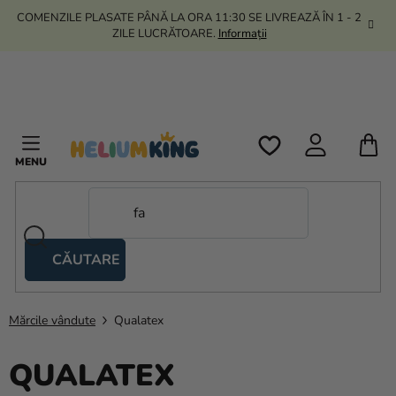
Treci
COMENZILE PLASATE PÂNĂ LA ORA 11:30 SE LIVREAZĂ ÎN 1 - 2
la
ZILE LUCRĂTOARE.
Informații
conținut
C
D
C
CĂUTARE
Corturi
tip
foarfecă
Mărcile vândute
Qualatex
Kanekalon
QUALATEX
Heliu si