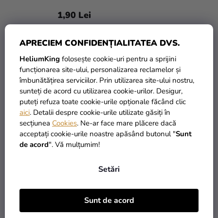
D
si
E
U
merch
1,90 Lei
S
Sărbători
U
ADAUGĂ ÎN COŞ
APRECIEM CONFIDENȚIALITATEA DVS.
L
Materiale
HeliumKing
folosește cookie-uri pentru a sprijini
U
creative
funcționarea site-ului, personalizarea reclamelor și
I
îmbunătățirea serviciilor. Prin utilizarea site-ului nostru,
Teme
sunteți de acord cu utilizarea cookie-urilor. Desigur,
puteți refuza toate cookie-urile opționale făcând clic
Produse
aici
. Detalii despre cookie-urile utilizate găsiți în
personalizate
secțiunea
Cookies
. Ne-ar face mare plăcere dacă
acceptați cookie-urile noastre apăsând butonul "
Sunt
Lichidare
de acord
". Vă mulțumim!
stoc
Despre
Setări
Plasă decorativă pentru
noi
baloane
Contact
Sunt de acord
24,90 Lei
Evaluarea