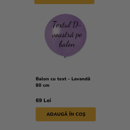
stele.
Balon cu text - Lavandă
80 cm
69 Lei
ADAUGĂ ÎN COŞ