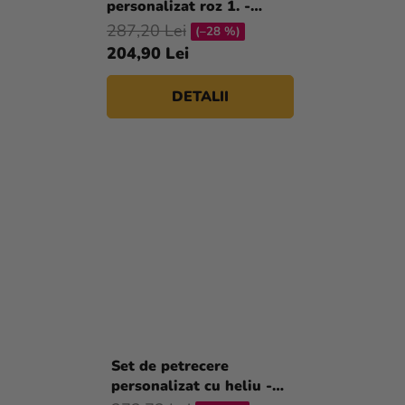
personalizat roz 1. -
Pantof 16 buc
287,20 Lei
(–28 %)
204,90 Lei
DETALII
Set de petrecere
personalizat cu heliu -