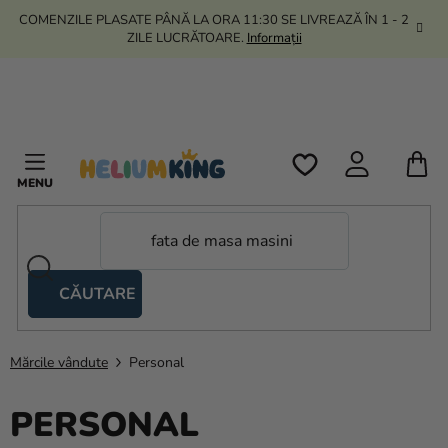
Treci
COMENZILE PLASATE PÂNĂ LA ORA 11:30 SE LIVREAZĂ ÎN 1 - 2
la
ZILE LUCRĂTOARE.
Informații
conținut
C
D
C
CĂUTARE
Corturi
tip
foarfecă
Mărcile vândute
Personal
Kanekalon
PERSONAL
Heliu si