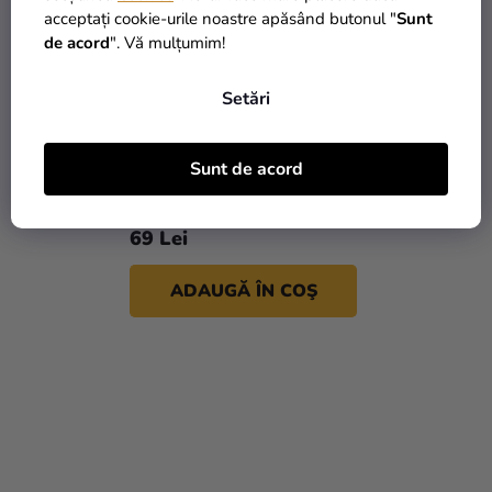
acceptați cookie-urile noastre apăsând butonul "
Sunt
de acord
". Vă mulțumim!
Setări
Balon din folie cu text -
Sunt de acord
Stea argintie 70 cm
69 Lei
ADAUGĂ ÎN COŞ