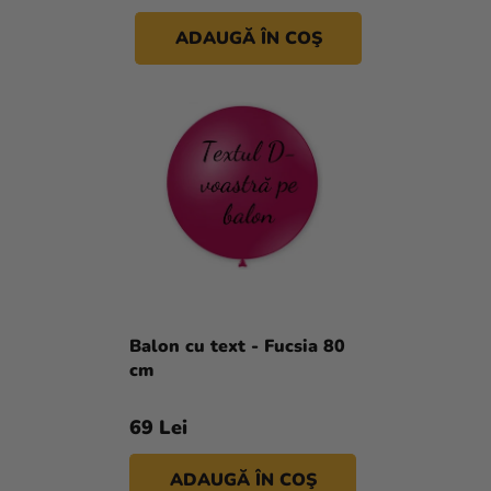
magazinului
ADAUGĂ ÎN COŞ
Evaluarea
medie
Balon cu text - Fucsia 80
a
cm
produsului
este
69 Lei
5,0
din
ADAUGĂ ÎN COŞ
5