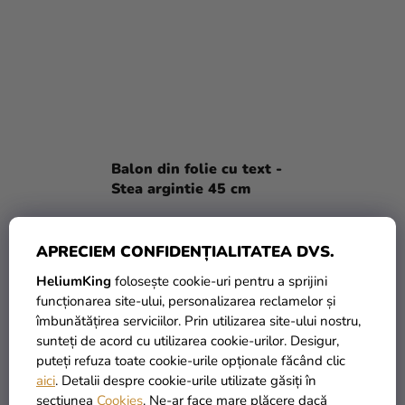
Balon din folie cu text -
Stea argintie 45 cm
69 Lei
APRECIEM CONFIDENȚIALITATEA DVS.
ADAUGĂ ÎN COŞ
HeliumKing
folosește cookie-uri pentru a sprijini
funcționarea site-ului, personalizarea reclamelor și
îmbunătățirea serviciilor. Prin utilizarea site-ului nostru,
sunteți de acord cu utilizarea cookie-urilor. Desigur,
puteți refuza toate cookie-urile opționale făcând clic
aici
. Detalii despre cookie-urile utilizate găsiți în
secțiunea
Cookies
. Ne-ar face mare plăcere dacă