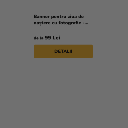
Banner pentru ziua de
naștere cu fotografie -
Paw Patrol Girl
99 Lei
de la
DETALII