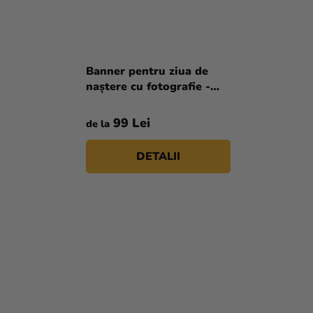
Banner pentru ziua de
naștere cu fotografie -
Paw Patrol Boy
99 Lei
de la
DETALII