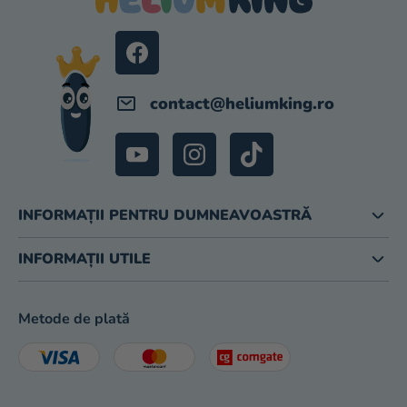
I
O
L
L
O
R
contact
@
heliumking.ro
INFORMAȚII PENTRU DUMNEAVOASTRĂ
INFORMAȚII UTILE
Metode de plată