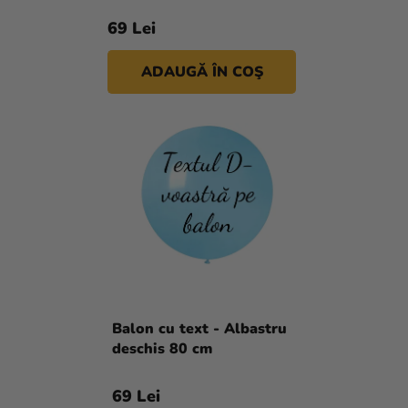
D
si
E
U
merch
69 Lei
S
Sărbători
U
ADAUGĂ ÎN COŞ
L
Materiale
U
creative
I
Teme
Produse
personalizate
Lichidare
stoc
Despre
Balon cu text - Albastru
noi
deschis 80 cm
Contact
69 Lei
Evaluarea