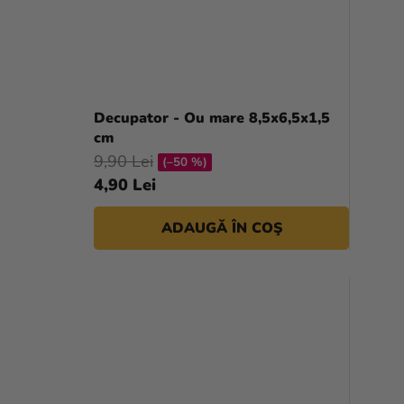
Decupator - Ou mare 8,5x6,5x1,5
cm
9,90 Lei
(–50 %)
4,90 Lei
ADAUGĂ ÎN COŞ