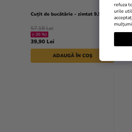
refuza t
urile uti
Cuțit de bucătărie - zimtat 9,5 cm
acceptaț
mulțum
57,18 Lei
(–30 %)
39,90 Lei
ADAUGĂ ÎN COŞ