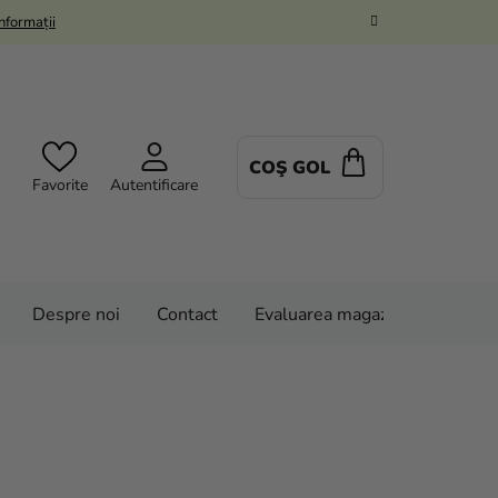
Informații
COŞ GOL
COŞ
Favorite
Autentificare
DE
CUMPĂRĂTUR
Despre noi
Contact
Evaluarea magazinului