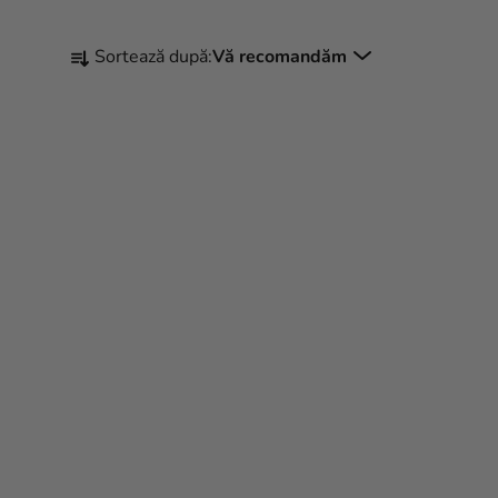
S
Sortează după:
Vă recomandăm
E
L
E
C
T
A
R
E
A
P
R