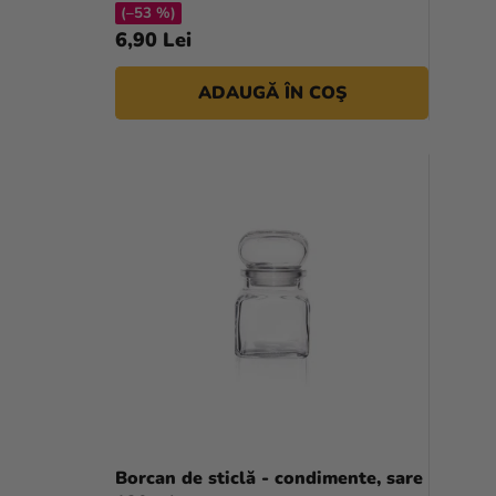
S
(–53 %)
6,90 Lei
E
ADAUGĂ ÎN COŞ
Borcan de sticlă - condimente, sare