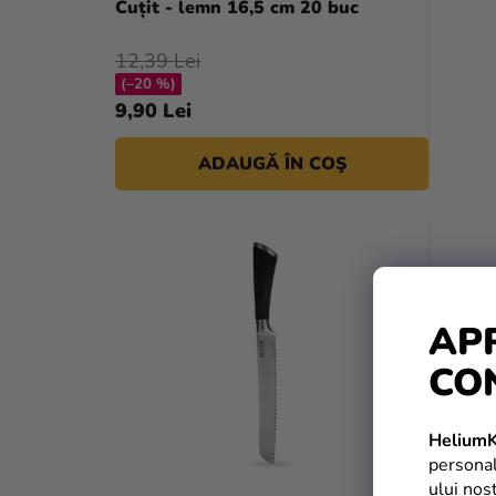
Cuțit - lemn 16,5 cm 20 buc
12,39 Lei
(–20 %)
9,90 Lei
ADAUGĂ ÎN COŞ
AP
CO
HeliumK
personal
ului nos