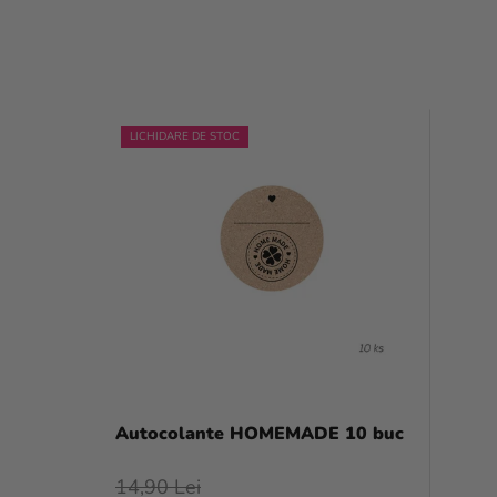
L
LICHIDARE DE STOC
I
S
T
Ă
P
R
O
D
Autocolante HOMEMADE 10 buc
U
14,90 Lei