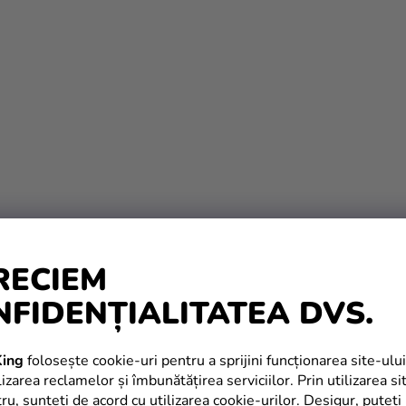
RECIEM
NFIDENȚIALITATEA DVS.
ing
folosește cookie-uri pentru a sprijini funcționarea site-ului
izarea reclamelor și îmbunătățirea serviciilor. Prin utilizarea si
tru, sunteți de acord cu utilizarea cookie-urilor. Desigur, puteți