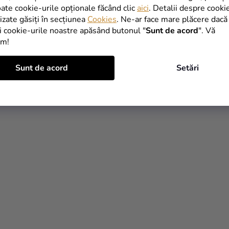
oate cookie-urile opționale făcând clic
aici
. Detalii despre cooki
lizate găsiți în secțiunea
Cookies
. Ne-ar face mare plăcere dacă
i cookie-urile noastre apăsând butonul "
Sunt de acord
". Vă
im!
Sunt de acord
Setări