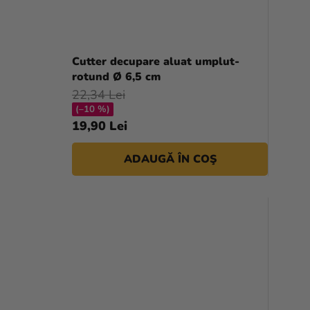
Cutter decupare aluat umplut-
rotund Ø 6,5 cm
22,34 Lei
(–10 %)
19,90 Lei
ADAUGĂ ÎN COŞ