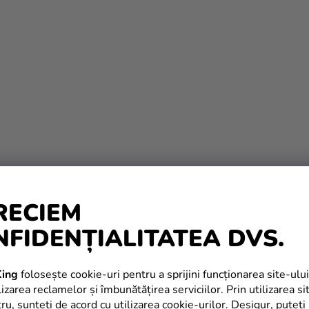
RECIEM
NFIDENȚIALITATEA DVS.
ing
folosește cookie-uri pentru a sprijini funcționarea site-ului
izarea reclamelor și îmbunătățirea serviciilor. Prin utilizarea si
tru, sunteți de acord cu utilizarea cookie-urilor. Desigur, puteți