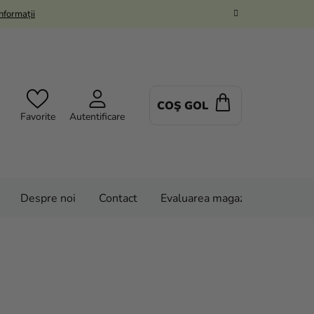
Informații
COŞ GOL
COŞ
Favorite
Autentificare
DE
CUMPĂRĂTUR
Despre noi
Contact
Evaluarea magazinului