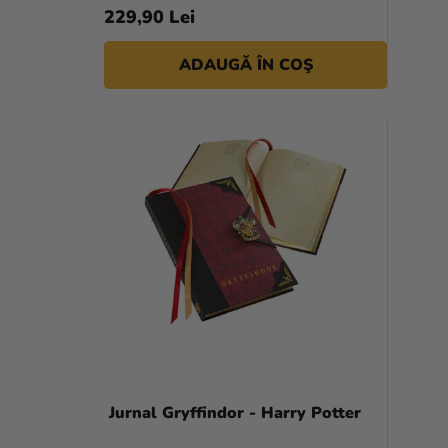
S
229,90 Lei
E
ADAUGĂ ÎN COŞ
Jurnal Gryffindor - Harry Potter