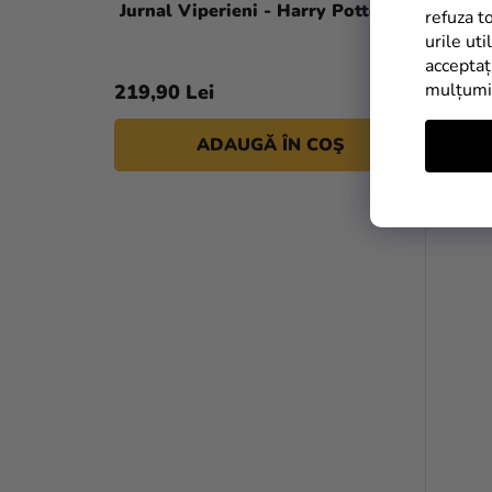
Jurnal Viperieni - Harry Potter
refuza t
urile uti
acceptaț
mulțum
219,90 Lei
ADAUGĂ ÎN COŞ