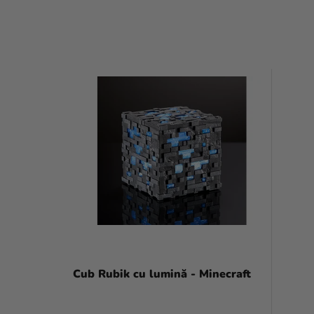
L
I
S
T
Ă
P
R
O
D
Cub Rubik cu lumină - Minecraft
U