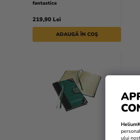
fantastice
219,90 Lei
ADAUGĂ ÎN COŞ
AP
CO
HeliumK
personal
ului nos