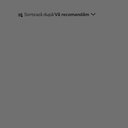
S
Sortează după:
Vă recomandăm
E
L
E
C
T
A
R
E
A
P
R