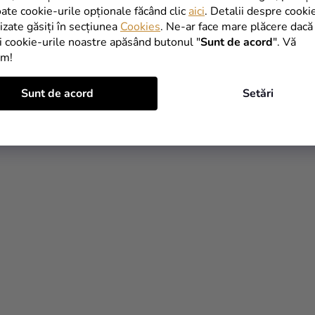
oate cookie-urile opționale făcând clic
aici
. Detalii despre cooki
lizate găsiți în secțiunea
Cookies
. Ne-ar face mare plăcere dacă
i cookie-urile noastre apăsând butonul "
Sunt de acord
". Vă
im!
Sunt de acord
Setări