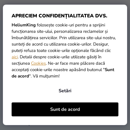
baloane
Nu s-au găsit produse de la marca
Miltec
...
Nunta
APRECIEM CONFIDENȚIALITATEA DVS.
HeliumKing
folosește cookie-uri pentru a sprijini
Petrecere
S
funcționarea site-ului, personalizarea reclamelor și
CONTACT
U
îmbunătățirea serviciilor. Prin utilizarea site-ului nostru,
Măști
sunteți de acord cu utilizarea cookie-urilor. Desigur,
B
pentru
puteți refuza toate cookie-urile opționale făcând clic
S
carnaval
aici
. Detalii despre cookie-urile utilizate găsiți în
O
secțiunea
Cookies
. Ne-ar face mare plăcere dacă
Sortiment
L
acceptați cookie-urile noastre apăsând butonul "
Sunt
pentru
de acord
". Vă mulțumim!
petrecere
contact
@
heliumking.ro
Îmbrăcăminte
Setări
Coacerea
Sunt de acord
Noutate
INFORMAȚII PENTRU DUMNEAVOASTRĂ
Cadouri