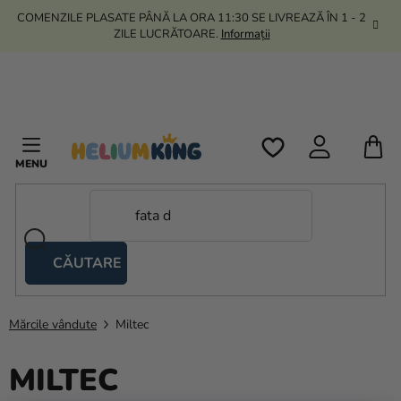
Treci
COMENZILE PLASATE PÂNĂ LA ORA 11:30 SE LIVREAZĂ ÎN 1 - 2
la
ZILE LUCRĂTOARE.
Informații
conținut
C
D
C
CĂUTARE
Corturi
tip
foarfecă
Mărcile vândute
Miltec
Kanekalon
MILTEC
Heliu si