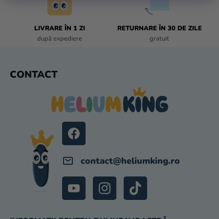
S
magazinului
T
LIVRARE ÎN 1 ZI
RETURNARE ÎN 30 DE ZILE
Ă
după expediere
gratuit
R
I
L
S
CONTACT
O
U
R
B
S
O
L
contact
@
heliumking.ro