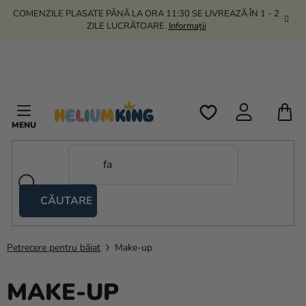
Treci
COMENZILE PLASATE PÂNĂ LA ORA 11:30 SE LIVREAZĂ ÎN 1 - 2
la
ZILE LUCRĂTOARE.
Informații
conținut
C
D
C
CĂUTARE
Corturi
tip
foarfecă
Petrecere pentru băiat
Make-up
Kanekalon
MAKE-UP
Heliu si