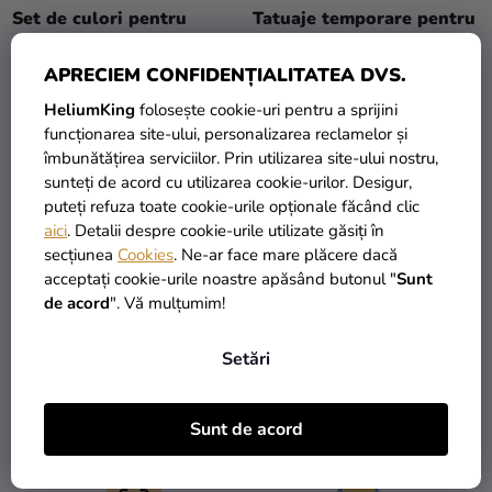
si
D
Set de culori pentru
Tatuaje temporare pentru
merch
machiaj
copii - Happy Dinosaurus
U
APRECIEM CONFIDENȚIALITATEA DVS.
S
Sărbători
29,90 Lei
9,90 Lei
U
HeliumKing
folosește cookie-uri pentru a sprijini
Materiale
L
funcționarea site-ului, personalizarea reclamelor și
creative
ADAUGĂ ÎN COŞ
ADAUGĂ ÎN COŞ
îmbunătățirea serviciilor. Prin utilizarea site-ului nostru,
U
sunteți de acord cu utilizarea cookie-urilor. Desigur,
I
Teme
puteți refuza toate cookie-urile opționale făcând clic
aici
. Detalii despre cookie-urile utilizate găsiți în
Produse
2
articole în total
C
secțiunea
Cookies
. Ne-ar face mare plăcere dacă
personalizate
O
acceptați cookie-urile noastre apăsând butonul "
Sunt
N
de acord
". Vă mulțumim!
Lichidare
T
stoc
R
Setări
O
Despre
L
noi
U
PRODUSE ÎN STOC
TRANSPORT GRATUIT
Sunt de acord
L
peste 30.000 de produse
oferit de la 249 lei
Contact
L
I
Evaluarea