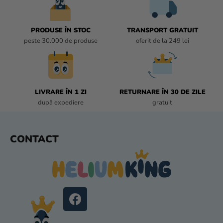
L
L
I
PRODUSE ÎN STOC
TRANSPORT GRATUIT
S
peste 30.000 de produse
oferit de la 249 lei
T
Ă
R
I
L
LIVRARE ÎN 1 ZI
RETURNARE ÎN 30 DE ZILE
O
după expediere
gratuit
R
S
CONTACT
U
B
S
O
L