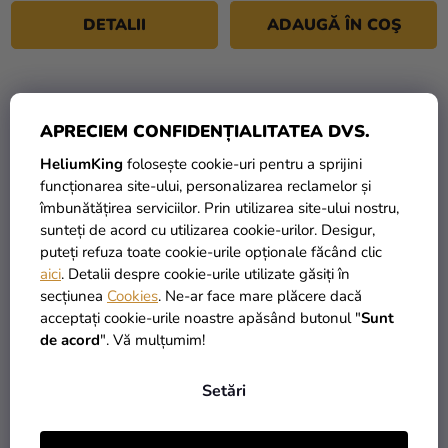
DETALII
ADAUGĂ ÎN COŞ
APRECIEM CONFIDENȚIALITATEA DVS.
HeliumKing
folosește cookie-uri pentru a sprijini
funcționarea site-ului, personalizarea reclamelor și
îmbunătățirea serviciilor. Prin utilizarea site-ului nostru,
sunteți de acord cu utilizarea cookie-urilor. Desigur,
puteți refuza toate cookie-urile opționale făcând clic
aici
. Detalii despre cookie-urile utilizate găsiți în
secțiunea
Cookies
. Ne-ar face mare plăcere dacă
Decorațiune de nuntă -
Decoratiune din lemn -
acceptați cookie-urile noastre apăsând butonul "
Sunt
Natural
Litera C albă
de acord
". Vă mulțumim!
9,90 Lei
19,90 Lei
Setări
ADAUGĂ ÎN COŞ
ADAUGĂ ÎN COŞ