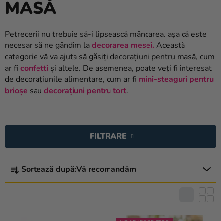
MASĂ
baloane
Nunta
Petrecerii nu trebuie să-i lipsească mâncarea, așa că este
necesar să ne gândim la
decorarea mesei.
Această
Petrecere
categorie vă va ajuta să găsiți decorațiuni pentru masă, cum
Măști
ar fi
confetti
și altele. De asemenea, poate veți fi interesat
pentru
de decorațiunile alimentare, cum ar fi
mini-steaguri pentru
carnaval
brioșe
sau
decorațiuni pentru tort
.
Sortiment
L
pentru
I
petrecere
FILTRARE
S
Îmbrăcăminte
T
S
Ă
Sortează după:
Vă recomandăm
E
Coacerea
P
L
Noutate
R
E
O
C
Cadouri