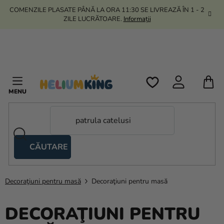
Treci
COMENZILE PLASATE PÂNĂ LA ORA 11:30 SE LIVREAZĂ ÎN 1 - 2
la
ZILE LUCRĂTOARE.
Informații
conținut
C
D
C
CĂUTARE
Corturi
tip
foarfecă
Decoraţiuni pentru masă
Decoraţiuni pentru masă
Kanekalon
DECORAŢIUNI PENTRU
Heliu si