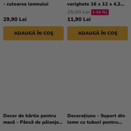
- culoarea lemnului
verighete 16 x 12 x 4,2
cm
25,90 Lei
(–54 %)
29,90 Lei
11,90 Lei
ADAUGĂ ÎN COŞ
ADAUGĂ ÎN COŞ
Decor de hârtie pentru
Decorațiune - Suport din
masă - Pânză de păianjen
lemn cu tuburi pentru
aurie 3 buc
flori