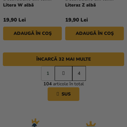
Litera W albă
Literaz Z albă
19,90 Lei
19,90 Lei
ADAUGĂ ÎN COŞ
ADAUGĂ ÎN COŞ
ÎNCARCĂ 32 MAI MULTE
P
1
a
4
C
g
104
articole în total
i
O
n
N
SUS
a
T
r
R
e
O
L
U