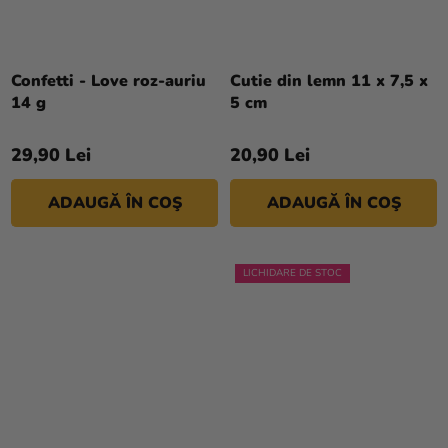
Confetti - Love roz-auriu
Cutie din lemn 11 x 7,5 x
14 g
5 cm
29,90 Lei
20,90 Lei
ADAUGĂ ÎN COŞ
ADAUGĂ ÎN COŞ
LICHIDARE DE STOC