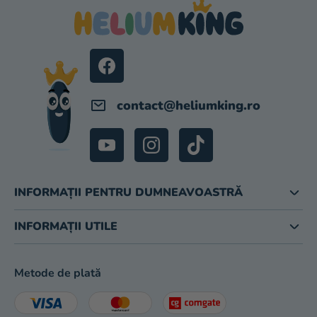
B
S
O
L
contact
@
heliumking.ro
INFORMAȚII PENTRU DUMNEAVOASTRĂ
INFORMAȚII UTILE
Metode de plată