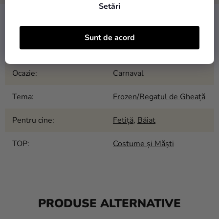
Setări
Categorie
:
Costume de copii
Sunt de acord
EAN
:
Alegeţi varianta
Ocazie
:
Carnaval
Tema
:
Frozen/Regatul de Gheață
Pentru cine
:
Fetiță
,
Băiat
TOP
:
Costume și Măști
PRODUSE ALTERNATIVE