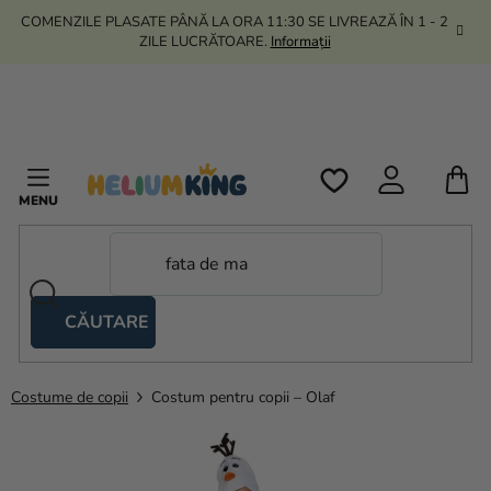
Treci
COMENZILE PLASATE PÂNĂ LA ORA 11:30 SE LIVREAZĂ ÎN 1 - 2
la
ZILE LUCRĂTOARE.
Informații
conținut
C
D
C
CĂUTARE
Corturi
tip
foarfecă
Costume de copii
Costum pentru copii – Olaf
Kanekalon
Heliu si