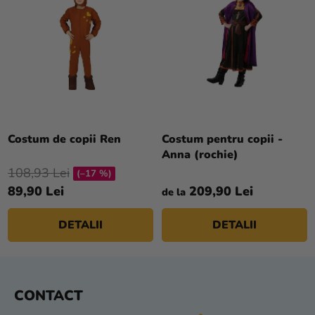
Evaluarea
medie
Costum de copii Ren
Costum pentru copii -
a
Anna (rochie)
produsului
108,93 Lei
(–17 %)
este
89,90 Lei
209,90 Lei
de la
5,0
din
DETALII
DETALII
5
stele.
S
CONTACT
U