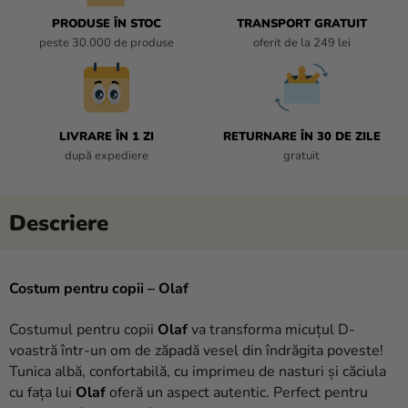
magazinului
PRODUSE ÎN STOC
TRANSPORT GRATUIT
peste 30.000 de produse
oferit de la 249 lei
LIVRARE ÎN 1 ZI
RETURNARE ÎN 30 DE ZILE
după expediere
gratuit
Costum pentru copii – Olaf
Costumul pentru copii
Olaf
va transforma micuțul D-
voastră într-un om de zăpadă vesel din îndrăgita poveste!
Tunica albă, confortabilă, cu imprimeu de nasturi și căciula
cu fața lui
Olaf
oferă un aspect autentic. Perfect pentru