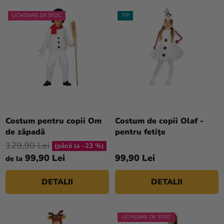
LICHIDARE DE STOC
TIP
Evaluarea
medie
Costum pentru copii Om
Costum de copii Olaf -
a
de zăpadă
pentru fetiţe
produsului
129,90 Lei
(până la –23 %)
este
99,90 Lei
99,90 Lei
de la
5,0
din
DETALII
DETALII
5
stele.
LICHIDARE DE STOC