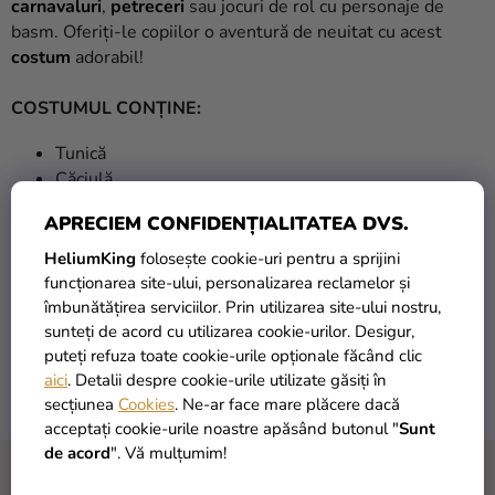
carnavaluri
,
petreceri
sau jocuri de rol cu personaje de
basm. Oferiți-le copiilor o aventură de neuitat cu acest
costum
adorabil!
COSTUMUL CONȚINE:
Tunică
Căciulă
Cum să alegeți mărimea potrivită?
Costumele sunt
APRECIEM CONFIDENȚIALITATEA DVS.
realizate din
100% poliester
. Datorită materialului elastic,
HeliumKing
folosește cookie-uri pentru a sprijini
acestea se pot adapta ușor. Pentru a alege mărimea
funcționarea site-ului, personalizarea reclamelor și
potrivită, vă rugăm să folosiți ghidul de mai jos:
îmbunătățirea serviciilor. Prin utilizarea site-ului nostru,
sunteți de acord cu utilizarea cookie-urilor. Desigur,
XS:
3 – 4 ani (înălțime:
94 - 109 cm
)
puteți refuza toate cookie-urile opționale făcând clic
S:
5 – 6 ani (înălțime:
109 - 123 cm
)
aici
. Detalii despre cookie-urile utilizate găsiți în
M:
7 – 8 ani (înălțime:
124 - 135 cm
)
secțiunea
Cookies
. Ne-ar face mare plăcere dacă
acceptați cookie-urile noastre apăsând butonul "
Sunt
de acord
". Vă mulțumim!