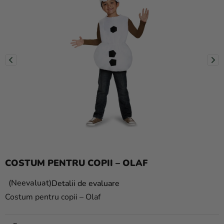
baloane
Nunta
Petrecere
Măști
pentru
carnaval
Sortiment
pentru
petrecere
Îmbrăcăminte
COSTUM PENTRU COPII – OLAF
Coacerea
Evaluarea
Neevaluat
Detalii de evaluare
medie
Noutate
Costum pentru copii – Olaf
a
Cadouri
produsului