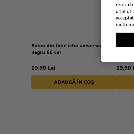
refuza t
urile uti
acceptaț
mulțum
Balon din folie cifra aniversară 5
Balon d
negru 66 cm
Mickey
29,90 Lei
29,90 
ADAUGĂ ÎN COŞ