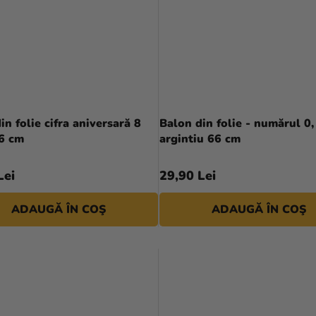
in folie cifra aniversară 8
Balon din folie - numărul 0,
66 cm
argintiu 66 cm
Lei
29,90 Lei
ADAUGĂ ÎN COŞ
ADAUGĂ ÎN COŞ