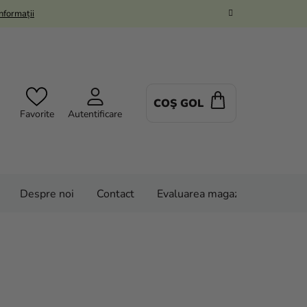
Informații
COŞ GOL
COŞ
Favorite
Autentificare
DE
CUMPĂRĂTUR
Despre noi
Contact
Evaluarea magazinului