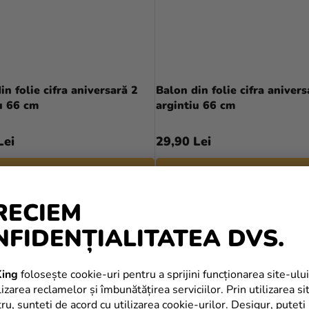
in folie cifra aniversară 2
Balon din folie cifra anivers
u 66 cm
argintiu 66 cm
Lei
29,90 Lei
ADAUGĂ ÎN COŞ
ADAUGĂ ÎN COŞ
RECIEM
NFIDENȚIALITATEA DVS.
ing
folosește cookie-uri pentru a sprijini funcționarea site-ului
izarea reclamelor și îmbunătățirea serviciilor. Prin utilizarea si
tru, sunteți de acord cu utilizarea cookie-urilor. Desigur, puteți