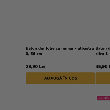
Balon din folie cu număr - albastru
Balon d
0, 66 cm
cifra 1
29,90 Lei
45,90 
ADAUGĂ ÎN COŞ
LICHIDA