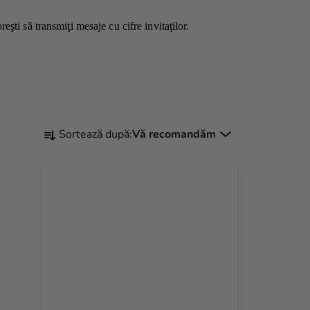
oreşti să transmiţi mesaje cu cifre invitaţilor.
S
Sortează după:
Vă recomandăm
E
L
E
C
T
A
R