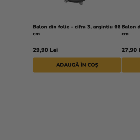
R
R
A
O
L
D
Balon din folie - cifra 3, argintiu 66
Balon d
Ă
cm
cm
U
S
29,90 Lei
27,90 
E
ADAUGĂ ÎN COŞ