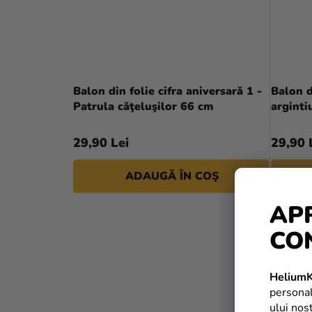
Balon din folie cifra aniversară 1 -
Balon d
Patrula căţeluşilor 66 cm
arginti
29,90 Lei
29,90 
ADAUGĂ ÎN COŞ
AP
CO
HeliumK
personal
ului nos