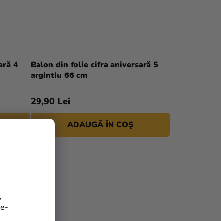
ară 4
Balon din folie cifra aniversară 5
argintiu 66 cm
29,90 Lei
ADAUGĂ ÎN COŞ
,
te-