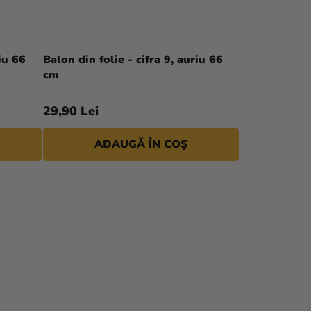
E
A
P
iu 66
Balon din folie - cifra 9, auriu 66
cm
R
O
29,90 Lei
D
ADAUGĂ ÎN COŞ
U
S
U
L
U
I