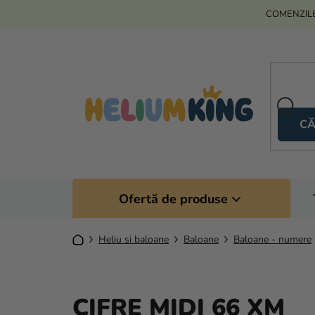
Treci
COMENZILE
la
conținut
CĂ
Ofertă de produse
Acasă
Heliu si baloane
Baloane
Baloane - numere
CIFRE MIDI 66 XM