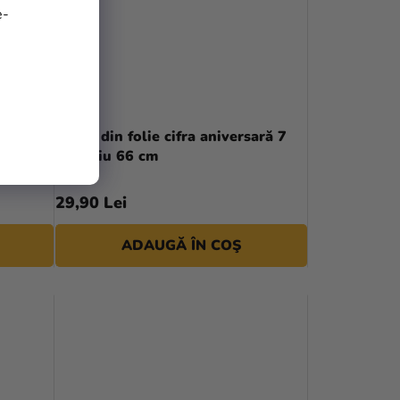
e-
ară 6
Balon din folie cifra aniversară 7
argintiu 66 cm
29,90 Lei
ADAUGĂ ÎN COŞ