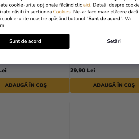
oate cookie-urile opționale făcând clic
aici
. Detalii despre cooki
lizate găsiți în secțiunea
Cookies
. Ne-ar face mare plăcere dacă
i cookie-urile noastre apăsând butonul "
Sunt de acord
". Vă
im!
Sunt de acord
Setări
in folie cifra aniversară 6 -
Balon din folie cifra anivers
 Mouse 66 cm
argintiu 66 cm
Lei
29,90 Lei
ADAUGĂ ÎN COŞ
ADAUGĂ ÎN COŞ