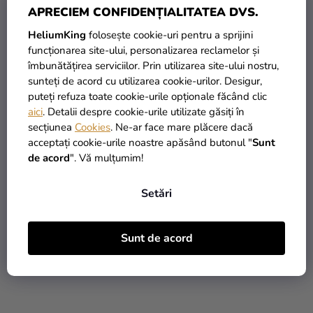
APRECIEM CONFIDENȚIALITATEA DVS.
magazinului
HeliumKing
folosește cookie-uri pentru a sprijini
funcționarea site-ului, personalizarea reclamelor și
îmbunătățirea serviciilor. Prin utilizarea site-ului nostru,
sunteți de acord cu utilizarea cookie-urilor. Desigur,
puteți refuza toate cookie-urile opționale făcând clic
aici
. Detalii despre cookie-urile utilizate găsiți în
secțiunea
Cookies
. Ne-ar face mare plăcere dacă
30. ANIVERSARE
acceptați cookie-urile noastre apăsând butonul "
Sunt
de acord
". Vă mulțumim!
Setări
Sunt de acord