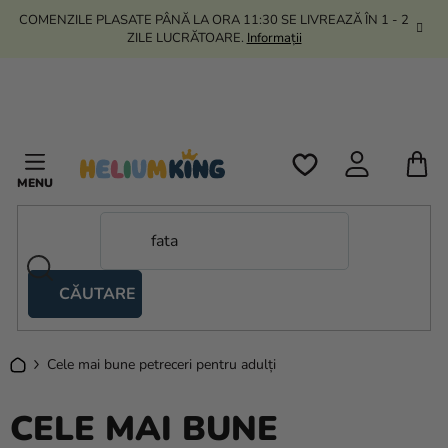
Treci
COMENZILE PLASATE PÂNĂ LA ORA 11:30 SE LIVREAZĂ ÎN 1 - 2
la
ZILE LUCRĂTOARE.
Informații
conținut
C
D
C
CĂUTARE
Corturi
tip
foarfecă
Acasă
Cele mai bune petreceri pentru adulți
Kanekalon
CELE MAI BUNE
Heliu si