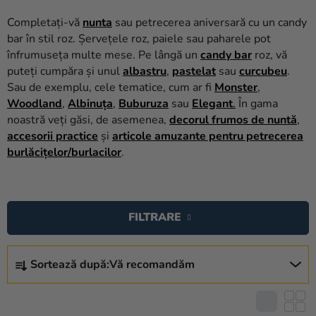
baloane
Completați-vă
nunta
sau petrecerea aniversară cu un candy
Nunta
bar în stil roz. Șervețele roz, paiele sau paharele pot
înfrumuseța multe mese. Pe lângă un
candy bar
roz, vă
Petrecere
puteți cumpăra și unul
albastru
,
pastelat
sau
curcubeu
.
Sau de exemplu, cele tematice, cum ar fi
Monster
,
Măști
Woodland
,
Albinuța
,
Buburuza
sau
Elegant
.
În gama
pentru
noastră veți găsi, de asemenea,
decorul frumos de nuntă
,
carnaval
accesorii practice
și
articole amuzante pentru petrecerea
burlăcițelor/burlacilor
.
Sortiment
pentru
L
petrecere
I
FILTRARE
Îmbrăcăminte
S
T
Coacerea
S
Ă
Sortează după:
Vă recomandăm
E
Noutate
P
L
R
Cadouri
E