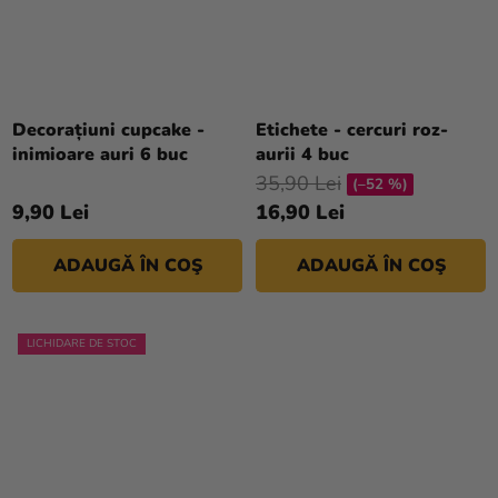
Decorațiuni cupcake -
Etichete - cercuri roz-
inimioare auri 6 buc
aurii 4 buc
35,90 Lei
(–52 %)
9,90 Lei
16,90 Lei
ADAUGĂ ÎN COŞ
ADAUGĂ ÎN COŞ
LICHIDARE DE STOC