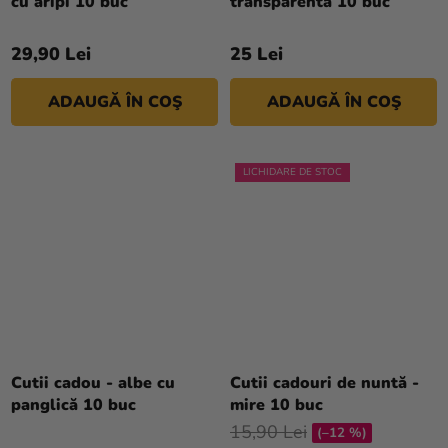
cu aripi 10 buc
transparentă 10 buc
produsului
este
29,90 Lei
25 Lei
4,5
din
ADAUGĂ ÎN COŞ
ADAUGĂ ÎN COŞ
5
stele.
LICHIDARE DE STOC
Cutii cadou - albe cu
Cutii cadouri de nuntă -
panglică 10 buc
mire 10 buc
15,90 Lei
(–12 %)