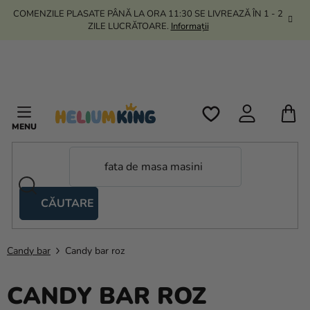
Treci
COMENZILE PLASATE PÂNĂ LA ORA 11:30 SE LIVREAZĂ ÎN 1 - 2
la
ZILE LUCRĂTOARE.
Informații
conținut
C
D
C
CĂUTARE
Corturi
tip
foarfecă
Candy bar
Candy bar roz
Kanekalon
CANDY BAR ROZ
Heliu si