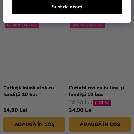
ADAUGĂ ÎN COŞ
ADAUGĂ ÎN COŞ
Sunt de acord
LICHIDARE DE STOC
LICHIDARE DE STOC
Cutiuţă Inimă albă cu
Cutiuţă roz cu buline şi
fundiţă 10 buc
fundiţă 10 buc
28,90 Lei
(–13 %)
14,90 Lei
24,90 Lei
ADAUGĂ ÎN COŞ
ADAUGĂ ÎN COŞ