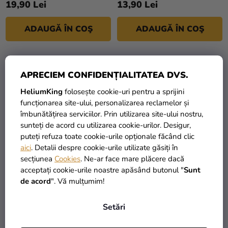
19,90 Lei
13,90 Lei
ADAUGĂ ÎN COŞ
ADAUGĂ ÎN COŞ
LICHIDARE DE STOC
APRECIEM CONFIDENȚIALITATEA DVS.
HeliumKing
folosește cookie-uri pentru a sprijini
funcționarea site-ului, personalizarea reclamelor și
îmbunătățirea serviciilor. Prin utilizarea site-ului nostru,
sunteți de acord cu utilizarea cookie-urilor. Desigur,
puteți refuza toate cookie-urile opționale făcând clic
aici
. Detalii despre cookie-urile utilizate găsiți în
secțiunea
Cookies
. Ne-ar face mare plăcere dacă
acceptați cookie-urile noastre apăsând butonul "
Sunt
Cutii pentru cadouri de
Cuţit şi paletă pentru tort
de acord
". Vă mulțumim!
nuntă - Mireasă 10 buc
Setări
15,90 Lei
49,90 Lei