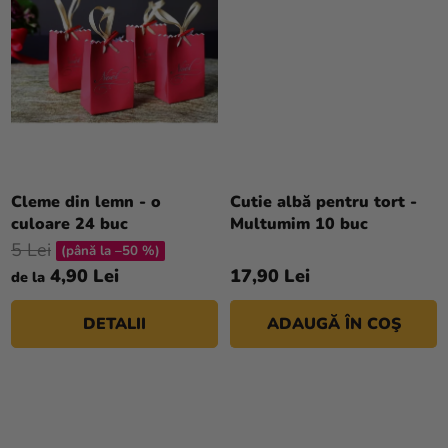
magazinului
Cleme din lemn - o
Cutie albă pentru tort -
culoare 24 buc
Multumim 10 buc
5 Lei
(până la –50 %)
4,90 Lei
17,90 Lei
de la
DETALII
ADAUGĂ ÎN COŞ