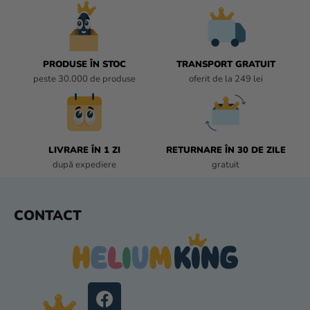
U
L
L
I
PRODUSE ÎN STOC
TRANSPORT GRATUIT
S
peste 30.000 de produse
oferit de la 249 lei
T
Ă
R
I
L
LIVRARE ÎN 1 ZI
RETURNARE ÎN 30 DE ZILE
O
după expediere
gratuit
R
S
CONTACT
U
B
S
O
L