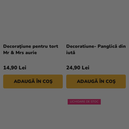
Decoraţiune pentru tort
Decoratiune- Panglică din
Mr & Mrs aurie
iută
14,90 Lei
24,90 Lei
ADAUGĂ ÎN COŞ
ADAUGĂ ÎN COŞ
LICHIDARE DE STOC