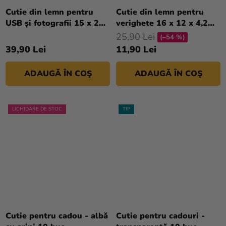
Cutie din lemn pentru
Cutie din lemn pentru
USB și fotografii 15 x 21
verighete 16 x 12 x 4,2
cm
cm
25,90 Lei
(–54 %)
39,90 Lei
11,90 Lei
ADAUGĂ ÎN COŞ
ADAUGĂ ÎN COŞ
LICHIDARE DE STOC
TIP
Evaluarea
medie
Cutie pentru cadou - albă
Cutie pentru cadouri -
a