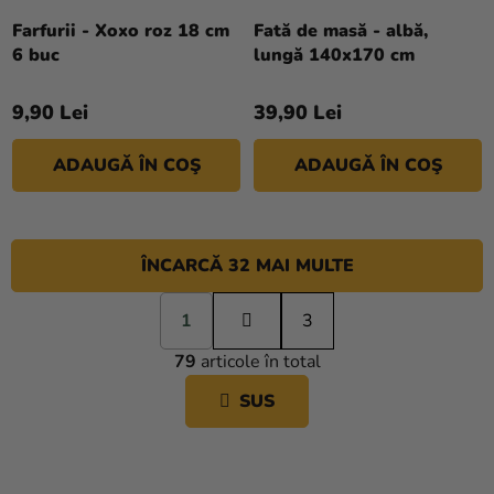
Farfurii - Xoxo roz 18 cm
Fată de masă - albă,
6 buc
lungă 140x170 cm
9,90 Lei
39,90 Lei
ADAUGĂ ÎN COŞ
ADAUGĂ ÎN COŞ
ÎNCARCĂ 32 MAI MULTE
P
1
a
3
C
g
79
articole în total
i
O
n
N
SUS
a
T
r
R
e
O
L