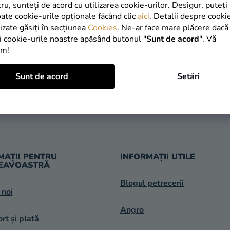
INAPOI ÎN MAGAZIN
tru, sunteți de acord cu utilizarea cookie-urilor. Desigur, puteți
oate cookie-urile opționale făcând clic
aici
. Detalii despre cooki
lizate găsiți în secțiunea
Cookies
. Ne-ar face mare plăcere dacă
i cookie-urile noastre apăsând butonul "
Sunt de acord
". Vă
im!
TRANSPORT
Sunt de acord
Setări
LIVRARE ÎN 1
GRATUIT
după expedier
oferit de la 249 lei
MAȚII PENTRU
INFORMAȚII UTILE
EAVOASTRĂ
Blogul petrecerii
 noi
Angro
rt și plată