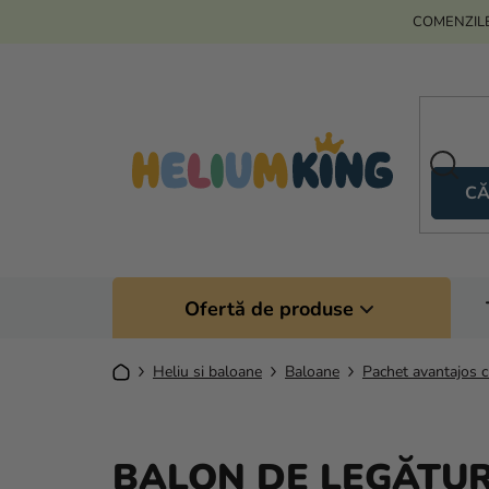
Treci
COMENZILE
la
conținut
CĂ
Ofertă de produse
Acasă
Heliu si baloane
Baloane
Pachet avantajos 
BALON DE LEGĂTUR