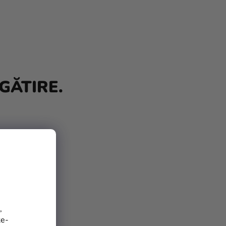
GĂTIRE.
,
te-