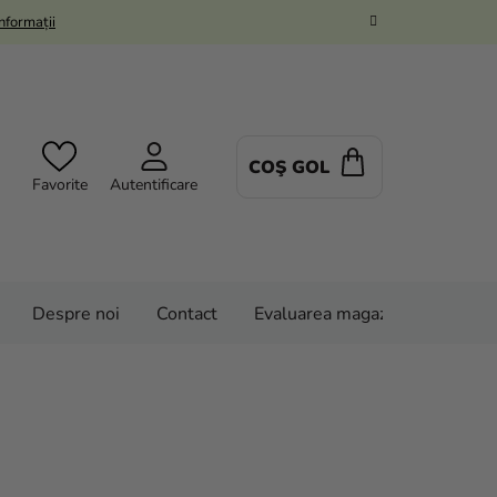
Informații
COŞ GOL
COŞ
Favorite
Autentificare
DE
CUMPĂRĂTUR
Despre noi
Contact
Evaluarea magazinului