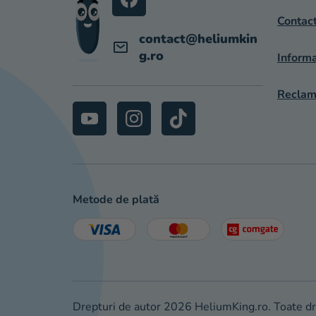
L
Contac
contact
@
heliumkin
g.ro
Informa
Reclama
Metode de plată
Drepturi de autor 2026
HeliumKing.ro
. Toate d