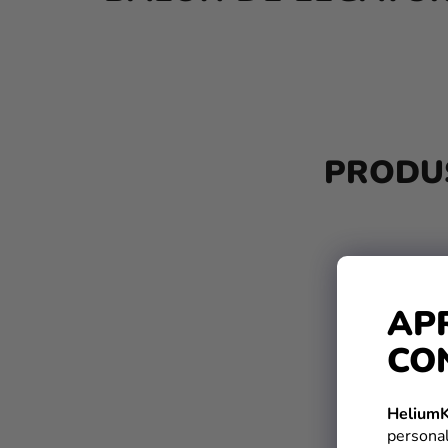
B
A
PRODUS
R
Ă
L
A
AP
T
CO
E
R
HeliumK
A
personal