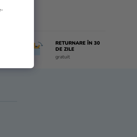
e-
RETURNARE ÎN 30
 ZI
DE ZILE
e
gratuit