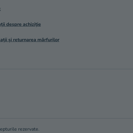
t
ții despre achiziție
ții și returnarea mărfurilor
repturile rezervate.