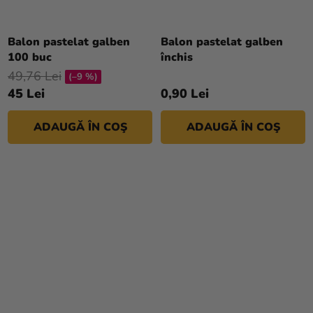
Balon pastelat galben
Balon pastelat galben
100 buc
închis
49,76 Lei
(–9 %)
45 Lei
0,90 Lei
ADAUGĂ ÎN COŞ
ADAUGĂ ÎN COŞ
Evaluarea