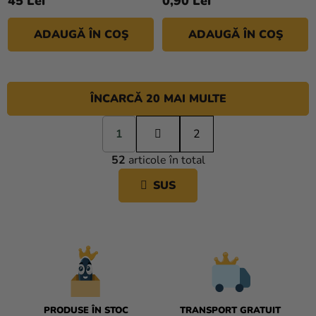
45 Lei
0,90 Lei
ADAUGĂ ÎN COŞ
ADAUGĂ ÎN COŞ
ÎNCARCĂ 20 MAI MULTE
P
1
a
2
C
g
52
articole în total
i
O
n
N
SUS
a
T
r
R
e
O
L
U
L
L
I
PRODUSE ÎN STOC
TRANSPORT GRATUIT