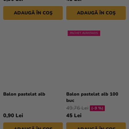
ADAUGĂ ÎN COŞ
ADAUGĂ ÎN COŞ
PACHET AVANTAJOS
Evaluarea
medie
Balon pastelat alb
Balon pastelat alb 100
a
buc
produsului
49,76 Lei
(–9 %)
este
0,90 Lei
45 Lei
5,0
din