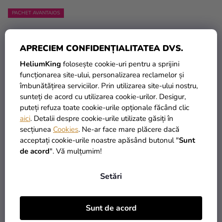
PACHET AVANTAJOS
APRECIEM CONFIDENȚIALITATEA DVS.
HeliumKing
folosește cookie-uri pentru a sprijini
funcționarea site-ului, personalizarea reclamelor și
îmbunătățirea serviciilor. Prin utilizarea site-ului nostru,
sunteți de acord cu utilizarea cookie-urilor. Desigur,
puteți refuza toate cookie-urile opționale făcând clic
Balon pastelat Baby
Balon pastelat baby roz
aici
. Detalii despre cookie-urile utilizate găsiți în
albastru 100 buc
secțiunea
Cookies
. Ne-ar face mare plăcere dacă
acceptați cookie-urile noastre apăsând butonul "
Sunt
49,76 Lei
(–9 %)
de acord
". Vă mulțumim!
45 Lei
0,50 Lei
Setări
ADAUGĂ ÎN COŞ
ADAUGĂ ÎN COŞ
Sunt de acord
PACHET AVANTAJOS