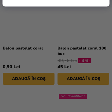
Balon pastelat coral
Balon pastelat coral 100
buc
49,76 Lei
(–9 %)
0,90 Lei
45 Lei
ADAUGĂ ÎN COŞ
ADAUGĂ ÎN COŞ
PACHET AVANTAJOS