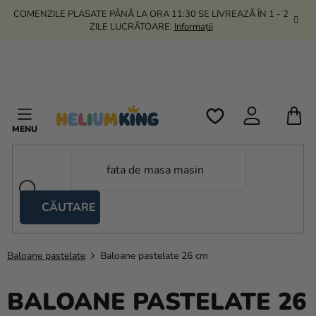
Treci
COMENZILE PLASATE PÂNĂ LA ORA 11:30 SE LIVREAZĂ ÎN 1 - 2
la
ZILE LUCRĂTOARE.
Informații
conținut
C
D
C
CĂUTARE
Corturi
tip
foarfecă
Baloane pastelate
Baloane pastelate 26 cm
Kanekalon
BALOANE PASTELATE 26
Heliu si