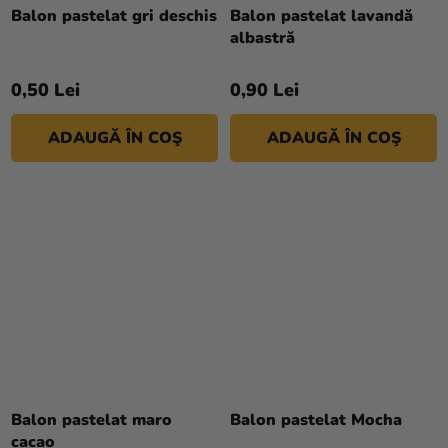
medie
Balon pastelat gri deschis
Balon pastelat lavandă
a
albastră
produsului
este
0,50 Lei
0,90 Lei
5,0
din
ADAUGĂ ÎN COŞ
ADAUGĂ ÎN COŞ
5
stele.
Balon pastelat maro
Balon pastelat Mocha
cacao