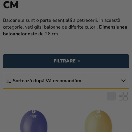
CM
baloane
Nunta
Baloanele sunt o parte esențială a petrecerii. În această
categorie, veți găsi baloane de diferite culori.
Dimensiunea
Petrecere
baloanelor este
de 26 cm.
Măști
pentru
L
carnaval
I
FILTRARE
S
Sortiment
T
pentru
S
petrecere
Ă
Sortează după:
Vă recomandăm
E
P
L
Îmbrăcăminte
R
E
O
Coacerea
C
D
T
Noutate
U
A
S
Cadouri
R