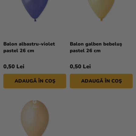
E
si
E
merch
A
P
Sărbători
R
Materiale
O
creative
D
Balon albastru-violet
Balon galben bebeluş
pastel 26 cm
pastel 26 cm
U
Teme
S
Produse
0,50 Lei
0,50 Lei
U
personalizate
L
ADAUGĂ ÎN COŞ
ADAUGĂ ÎN COŞ
U
Lichidare
I
stoc
Despre
noi
Contact
Evaluarea