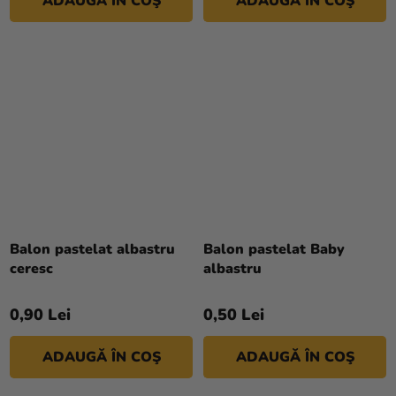
ADAUGĂ ÎN COŞ
ADAUGĂ ÎN COŞ
5
stele.
Balon pastelat albastru
Balon pastelat Baby
ceresc
albastru
0,90 Lei
0,50 Lei
ADAUGĂ ÎN COŞ
ADAUGĂ ÎN COŞ