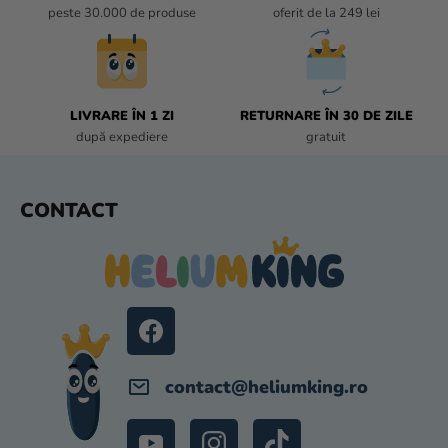
S
peste 30.000 de produse
oferit de la 249 lei
T
Ă
R
I
L
LIVRARE ÎN 1 ZI
RETURNARE ÎN 30 DE ZILE
O
după expediere
gratuit
R
S
CONTACT
U
B
S
O
L
contact
@
heliumking.ro