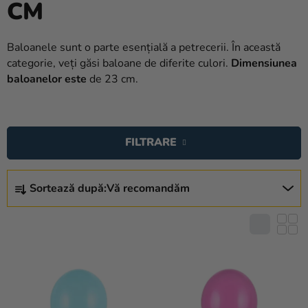
CM
baloane
Nunta
Baloanele sunt o parte esențială a petrecerii. În această
categorie, veți găsi baloane de diferite culori.
Dimensiunea
Petrecere
baloanelor este
de 23 cm.
Măști
pentru
L
carnaval
I
FILTRARE
S
Sortiment
T
pentru
S
petrecere
Ă
Sortează după:
Vă recomandăm
E
P
L
Îmbrăcăminte
R
E
O
Coacerea
C
D
T
Noutate
U
A
S
Cadouri
R