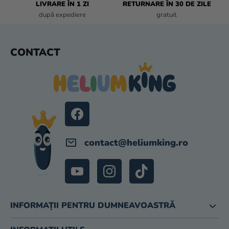
LIVRARE ÎN 1 ZI
RETURNARE ÎN 30 DE ZILE
Ă
după expediere
gratuit
R
I
L
S
CONTACT
O
U
R
B
S
O
L
contact
@
heliumking.ro
INFORMAȚII PENTRU DUMNEAVOASTRĂ