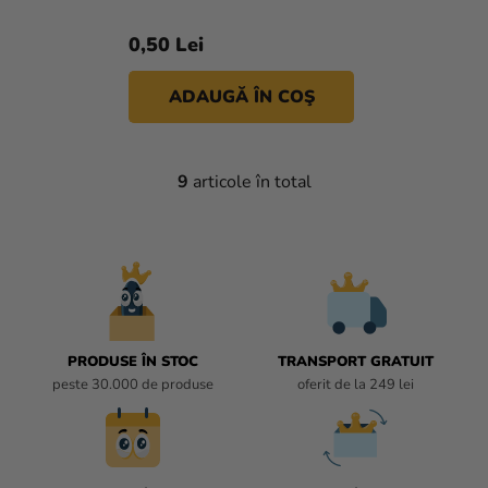
0,50 Lei
ADAUGĂ ÎN COŞ
9
articole în total
C
O
N
T
R
O
L
U
PRODUSE ÎN STOC
TRANSPORT GRATUIT
L
peste 30.000 de produse
oferit de la 249 lei
L
I
S
T