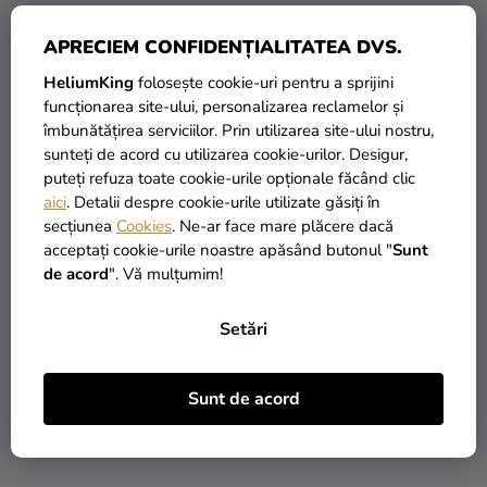
APRECIEM CONFIDENȚIALITATEA DVS.
Balon pastel roșu 23 cm
Balon pastel violet 23 cm
HeliumKing
folosește cookie-uri pentru a sprijini
funcționarea site-ului, personalizarea reclamelor și
îmbunătățirea serviciilor. Prin utilizarea site-ului nostru,
0,50 Lei
0,50 Lei
sunteți de acord cu utilizarea cookie-urilor. Desigur,
puteți refuza toate cookie-urile opționale făcând clic
ADAUGĂ ÎN COŞ
ADAUGĂ ÎN COŞ
aici
. Detalii despre cookie-urile utilizate găsiți în
secțiunea
Cookies
. Ne-ar face mare plăcere dacă
acceptați cookie-urile noastre apăsând butonul "
Sunt
de acord
". Vă mulțumim!
Setări
Sunt de acord