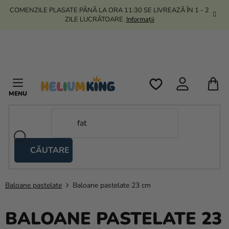
Treci
COMENZILE PLASATE PÂNĂ LA ORA 11:30 SE LIVREAZĂ ÎN 1 - 2
la
ZILE LUCRĂTOARE.
Informații
conținut
C
D
C
CĂUTARE
Corturi
tip
foarfecă
Baloane pastelate
Baloane pastelate 23 cm
Kanekalon
BALOANE PASTELATE 23
Heliu si