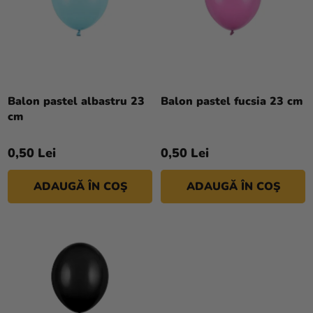
E
si
E
merch
A
P
Sărbători
R
Materiale
O
creative
D
Balon pastel albastru 23
Balon pastel fucsia 23 cm
cm
U
Teme
S
Produse
0,50 Lei
0,50 Lei
U
personalizate
L
ADAUGĂ ÎN COŞ
ADAUGĂ ÎN COŞ
U
Lichidare
I
stoc
Despre
noi
Contact
Evaluarea