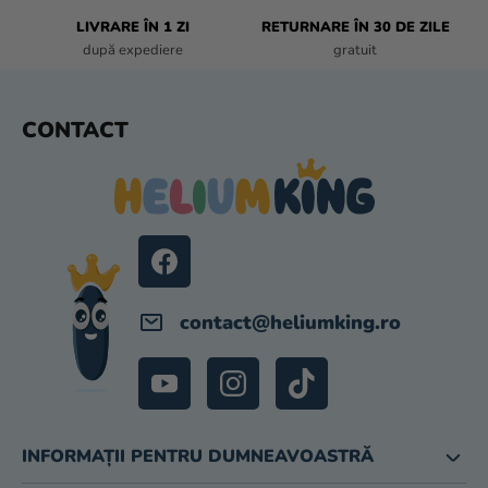
I
L
LIVRARE ÎN 1 ZI
RETURNARE ÎN 30 DE ZILE
O
după expediere
gratuit
R
S
CONTACT
U
B
S
O
L
contact
@
heliumking.ro
INFORMAȚII PENTRU DUMNEAVOASTRĂ