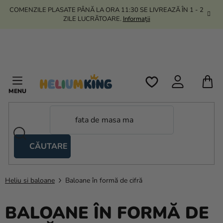
Treci
COMENZILE PLASATE PÂNĂ LA ORA 11:30 SE LIVREAZĂ ÎN 1 - 2
la
ZILE LUCRĂTOARE.
Informații
conținut
C
D
C
CĂUTARE
Corturi
tip
foarfecă
Heliu si baloane
Baloane în formă de cifră
Kanekalon
BALOANE ÎN FORMĂ DE
Heliu si