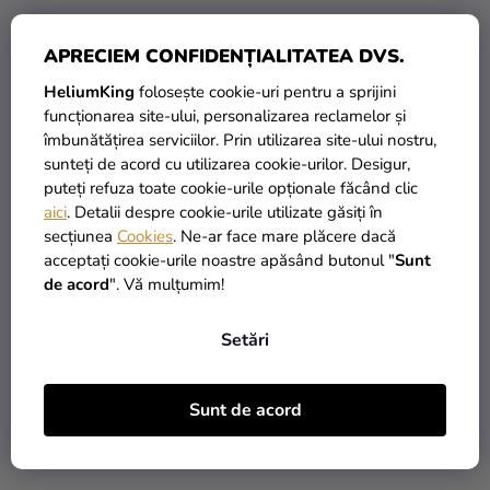
APRECIEM CONFIDENȚIALITATEA DVS.
HeliumKing
folosește cookie-uri pentru a sprijini
funcționarea site-ului, personalizarea reclamelor și
îmbunătățirea serviciilor. Prin utilizarea site-ului nostru,
Balon din folie - cifra 7,
Balon din folie - cifra 7,
sunteți de acord cu utilizarea cookie-urilor. Desigur,
auriu 66 cm
verde închis 85 cm
puteți refuza toate cookie-urile opționale făcând clic
aici
. Detalii despre cookie-urile utilizate găsiți în
secțiunea
Cookies
. Ne-ar face mare plăcere dacă
29,90 Lei
28,90 Lei
acceptați cookie-urile noastre apăsând butonul "
Sunt
de acord
". Vă mulțumim!
ADAUGĂ ÎN COŞ
ADAUGĂ ÎN COŞ
Setări
Sunt de acord