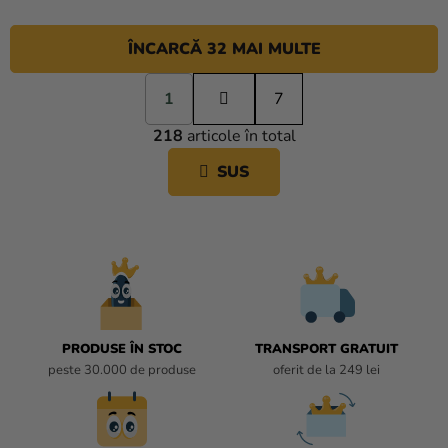
ÎNCARCĂ 32 MAI MULTE
P
1
a
7
C
g
218
articole în total
i
O
n
N
SUS
a
T
r
R
e
O
L
U
L
L
I
PRODUSE ÎN STOC
TRANSPORT GRATUIT
S
peste 30.000 de produse
oferit de la 249 lei
T
Ă
R