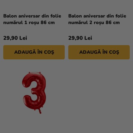
R
si
O
merch
D
Balon aniversar din folie
Balon aniversar din folie
Sărbători
numărul 1 roșu 86 cm
numărul 2 roșu 86 cm
U
S
Materiale
29,90 Lei
29,90 Lei
U
creative
L
Teme
ADAUGĂ ÎN COŞ
ADAUGĂ ÎN COŞ
U
I
Produse
personalizate
Lichidare
stoc
Despre
noi
Contact
Evaluarea